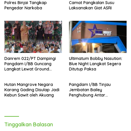
Polres Binjai Tangkap
Camat Pangkalan Susu
Pengedar Narkoba
Laksanakan Giat ASRI
Danrem 022/PT Dampingi
Ultimatum Bobby Nasution:
Pangdam I/BB Guncang
Blue Night Langkat Segera
Langkat Lewat Ground
Ditutup Paksa
Breaking Pembangunan
Jembatan Strategis
Hutan Mangrove Negara
Pangdam I/BB Tinjau
Karang Gading Disulap Jadi
Jembatan Bailey
Kebun Sawit oleh Akuang
Penghubung Antar
Kecamatan di Kab Langkat
,Warga Apresiasi TNI AD
Tinggalkan Balasan