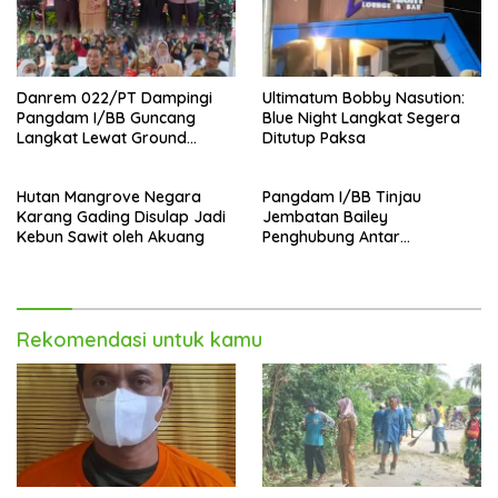
Danrem 022/PT Dampingi
Ultimatum Bobby Nasution:
Pangdam I/BB Guncang
Blue Night Langkat Segera
Langkat Lewat Ground
Ditutup Paksa
Breaking Pembangunan
Jembatan Strategis
Hutan Mangrove Negara
Pangdam I/BB Tinjau
Karang Gading Disulap Jadi
Jembatan Bailey
Kebun Sawit oleh Akuang
Penghubung Antar
Kecamatan di Kab Langkat
,Warga Apresiasi TNI AD
Rekomendasi untuk kamu