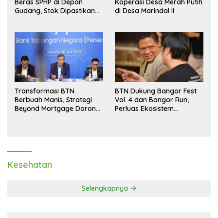
Beras SPHP di Depan
Koperasi Desa Merah Putih
Gudang, Stok Dipastikan
di Desa Marindal II
Aman hingga Akhir Tahun
Transformasi BTN
BTN Dukung Bangor Fest
Berbuah Manis, Strategi
Vol. 4 dan Bangor Run,
Beyond Mortgage Dorong
Perluas Ekosistem
Laba Melonjak 40,8 Persen
Transaksi Digital
Kesehatan
Selengkapnya