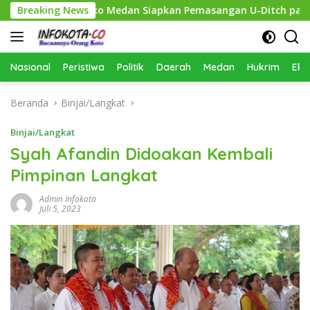
Langsung
ihkan, Pemko Medan Siapkan Pemasangan U-Ditch pada 2027
Breaking News
ke
konten
Nasional
Peristiwa
Politik
Daerah
Medan
Hukrim
Eko
Beranda
Binjai/Langkat
Binjai/Langkat
Syah Afandin Didoakan Kembali
Pimpinan Langkat
Admin Infokota
Juli 5, 2023