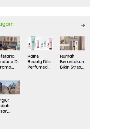
027
agam
fetaria
Raine
Rumah
ndana Di
Beauty Rilis
Berantakan
srama
Perfumed
Bikin Stres?
hasiswi
Body Lotion
Ini Cara
MA,
dengan
Praktis
yaman
Signature
Menatanya
tuk
Scent untuk
Tanpa
ntai
Ritual
Harus
Layering
Renovasi
rgiur
Parfum
diah
sar,
rga Iran
sir Lereng
rjal Cari
lot Jet