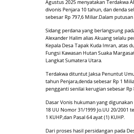
Agustus 2025 menyatakan Terdakwa Ale
divonis Penjara 10 tahun, dan denda se
sebesar Rp 797,6 Miliar.Dalam putusan
Sidang perdana yang berlangsung pada
Alexander Halim alias Akuang selalu p
Kepala Desa Tapak Kuda Imran, atas du
Fungsi Kawasan Hutan Suaka Margasat
Langkat Sumatera Utara.
Terdakwa dituntut Jaksa Penuntut Umu
tahun Penjara,denda sebesar Rp 1 Milia
pengganti senilai kerugian sebesar Rp 8
Dasar Vonis hukuman yang digunakan H
18 UU Nomor 31/1999 Jo.UU 20/2001 te
1 KUHP,dan Pasal 64 ayat (1) KUHP.
Dari proses hasil persidangan pada De