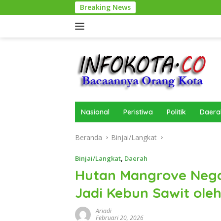
Langsung
Breaking News
ke
konten
Nasional
Peristiwa
Politik
Daera
Beranda
Binjai/Langkat
Binjai/Langkat
,
Daerah
Hutan Mangrove Nega
Jadi Kebun Sawit ole
Ariadi
Februari 20, 2026