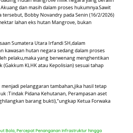
 Gading Hutan Mangrove milik negara yang beralih
h Akuang dan masih dalam proses hukumnya.Sawit
na tersebut, Bobby Novandry pada Senin (16/2/2026)
hektar lahan eks hutan Mangrove, bukan
aan Sumatera Utara Irfandi SH,dalam
n kawasan hutan negara sedang dalam proses
 oleh pelaku,maka yang berwenang menghentikan
ik (Gakkum KLHK atau Kepolisian) sesuai tahap
si menjadi pelanggaran tambahan,jika hasil tetap
suk :Tindak Pidana Kehutanan, Perampasan aset
enghilangkan barang bukti),”ungkap Ketua Forwaka
 Bola, Percepat Penanganan Infrastruktur hingga