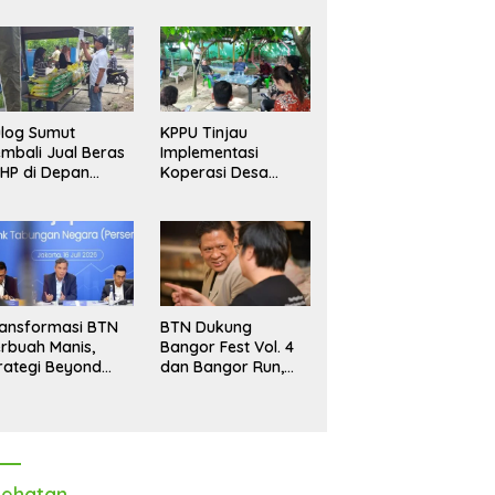
log Sumut
KPPU Tinjau
mbali Jual Beras
Implementasi
HP di Depan
Koperasi Desa
dang, Stok
Merah Putih di Desa
pastikan Aman
Marindal II
ngga Akhir Tahun
ansformasi BTN
BTN Dukung
rbuah Manis,
Bangor Fest Vol. 4
rategi Beyond
dan Bangor Run,
ortgage Dorong
Perluas Ekosistem
ba Melonjak 40,8
Transaksi Digital
rsen
ehatan