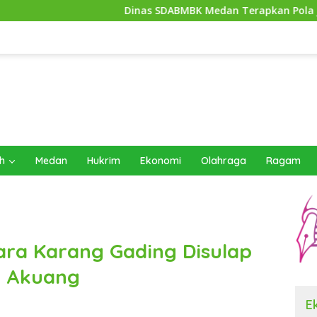
Dinas SDABMBK Medan Terapkan Pola Jemput Bola, Per
h
Medan
Hukrim
Ekonomi
Olahraga
Ragam
ra Karang Gading Disulap
h Akuang
E