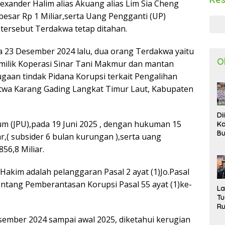
xander Halim alias Akuang alias Lim Sia Cheng
besar Rp 1 Miliar,serta Uang Pengganti (UP)
 tersebut Terdakwa tetap ditahan.
 23 Desember 2024 lalu, dua orang Terdakwa yaitu
O
emilik Koperasi Sinar Tani Makmur dan mantan
gaan tindak Pidana Korupsi terkait Pengalihan
wa Karang Gading Langkat Timur Laut, Kabupaten
Di
m (JPU),pada 19 Juni 2025 , dengan hukuman 15
Ka
Bu
r,( subsider 6 bulan kurungan ),serta uang
Ta
56,8 Miliar.
R
Uj
Ke
akim adalah pelanggaran Pasal 2 ayat (1)Jo.Pasal
S
ntang Pemberantasan Korupsi Pasal 55 ayat (1)ke-
W
L
T
R
d
sember 2024 sampai awal 2025, diketahui kerugian
P