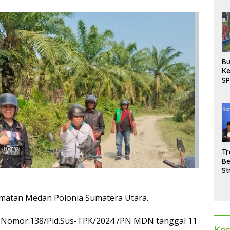
Bu
Ke
SP
Gu
Di
hi
Tr
Be
St
M
La
matan Medan Polonia Sumatera Utara.
Pe
 Nomor:138/Pid.Sus-TPK/2024 /PN MDN tanggal 11
Kes