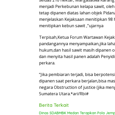
seluas 210 hektar, Margasatwa Karang
menjadi Perkebunan kelapa sawit, ole
tetap dipanen diatas lahan objek Pida
menjelaskan Kejaksaan menitipkan 98 
menitipkan kebun sawit ,”ujarnya
Terpisah,Ketua Forum Wartawan Kejaks
pandangannya menyampaikan,jika laha
hukum,dan hasil sawit masih dipanen
dan menyita hasil panen adalah Penyid
perkara.
“Jika pembiaran terjadi, bisa berpoten
dipanen saat perkara berjalan,bisa ma
negara Obstruction of justice (jika m
Sumatera Utara.*ari/Rbi#
Berita Terkait
Dinas SDABMBK Medan Terapkan Pola Jemput