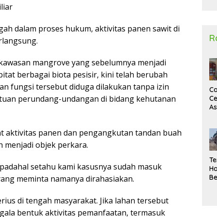
liar
2
gah dalam proses hukum, aktivitas panen sawit di
R
erlangsung.
 kawasan mangrove yang sebelumnya menjadi
tat berbagai biota pesisir, kini telah berubah
an fungsi tersebut diduga dilakukan tanpa izin
Ca
ntuan perundang-undangan di bidang kehutanan
Ce
A
Ma
U
t aktivitas panen dan pengangkutan tandan buah
N
Un
h menjadi objek perkara.
Sa
Te
l, padahal setahu kami kasusnya sudah masuk
Ha
Be
 yang meminta namanya dirahasiakan.
Wa
Si
ius di tengah masyarakat. Jika lahan tersebut
Te
egala bentuk aktivitas pemanfaatan, termasuk
Pi