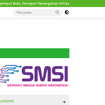
cepat Penanganan Infrastruktur hingga Tingkat Kecamatan
konomi