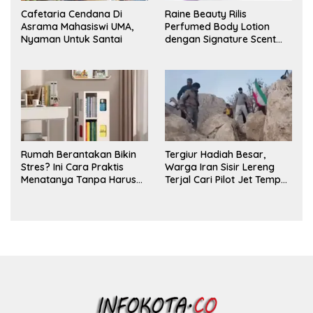
Cafetaria Cendana Di
Raine Beauty Rilis
Asrama Mahasiswi UMA,
Perfumed Body Lotion
Nyaman Untuk Santai
dengan Signature Scent
untuk Ritual Layering
Parfum
Rumah Berantakan Bikin
Tergiur Hadiah Besar,
Stres? Ini Cara Praktis
Warga Iran Sisir Lereng
Menatanya Tanpa Harus
Terjal Cari Pilot Jet Tempur
Renovasi
AS yang Hilang