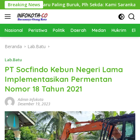
Langsung
mcikataru Paling Buruk, Plh Sekda: Kami Sarankan Dievaluasi
Breaking News
ke
konten
Nasional
Peristiwa
Politik
Daerah
Medan
Hukrim
Eko
Beranda
Lab.Batu
Lab.Batu
PT Socfindo Kebun Negeri Lama
Implementasikan Permentan
Nomor 18 Tahun 2021
Admin Infokota
Desember 19, 2023