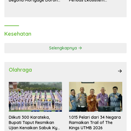
Beyond Mortgage Dorong
Perluas Ekosistem
Laba Melonjak 40,8 Persen
Transaksi Digital
Kesehatan
Selengkapnya
Olahraga
Diikuti 300 Karateka,
1.015 Pelari dari 34 Negara
Bupati Taput Resmikan
Ramaikan Trail of The
Ujian Kenaikan Sabuk Kyu
Kings UTMB 2026