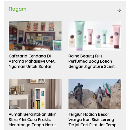
Ragam
Cafetaria Cendana Di
Raine Beauty Rilis
Asrama Mahasiswi UMA,
Perfumed Body Lotion
Nyaman Untuk Santai
dengan Signature Scent
untuk Ritual Layering
Parfum
Rumah Berantakan Bikin
Tergiur Hadiah Besar,
Stres? Ini Cara Praktis
Warga Iran Sisir Lereng
Menatanya Tanpa Harus
Terjal Cari Pilot Jet Tempur
Renovasi
AS yang Hilang