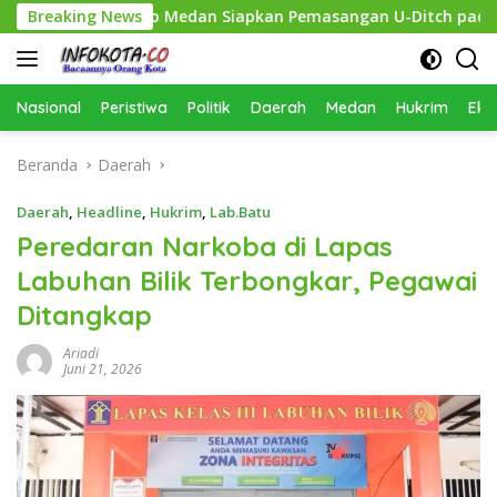
Langsung
kan, Pemko Medan Siapkan Pemasangan U-Ditch pada 2027
Breaking News
ke
konten
Nasional
Peristiwa
Politik
Daerah
Medan
Hukrim
Eko
Beranda
Daerah
Daerah
,
Headline
,
Hukrim
,
Lab.Batu
Peredaran Narkoba di Lapas
Labuhan Bilik Terbongkar, Pegawai
Ditangkap
Ariadi
Juni 21, 2026