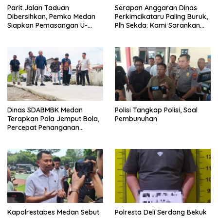
Parit Jalan Taduan
Serapan Anggaran Dinas
Dibersihkan, Pemko Medan
Perkimcikataru Paling Buruk,
Siapkan Pemasangan U-
Plh Sekda: Kami Sarankan
Ditch pada 2027
Dievaluasi
Dinas SDABMBK Medan
Polisi Tangkap Polisi, Soal
Terapkan Pola Jemput Bola,
Pembunuhan
Percepat Penanganan
Infrastruktur hingga Tingkat
Kecamatan
Kapolrestabes Medan Sebut
Polresta Deli Serdang Bekuk