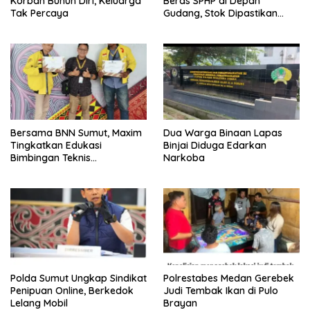
Korban Bunuh Diri, Keluarga
Beras SPHP di Depan
Tak Percaya
Gudang, Stok Dipastikan
Aman hingga Akhir Tahun
Bersama BNN Sumut, Maxim
Dua Warga Binaan Lapas
Tingkatkan Edukasi
Binjai Diduga Edarkan
Bimbingan Teknis
Narkoba
Pencegahan dan
Pemberantasan Narkotika
Polda Sumut Ungkap Sindikat
Polrestabes Medan Gerebek
Penipuan Online, Berkedok
Judi Tembak Ikan di Pulo
Lelang Mobil
Brayan