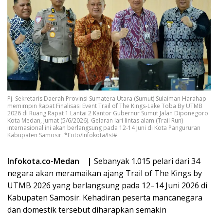
Pj. Sekretaris Daerah Provinsi Sumatera Utara (Sumut) Sulaiman Harahap
memimpin Rapat Finalisasi Event Trail of The Kings-Lake Toba By UTMB
2026 di Ruang Rapat 1 Lantai 2 Kantor Gubernur Sumut Jalan Diponegoro
Kota Medan, Jumat (5/6/2026). Gelaran lari lintas alam (Trail Run)
internasional ini akan berlangsung pada 12-14 Juni di Kota Pangururan
Kabupaten Samosir. *Foto/Infokota/Ist#
Infokota.co-Medan |
Sebanyak 1.015 pelari dari 34
negara akan meramaikan ajang Trail of The Kings by
UTMB 2026 yang berlangsung pada 12–14 Juni 2026 di
Kabupaten Samosir. Kehadiran peserta mancanegara
dan domestik tersebut diharapkan semakin