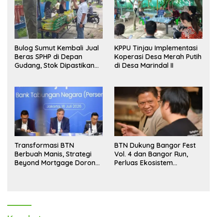
Bulog Sumut Kembali Jual
KPPU Tinjau Implementasi
Beras SPHP di Depan
Koperasi Desa Merah Putih
Gudang, Stok Dipastikan
di Desa Marindal II
Aman hingga Akhir Tahun
Transformasi BTN
BTN Dukung Bangor Fest
Berbuah Manis, Strategi
Vol. 4 dan Bangor Run,
Beyond Mortgage Dorong
Perluas Ekosistem
Laba Melonjak 40,8 Persen
Transaksi Digital