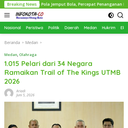
Langsung
Terapkan Pola Jemput Bola, Percepat Penanganan Infrastruk
Breaking News
ke
konten
Nasional
Peristiwa
Politik
Daerah
Medan
Hukrim
Eko
Beranda
Medan
Medan
,
Olahraga
1.015 Pelari dari 34 Negara
Ramaikan Trail of The Kings UTMB
2026
Ariadi
Juni 5, 2026