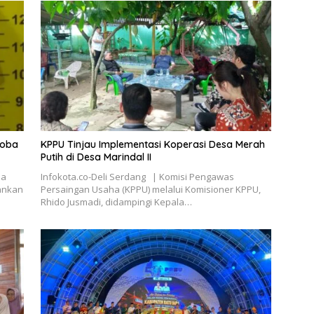
koba
KPPU Tinjau Implementasi Koperasi Desa Merah
Putih di Desa Marindal II
ba
Infokota.co-Deli Serdang | Komisi Pengawas
ankan
Persaingan Usaha (KPPU) melalui Komisioner KPPU,
Rhido Jusmadi, didampingi Kepala…