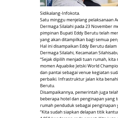
Sidikalang-Infokota.
Satu minggu menjelang pelaksanaan A
Dermaga Silalahi pada 23 November m
pimpinan Bupati Eddy Berutu telah mem
yang akan ditampilkan bagi semua pen
Hal ini disampaikan Eddy Berutu dalam
Dermaga Silalahi, Kecamatan Silahisab
“Sejak dipilih menjadi tuan rumah, ki
momen Aquabike Jetski World Champion
dan pantai sebagai venue kegiatan suda
perbaiki. Infrastruktur jalan kita bena
Berutu.
Disampaikannya, pemerintah juga telah
beberapa hotel dan penginapan yang ter
rumah penduduk sebagai penginapan y
“Kita sudah siapkan delapan titik ka