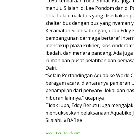
1.050 kendaraan roda empat. Kita juga 
menuju Silalahi di Lae Pondom dan di 
titik itu lalu naik bus yang disediakan 
shelter bus dengan bus yang nyaman ya
Kecamatan Silahisabungan, ucap Eddy 
pembangunan dermaga bertaraf inter
mencakup plaza kuliner, kios cinderama
ibadah, dan menara pandang. Ada juga
rumah dan pusat pelatihan dan pemas
Dairi.
“Selain Pertandingan Aquabike World 
beragam acara, diantaranya pameran UM
penampilan dari penyanyi lokal dan nas
hiburan lainnya,” ucapnya.
Tidak lupa, Eddy Berutu juga mengajak
mensukseskan pelaksanaan Aquabike J
Silalahi. #BABe#
Berita Terkait