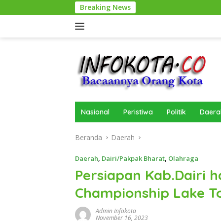
Langsung
Breaking News
ke
konten
Nasional
Peristiwa
Politik
Daera
Beranda
Daerah
Daerah
,
Dairi/Pakpak Bharat
,
Olahraga
Persiapan Kab.Dairi 
Championship Lake T
Admin Infokota
November 16, 2023