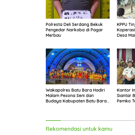
Polresta Deli Serdang Bekuk
KPPU Tin
Pengedar Narkoba di Pagar
Koperasi
Merbau
Desa Mari
Wakapolres Batu Bara Hadiri
Kantor Im
Malam Pesona Seni dan
Siantar 
Budaya Kabupaten Batu Bara
Pemko Te
di PRSU 2026
Sosialis
Imigrasi
Rekomendasi untuk kamu