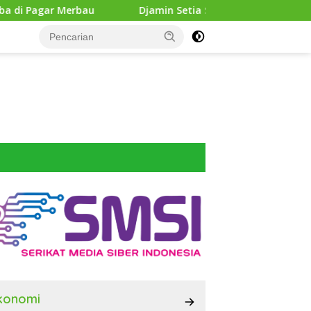
Djamin Setia Selamanya” Kenalkan Sosok Jamin Ginti
konomi