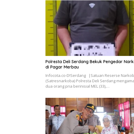
Polresta Deli Serdang Bekuk Pengedar Nar
di Pagar Merbau
Infocota.co-D!Serdang |Satuan Reserse Narko
(Satresnarkoba) Polresta Deli Serdang mengam
dua orang pria berinisial MEL (33),…