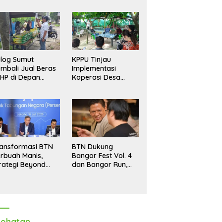
log Sumut
KPPU Tinjau
mbali Jual Beras
Implementasi
HP di Depan
Koperasi Desa
dang, Stok
Merah Putih di Desa
pastikan Aman
Marindal II
ngga Akhir Tahun
ansformasi BTN
BTN Dukung
rbuah Manis,
Bangor Fest Vol. 4
rategi Beyond
dan Bangor Run,
ortgage Dorong
Perluas Ekosistem
ba Melonjak 40,8
Transaksi Digital
rsen
ehatan