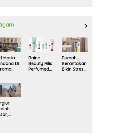
027
agam
fetaria
Raine
Rumah
ndana Di
Beauty Rilis
Berantakan
srama
Perfumed
Bikin Stres?
hasiswi
Body Lotion
Ini Cara
MA,
dengan
Praktis
yaman
Signature
Menatanya
tuk
Scent untuk
Tanpa
ntai
Ritual
Harus
Layering
Renovasi
rgiur
Parfum
diah
sar,
rga Iran
sir Lereng
rjal Cari
lot Jet