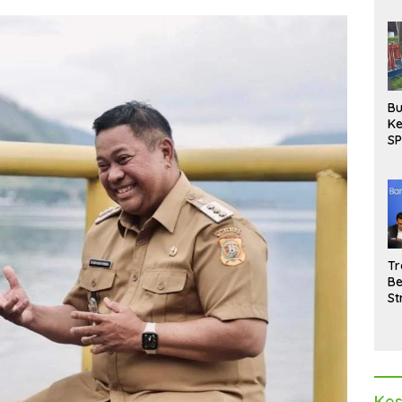
Bu
Ke
SP
Gu
Di
hi
Tr
Be
St
M
La
Pe
Kes