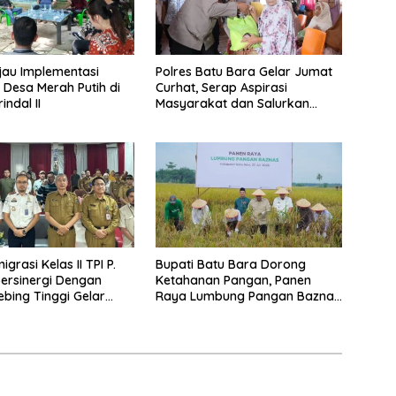
jau Implementasi
Polres Batu Bara Gelar Jumat
 Desa Merah Putih di
Curhat, Serap Aspirasi
ndal II
Masyarakat dan Salurkan
Bantuan Sosial
igrasi Kelas II TPI P.
Bupati Batu Bara Dorong
Bersinergi Dengan
Ketahanan Pangan, Panen
bing Tinggi Gelar
Raya Lumbung Pangan Baznas
asi Desa Binaan
jadi Bukti