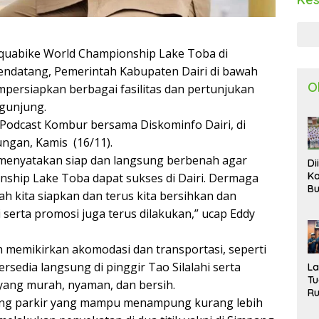
quabike World Championship Lake Toba di
endatang, Pemerintah Kabupaten Dairi di bawah
O
persiapkan berbagai fasilitas dan pertunjukan
gunjung.
 Podcast Kombur bersama Diskominfo Dairi, di
ungan, Kamis (16/11).
ta menyatakan siap dan langsung berbenah agar
Di
Ka
ship Lake Toba dapat sukses di Dairi. Dermaga
Bu
h kita siapkan dan terus kita bersihkan dan
Ta
hi serta promosi juga terus dilakukan,” ucap Eddy
R
Uj
Ke
 memikirkan akomodasi dan transportasi, seperti
S
sedia langsung di pinggir Tao Silalahi serta
W
L
T
ang murah, nyaman, dan bersih.
R
ntung parkir yang mampu menampung kurang lebih
d
P