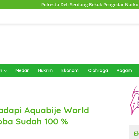
Polresta Deli Serdang Bekuk Pengedar Narkoba di Pagar Merbau
h
Medan
Hukrim
Ekonomi
Olahraga
Ragam
hadapi Aquabije World
oba Sudah 100 %
E