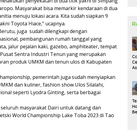
melakukan penyekatan di dua titik yakni di Simpang
2
Paropo. Masyarakat bisa memarkir kendaraan di dua
panitia menuju lokasi acara. Kita sudah siapkan 9
kni Toyota Hiace,” ucapnya.
R
Berutu, juga sudah dilengkapi dengan
nasional, pembangunan rumah tanggal yang
ta, jalur pejalan kaki, gazebo, amphiteater, tempat
 Pusat Sentra Industri Tenun yang merupakan
Ca
aran produk UMKM dan tenun ulos di Kabupaten
Ce
A
Ma
Championship, pemerintah juga sudah menyiapkan
U
N
KM dan kuliner, fashion show Ulos Silalahi,
Un
ional seperti Lyodra Ginting, serta berbagai
Sa
Te
Ha
 seluruh masyarakat Dairi untuk datang dan
Be
etski World Championship Lake Toba 2023 di Tao
Wa
Si
Te
Pi