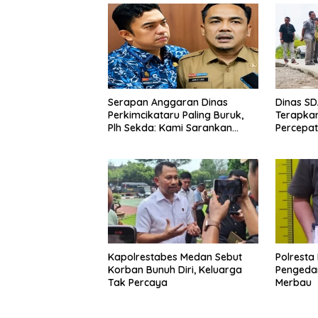
Serapan Anggaran Dinas
Dinas S
Perkimcikataru Paling Buruk,
Terapkan
Plh Sekda: Kami Sarankan
Percepa
Dievaluasi
Infrastr
Kecamat
Kapolrestabes Medan Sebut
Polresta
Korban Bunuh Diri, Keluarga
Pengeda
Tak Percaya
Merbau