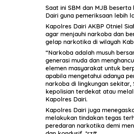
Saat ini SBM dan MJB beserta
Dairi guna pemeriksaan lebih la
Kapolres Dairi AKBP Otniel S
agar menjauhi narkoba dan b
gelap narkotika di wilayah Kab
“Narkoba adalah musuh bers
generasi muda dan menghancur
elemen masyarakat untuk berp
apabila mengetahui adanya p
narkoba di lingkungan sekitar
kepolisian terdekat atau melal
Kapolres Dairi.
Kapolres Dairi juga menegaska
melakukan tindakan tegas ter
peredaran narkotika demi men
dan kondusif. *rz#