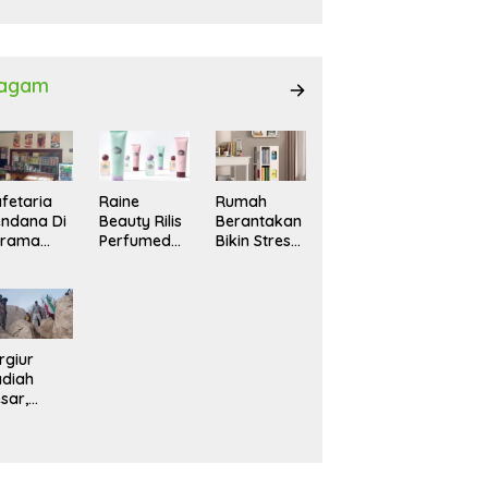
027
agam
fetaria
Raine
Rumah
ndana Di
Beauty Rilis
Berantakan
srama
Perfumed
Bikin Stres?
hasiswi
Body Lotion
Ini Cara
MA,
dengan
Praktis
yaman
Signature
Menatanya
tuk
Scent untuk
Tanpa
ntai
Ritual
Harus
Layering
Renovasi
rgiur
Parfum
diah
sar,
rga Iran
sir Lereng
rjal Cari
lot Jet