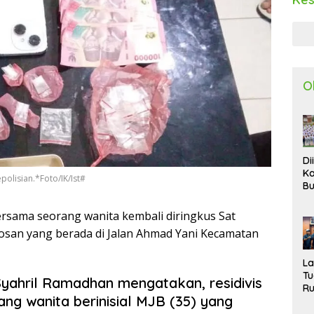
O
Di
Ka
olisian.*Foto/IK/Ist#
Bu
Ta
R
ersama seorang wanita kembali diringkus Sat
Uj
kosan yang berada di Jalan Ahmad Yani Kecamatan
Ke
S
W
L
T
Syahril Ramadhan mengatakan, residivis
R
rang wanita berinisial MJB (35) yang
d
P