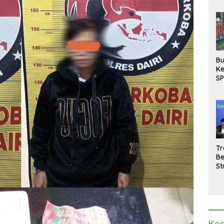
Bu
Ke
SP
Gu
Di
hi
Tr
Be
St
M
La
Pe
Kes