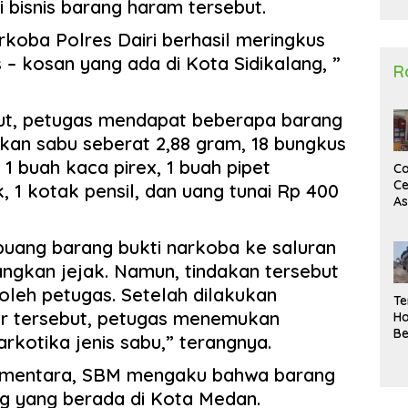
 bisnis barang haram tersebut.
2
rkoba Polres Dairi berhasil meringkus
– kosan yang ada di Kota Sidikalang, ”
R
but, petugas mendapat beberapa barang
isikan sabu seberat 2,88 gram, 18 bungkus
 1 buah kaca pirex, 1 buah pipet
Ca
Ce
, 1 kotak pensil, dan uang tunai Rp 400
A
Ma
U
ang barang bukti narkoba ke saluran
N
Un
ngkan jejak. Namun, tindakan tersebut
Sa
 oleh petugas. Setelah dilakukan
Te
ir tersebut, petugas menemukan
Ha
Be
rkotika jenis sabu,” terangnya.
Wa
Si
sementara, SBM mengaku bahwa barang
Te
ng yang berada di Kota Medan.
Pi