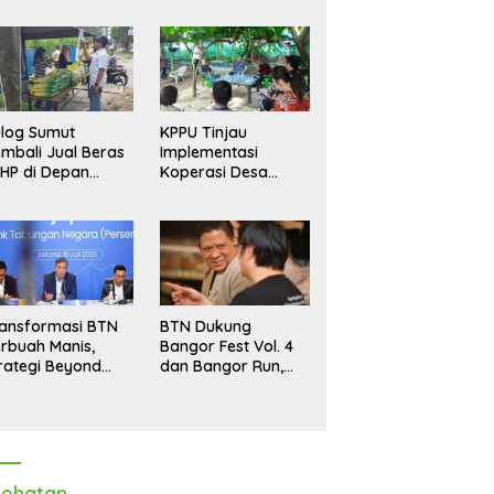
log Sumut
KPPU Tinjau
mbali Jual Beras
Implementasi
HP di Depan
Koperasi Desa
dang, Stok
Merah Putih di Desa
pastikan Aman
Marindal II
ngga Akhir Tahun
ansformasi BTN
BTN Dukung
rbuah Manis,
Bangor Fest Vol. 4
rategi Beyond
dan Bangor Run,
ortgage Dorong
Perluas Ekosistem
ba Melonjak 40,8
Transaksi Digital
rsen
ehatan