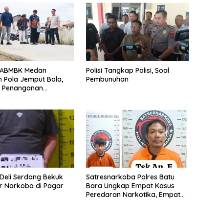
DABMBK Medan
Polisi Tangkap Polisi, Soal
 Pola Jemput Bola,
Pembunuhan
t Penanganan
uktur hingga Tingkat
an
 Deli Serdang Bekuk
Satresnarkoba Polres Batu
r Narkoba di Pagar
Bara Ungkap Empat Kasus
Peredaran Narkotika, Empat
Tersangka Diamankan