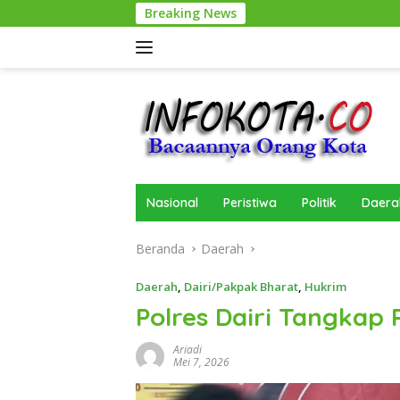
Langsung
Breaking News
ke
konten
Nasional
Peristiwa
Politik
Daera
Beranda
Daerah
Daerah
,
Dairi/Pakpak Bharat
,
Hukrim
Polres Dairi Tangkap
Ariadi
Mei 7, 2026