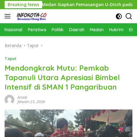
Langsung
an, Pemko Medan Siapkan Pemasangan U-Ditch pada 2027
Breaking News
ke
konten
Nasional
Peristiwa
Politik
Daerah
Medan
Hukrim
Eko
Beranda
Taput
Taput
Mendongkrak Mutu: Pemkab
Tapanuli Utara Apresiasi Bimbel
Intensif di SMAN 1 Pangaribuan
Ariadi
Januari 23, 2026