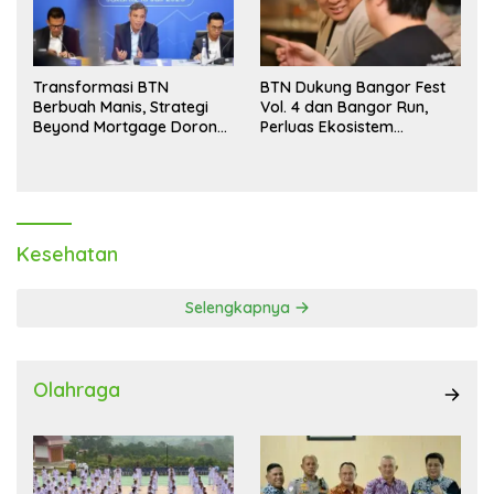
Transformasi BTN
BTN Dukung Bangor Fest
Berbuah Manis, Strategi
Vol. 4 dan Bangor Run,
Beyond Mortgage Dorong
Perluas Ekosistem
Laba Melonjak 40,8 Persen
Transaksi Digital
Kesehatan
Selengkapnya
Olahraga