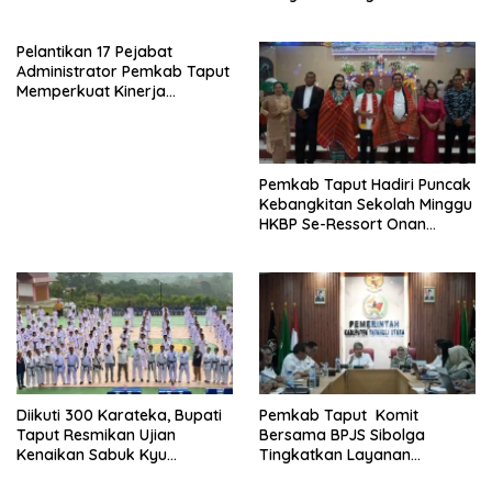
Mendongkrak Ekonomi
Rakyat
Pelantikan 17 Pejabat
Administrator Pemkab Taput
Memperkuat Kinerja
Perangkat Daerah
Pemkab Taput Hadiri Puncak
Kebangkitan Sekolah Minggu
HKBP Se-Ressort Onan
Hasang
Diikuti 300 Karateka, Bupati
Pemkab Taput Komit
Taput Resmikan Ujian
Bersama BPJS Sibolga
Kenaikan Sabuk Kyu
Tingkatkan Layanan
Wadokai
Kesehatan