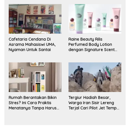
Cafetaria Cendana Di
Raine Beauty Rilis
Asrama Mahasiswi UMA,
Perfumed Body Lotion
Nyaman Untuk Santai
dengan Signature Scent
untuk Ritual Layering
Parfum
Rumah Berantakan Bikin
Tergiur Hadiah Besar,
Stres? Ini Cara Praktis
Warga Iran Sisir Lereng
Menatanya Tanpa Harus
Terjal Cari Pilot Jet Tempur
Renovasi
AS yang Hilang