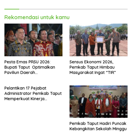
Rekomendasi untuk kamu
Pesta Emas PRSU 2026:
Sensus Ekonomi 2026,
Bupati Taput Optimalkan
Pemkab Taput Himbau
Paviliun Daerah
Masyarakat Ingat “TIR”
Mendongkrak Ekonomi
Rakyat
Pelantikan 17 Pejabat
Administrator Pemkab Taput
Memperkuat Kinerja
Perangkat Daerah
Pemkab Taput Hadiri Puncak
Kebangkitan Sekolah Minggu