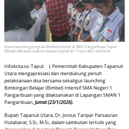
Acara launching program Bimbel Intensif di SMA I Pangaribuan Taput
dihadiri Miranda Gultom mantan Deputi BI. * Foto: IMC/ dok.le/r#
Infokota.co-Taput | Pemerintah Kabupaten Tapanuli
Utara mengapresiasi dan mendukung penuh
pelaksanaan doa bersama sekaligus launching
Bimbingan Belajar (Bimbel) Intensif SMA Negeri 1
Pangaribuan yang dilaksanakan di Lapangan SMAN 1
Pangaribuan,
Jumat (23/1/2026).
Bupati Tapanuli Utara, Dr. Jonius Taripar Parsaoran
Hutabarat, S.Si., M.Si., dalam sambutan tertulis yang