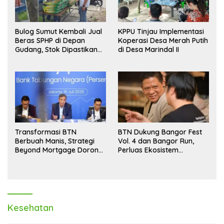
Bulog Sumut Kembali Jual
KPPU Tinjau Implementasi
Beras SPHP di Depan
Koperasi Desa Merah Putih
Gudang, Stok Dipastikan
di Desa Marindal II
Aman hingga Akhir Tahun
Transformasi BTN
BTN Dukung Bangor Fest
Berbuah Manis, Strategi
Vol. 4 dan Bangor Run,
Beyond Mortgage Dorong
Perluas Ekosistem
Laba Melonjak 40,8 Persen
Transaksi Digital
Kesehatan