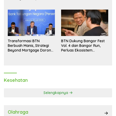
Aman hingga Akhir Tahun
Transformasi BTN
BTN Dukung Bangor Fest
Berbuah Manis, Strategi
Vol. 4 dan Bangor Run,
Beyond Mortgage Dorong
Perluas Ekosistem
Laba Melonjak 40,8 Persen
Transaksi Digital
Kesehatan
Selengkapnya
Olahraga