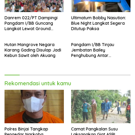
Danrem 022/PT Dampingi
Ultimatum Bobby Nasution:
Pangdam I/BB Guncang
Blue Night Langkat Segera
Langkat Lewat Ground
Ditutup Paksa
Breaking Pembangunan
Jembatan Strategis
Hutan Mangrove Negara
Pangdam I/BB Tinjau
Karang Gading Disulap Jadi
Jembatan Bailey
Kebun Sawit oleh Akuang
Penghubung Antar
Kecamatan di Kab Langkat
,Warga Apresiasi TNI AD
Rekomendasi untuk kamu
Polres Binjai Tangkap
Camat Pangkalan Susu
Pengedar Narkoba
Laksanakan Giat ASRI