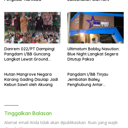
Danrem 022/PT Dampingi
Ultimatum Bobby Nasution:
Pangdam I/BB Guncang
Blue Night Langkat Segera
Langkat Lewat Ground
Ditutup Paksa
Breaking Pembangunan
Jembatan Strategis
Hutan Mangrove Negara
Pangdam I/BB Tinjau
Karang Gading Disulap Jadi
Jembatan Bailey
Kebun Sawit oleh Akuang
Penghubung Antar
Kecamatan di Kab Langkat
,Warga Apresiasi TNI AD
Tinggalkan Balasan
Alamat email Anda tidak akan dipublikasikan.
Ruas yang wajib