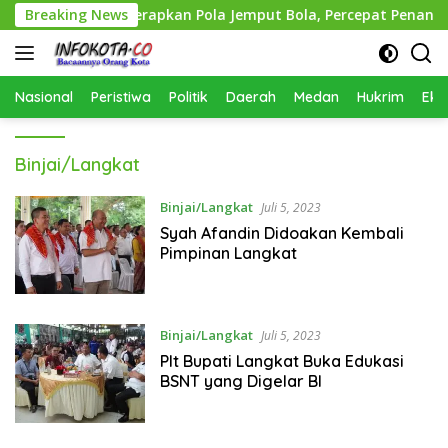
Langsung
BMBK Medan Terapkan Pola Jemput Bola, Percepat Penanganan 
Breaking News
ke
konten
Nasional
Peristiwa
Politik
Daerah
Medan
Hukrim
Eko
Binjai/Langkat
Binjai/Langkat
Juli 5, 2023
Syah Afandin Didoakan Kembali
Pimpinan Langkat
Binjai/Langkat
Juli 5, 2023
Plt Bupati Langkat Buka Edukasi
BSNT yang Digelar BI