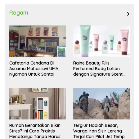
Ragam
Cafetaria Cendana Di
Raine Beauty Rilis
Asrama Mahasiswi UMA,
Perfumed Body Lotion
Nyaman Untuk Santai
dengan Signature Scent
untuk Ritual Layering
Parfum
Rumah Berantakan Bikin
Tergiur Hadiah Besar,
Stres? Ini Cara Praktis
Warga Iran Sisir Lereng
Menatanya Tanpa Harus
Terjal Cari Pilot Jet Tempur