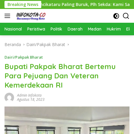
Langsung
as Perkimcikataru Paling Buruk, Plh Sekda: Kami Sarankan Diev
Breaking News
ke
konten
Nasional
Peristiwa
Politik
Daerah
Medan
Hukrim
Eko
Beranda
Dairi/Pakpak Bharat
Dairi/Pakpak Bharat
Bupati Pakpak Bharat Bertemu
Para Pejuang Dan Veteran
Kemerdekaan RI
Admin Infokota
Agustus 18, 2023