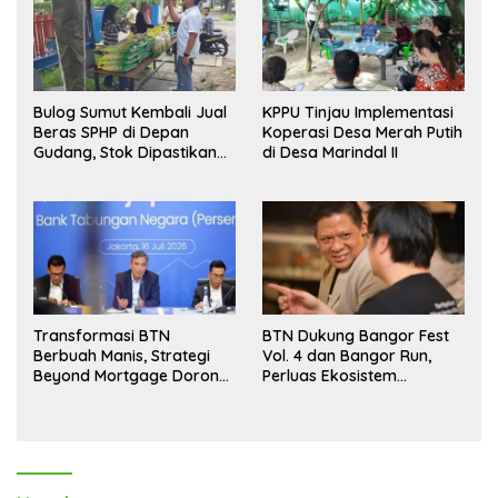
Bulog Sumut Kembali Jual
KPPU Tinjau Implementasi
Beras SPHP di Depan
Koperasi Desa Merah Putih
Gudang, Stok Dipastikan
di Desa Marindal II
Aman hingga Akhir Tahun
Transformasi BTN
BTN Dukung Bangor Fest
Berbuah Manis, Strategi
Vol. 4 dan Bangor Run,
Beyond Mortgage Dorong
Perluas Ekosistem
Laba Melonjak 40,8 Persen
Transaksi Digital