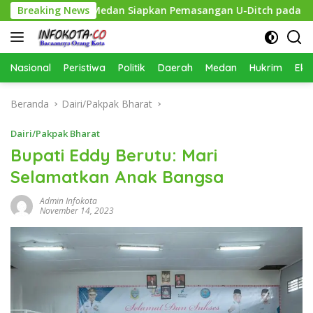
Langsung
n, Pemko Medan Siapkan Pemasangan U-Ditch pada 2027
Breaking News
ke
konten
Nasional
Peristiwa
Politik
Daerah
Medan
Hukrim
Eko
Beranda
Dairi/Pakpak Bharat
Dairi/Pakpak Bharat
Bupati Eddy Berutu: Mari
Selamatkan Anak Bangsa
Admin Infokota
November 14, 2023