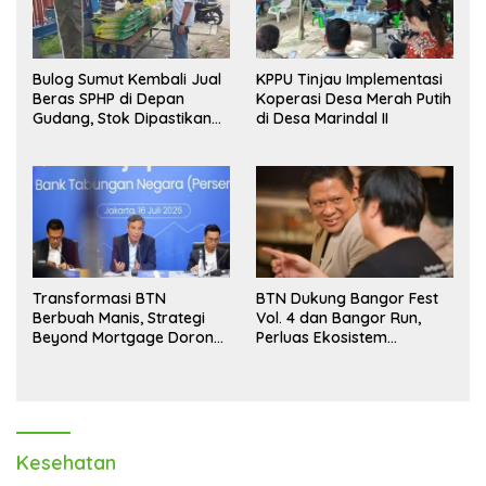
Bulog Sumut Kembali Jual
KPPU Tinjau Implementasi
Beras SPHP di Depan
Koperasi Desa Merah Putih
Gudang, Stok Dipastikan
di Desa Marindal II
Aman hingga Akhir Tahun
Transformasi BTN
BTN Dukung Bangor Fest
Berbuah Manis, Strategi
Vol. 4 dan Bangor Run,
Beyond Mortgage Dorong
Perluas Ekosistem
Laba Melonjak 40,8 Persen
Transaksi Digital
Kesehatan