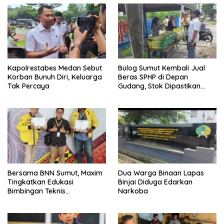
Kapolrestabes Medan Sebut
Bulog Sumut Kembali Jual
Korban Bunuh Diri, Keluarga
Beras SPHP di Depan
Tak Percaya
Gudang, Stok Dipastikan
Aman hingga Akhir Tahun
Bersama BNN Sumut, Maxim
Dua Warga Binaan Lapas
Tingkatkan Edukasi
Binjai Diduga Edarkan
Bimbingan Teknis
Narkoba
Pencegahan dan
Pemberantasan Narkotika