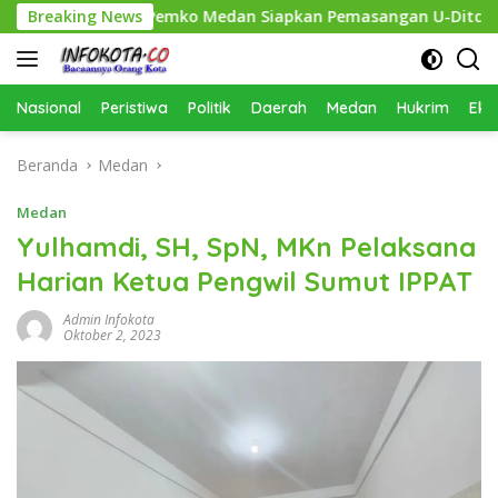
Langsung
bersihkan, Pemko Medan Siapkan Pemasangan U-Ditch pada 2027
Breaking News
ke
konten
Nasional
Peristiwa
Politik
Daerah
Medan
Hukrim
Eko
Beranda
Medan
Medan
Yulhamdi, SH, SpN, MKn Pelaksana
Harian Ketua Pengwil Sumut IPPAT
Admin Infokota
Oktober 2, 2023