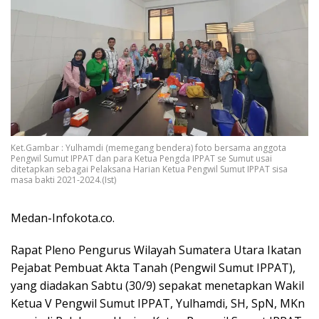
Ket.Gambar : Yulhamdi (memegang bendera) foto bersama anggota
Pengwil Sumut IPPAT dan para Ketua Pengda IPPAT se Sumut usai
ditetapkan sebagai Pelaksana Harian Ketua Pengwil Sumut IPPAT sisa
masa bakti 2021-2024.(Ist)
Medan-Infokota.co.
Rapat Pleno Pengurus Wilayah Sumatera Utara Ikatan
Pejabat Pembuat Akta Tanah (Pengwil Sumut IPPAT),
yang diadakan Sabtu (30/9) sepakat menetapkan Wakil
Ketua V Pengwil Sumut IPPAT, Yulhamdi, SH, SpN, MKn