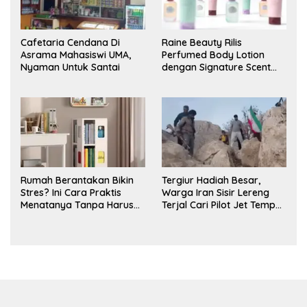
Cafetaria Cendana Di
Raine Beauty Rilis
Asrama Mahasiswi UMA,
Perfumed Body Lotion
Nyaman Untuk Santai
dengan Signature Scent
untuk Ritual Layering
Parfum
Rumah Berantakan Bikin
Tergiur Hadiah Besar,
Stres? Ini Cara Praktis
Warga Iran Sisir Lereng
Menatanya Tanpa Harus
Terjal Cari Pilot Jet Tempur
Renovasi
AS yang Hilang