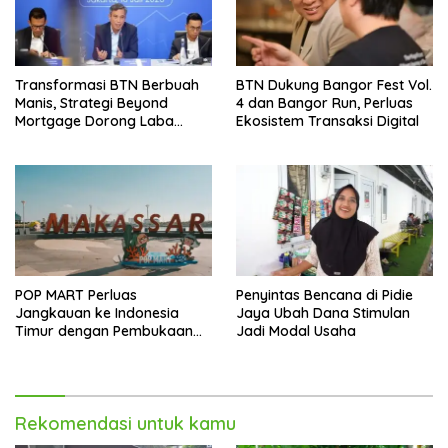
Transformasi BTN Berbuah
BTN Dukung Bangor Fest Vol.
Manis, Strategi Beyond
4 dan Bangor Run, Perluas
Mortgage Dorong Laba
Ekosistem Transaksi Digital
Melonjak 40,8 Persen
POP MART Perluas
Penyintas Bencana di Pidie
Jangkauan ke Indonesia
Jaya Ubah Dana Stimulan
Timur dengan Pembukaan
Jadi Modal Usaha
Gerai Baru di Trans Studio
Mall Makassar
Rekomendasi untuk kamu