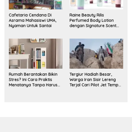
Cafetaria Cendana Di
Raine Beauty Rilis
Asrama Mahasiswi UMA,
Perfumed Body Lotion
Nyaman Untuk Santai
dengan Signature Scent
untuk Ritual Layering
Parfum
Rumah Berantakan Bikin
Tergiur Hadiah Besar,
Stres? Ini Cara Praktis
Warga Iran Sisir Lereng
Menatanya Tanpa Harus
Terjal Cari Pilot Jet Tempur
Renovasi
AS yang Hilang