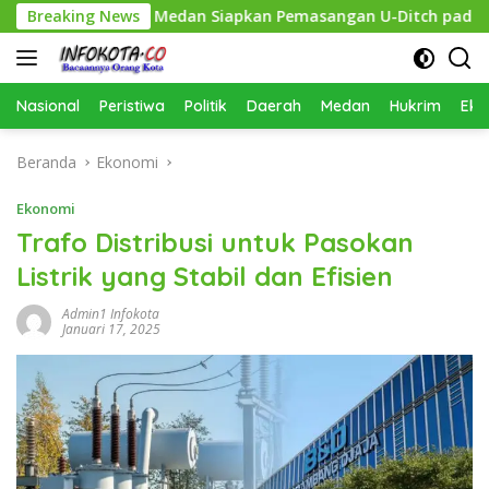
Langsung
an, Pemko Medan Siapkan Pemasangan U-Ditch pada 2027
Breaking News
ke
konten
Nasional
Peristiwa
Politik
Daerah
Medan
Hukrim
Eko
Beranda
Ekonomi
Ekonomi
Trafo Distribusi untuk Pasokan
Listrik yang Stabil dan Efisien
Admin1 Infokota
Januari 17, 2025