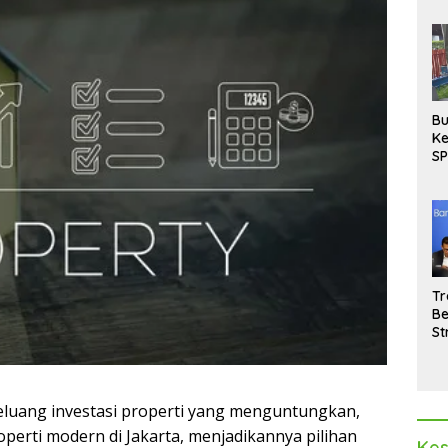
Bu
Ke
SP
Gu
Di
hi
Tr
Be
St
M
La
Pe
eluang investasi properti yang menguntungkan,
roperti modern di Jakarta, menjadikannya pilihan
Kes