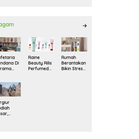
027
agam
fetaria
Raine
Rumah
ndana Di
Beauty Rilis
Berantakan
srama
Perfumed
Bikin Stres?
hasiswi
Body Lotion
Ini Cara
MA,
dengan
Praktis
yaman
Signature
Menatanya
tuk
Scent untuk
Tanpa
ntai
Ritual
Harus
Layering
Renovasi
rgiur
Parfum
diah
sar,
rga Iran
sir Lereng
rjal Cari
lot Jet