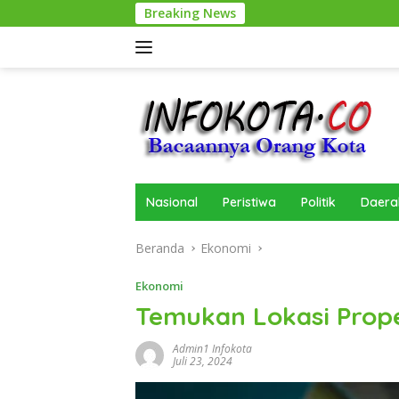
Langsung
Breaking News
ke
konten
Nasional
Peristiwa
Politik
Daera
Beranda
Ekonomi
Ekonomi
Temukan Lokasi Proper
Admin1 Infokota
Juli 23, 2024