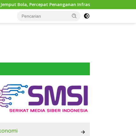
ercepat Penanganan Infrastruktur hingga Tingkat Kecamatan
konomi