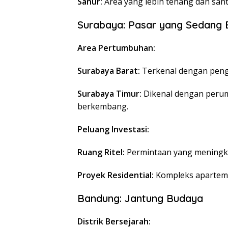
Sanur:
Area yang lebih tenang dan sant
Surabaya: Pasar yang Sedang
Area Pertumbuhan:
Surabaya Barat:
Terkenal dengan peng
Surabaya Timur:
Dikenal dengan perum
berkembang.
Peluang Investasi:
Ruang Ritel:
Permintaan yang meningka
Proyek Residential:
Kompleks aparteme
Bandung: Jantung Budaya
Distrik Bersejarah: