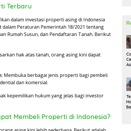
ti Terbaru
2
ikan dalam investasi properti asing di Indonesia
R
t dalam Peraturan Pemerintah 18/2021 tentang
uan Rumah Susun, dan Pendaftaran Tanah. Berikut
sarkan hak atas tanah, orang asing kini dapat
Ca
Ce
A
Ma
n:
Membuka berbagai jenis properti bagi pembeli
U
N
idential dan komersial.
Un
Sa
k kepemilikan hukum yang jelas bagi investor
Te
Ha
Be
Wa
at Membeli Properti di Indonesia?
Si
Te
Pi
orang asing kini lebih sederhana. Berikut adalah