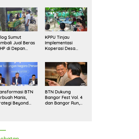
log Sumut
KPPU Tinjau
mbali Jual Beras
Implementasi
HP di Depan
Koperasi Desa
dang, Stok
Merah Putih di Desa
pastikan Aman
Marindal II
ngga Akhir Tahun
ansformasi BTN
BTN Dukung
rbuah Manis,
Bangor Fest Vol. 4
rategi Beyond
dan Bangor Run,
ortgage Dorong
Perluas Ekosistem
ba Melonjak 40,8
Transaksi Digital
rsen
ehatan