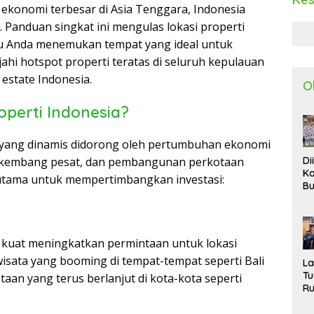
 ekonomi terbesar di Asia Tenggara, Indonesia
. Panduan singkat ini mengulas lokasi properti
tu Anda menemukan tempat yang ideal untuk
ajahi hotspot properti teratas di seluruh kepulauan
estate Indonesia.
O
operti Indonesia?
 yang dinamis didorong oleh pertumbuhan ekonomi
berkembang pesat, dan pembangunan perkotaan
Di
Ka
n utama untuk mempertimbangkan investasi:
Bu
Ta
R
Uj
Ke
kuat meningkatkan permintaan untuk lokasi
S
wisata yang booming di tempat-tempat seperti Bali
W
L
T
aan yang terus berlanjut di kota-kota seperti
R
d
P