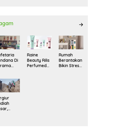
027
agam
fetaria
Raine
Rumah
ndana Di
Beauty Rilis
Berantakan
srama
Perfumed
Bikin Stres?
hasiswi
Body Lotion
Ini Cara
MA,
dengan
Praktis
yaman
Signature
Menatanya
tuk
Scent untuk
Tanpa
ntai
Ritual
Harus
Layering
Renovasi
rgiur
Parfum
diah
sar,
rga Iran
sir Lereng
rjal Cari
lot Jet