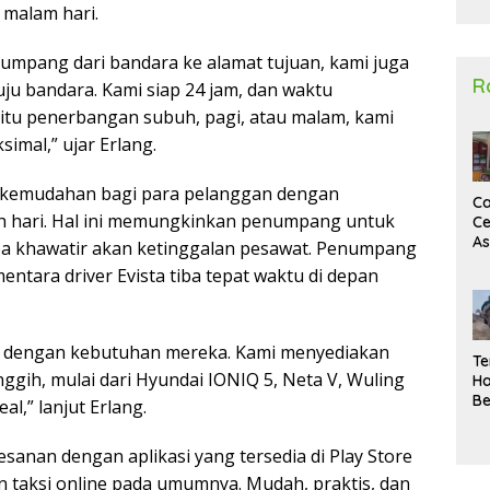
malam hari.
2
umpang dari bandara ke alamat tujuan, kami juga
R
u bandara. Kami siap 24 jam, dan waktu
itu penerbangan subuh, pagi, atau malam, kami
mal,” ujar Erlang.
n kemudahan bagi para pelanggan dengan
Ca
 hari. Hal ini memungkinkan penumpang untuk
Ce
A
a khawatir akan ketinggalan pesawat. Penumpang
Ma
entara driver Evista tiba tepat waktu di depan
U
N
Un
Sa
ai dengan kebutuhan mereka. Kami menyediakan
Te
nggih, mulai dari Hyundai IONIQ 5, Neta V, Wuling
Ha
Be
al,” lanjut Erlang.
Wa
Si
anan dengan aplikasi yang tersedia di Play Store
Te
Pi
 taksi online pada umumnya. Mudah, praktis, dan