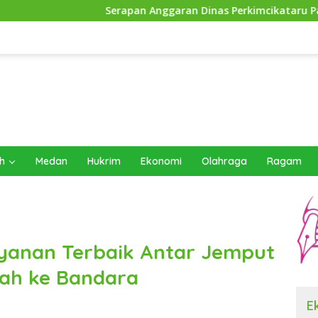
Serapan Anggaran Dinas Perkimcikataru Paling Buruk, Plh Sekd
h
Medan
Hukrim
Ekonomi
Olahraga
Ragam
Layanan Terbaik Antar Jemput
ah ke Bandara
E