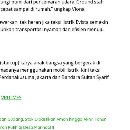
dungi bumi dari pencemaran udara. Ground staff
 cepat sampai di rumah,” ungkap Viona.
rkan, tak heran jika taksi listrik Evista semakin
uhkan transportasi nyaman dan efisien menuju
(startup) karya anak bangsa yang bergerak di
madanya menggunakan mobil listrik. Kini taksi
im Perdanakusuma Jakarta dan Bandara Sultan Syarif
i
VRITIMES
pan Gudang, Stok Dipastikan Aman hingga Akhir Tahun
ah Putih di Desa Marindal II