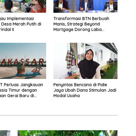
jau Implementasi
Transformasi BTN Berbuah
 Desa Merah Putih di
Manis, Strategi Beyond
ndal II
Mortgage Dorong Laba
Melonjak 40,8 Persen
T Perluas Jangkauan
Penyintas Bencana di Pidie
esia Timur dengan
Jaya Ubah Dana Stimulan Jadi
n Gerai Baru di
Modal Usaha
udio Mall Makassar