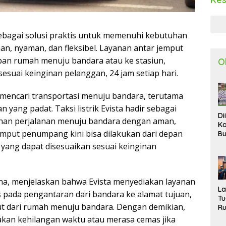
r sebagai solusi praktis untuk memenuhi kebutuhan
n, nyaman, dan fleksibel. Layanan antar jemput
pan rumah menuju bandara atau ke stasiun,
O
esuai keinginan pelanggan, 24 jam setiap hari.
g mencari transportasi menuju bandara, terutama
 yang padat. Taksi listrik Evista hadir sebagai
Di
uhan perjalanan menuju bandara dengan aman,
Ka
jemput penumpang kini bisa dilakukan dari depan
Bu
Ta
yang dapat disesuaikan sesuai keinginan
R
Uj
Ke
S
una, menjelaskan bahwa Evista menyediakan layanan
W
L
s pada pengantaran dari bandara ke alamat tujuan,
T
ut dari rumah menuju bandara. Dengan demikian,
R
d
akan kehilangan waktu atau merasa cemas jika
P