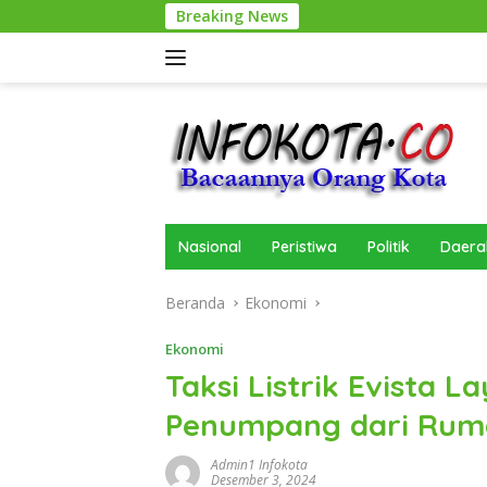
Langsung
Breaking News
ke
konten
Nasional
Peristiwa
Politik
Daera
Beranda
Ekonomi
Ekonomi
Taksi Listrik Evista 
Penumpang dari Rum
Admin1 Infokota
Desember 3, 2024