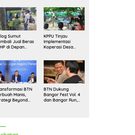
log Sumut
KPPU Tinjau
mbali Jual Beras
Implementasi
HP di Depan
Koperasi Desa
dang, Stok
Merah Putih di Desa
pastikan Aman
Marindal II
ngga Akhir Tahun
ansformasi BTN
BTN Dukung
rbuah Manis,
Bangor Fest Vol. 4
rategi Beyond
dan Bangor Run,
ortgage Dorong
Perluas Ekosistem
ba Melonjak 40,8
Transaksi Digital
rsen
ehatan