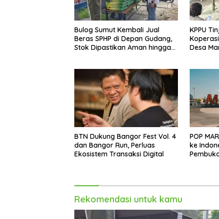
Bulog Sumut Kembali Jual
KPPU Tin
Beras SPHP di Depan Gudang,
Koperasi
Stok Dipastikan Aman hingga
Desa Mari
Akhir Tahun
BTN Dukung Bangor Fest Vol. 4
POP MAR
dan Bangor Run, Perluas
ke Indon
Ekosistem Transaksi Digital
Pembukaa
Trans St
Rekomendasi untuk kamu