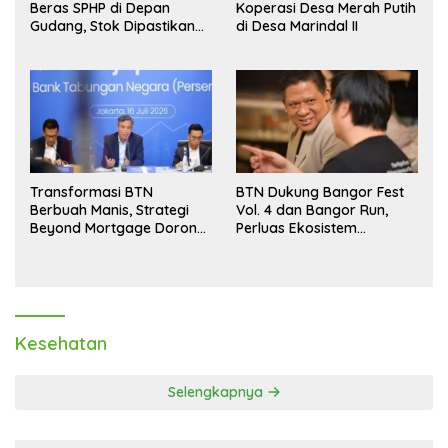
Beras SPHP di Depan
Koperasi Desa Merah Putih
Gudang, Stok Dipastikan
di Desa Marindal II
Aman hingga Akhir Tahun
Transformasi BTN
BTN Dukung Bangor Fest
Berbuah Manis, Strategi
Vol. 4 dan Bangor Run,
Beyond Mortgage Dorong
Perluas Ekosistem
Laba Melonjak 40,8 Persen
Transaksi Digital
Kesehatan
Selengkapnya