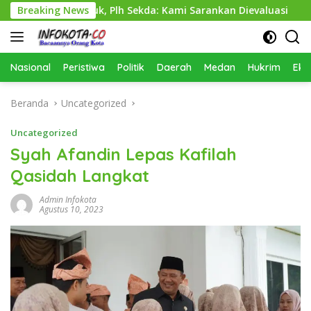
Langsung
ling Buruk, Plh Sekda: Kami Sarankan Dievaluasi
Breaking News
Dinas
ke
konten
Nasional
Peristiwa
Politik
Daerah
Medan
Hukrim
Eko
Beranda
Uncategorized
Uncategorized
Syah Afandin Lepas Kafilah
Qasidah Langkat
Admin Infokota
Agustus 10, 2023