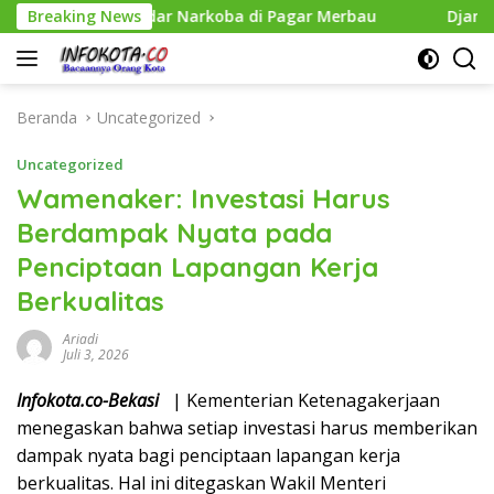
Langsung
ekuk Pengedar Narkoba di Pagar Merbau
Breaking News
Djamin Setia 
ke
konten
Beranda
Uncategorized
Uncategorized
Wamenaker: Investasi Harus
Berdampak Nyata pada
Penciptaan Lapangan Kerja
Berkualitas
Ariadi
Juli 3, 2026
Infokota.co-​Bekasi
| Kementerian Ketenagakerjaan
menegaskan bahwa setiap investasi harus memberikan
dampak nyata bagi penciptaan lapangan kerja
berkualitas. Hal ini ditegaskan Wakil Menteri