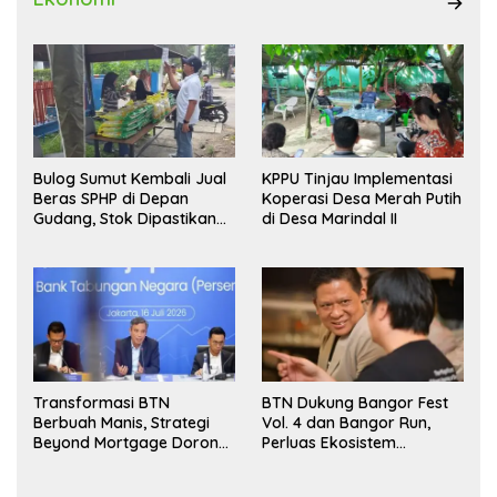
Bulog Sumut Kembali Jual
KPPU Tinjau Implementasi
Beras SPHP di Depan
Koperasi Desa Merah Putih
Gudang, Stok Dipastikan
di Desa Marindal II
Aman hingga Akhir Tahun
Transformasi BTN
BTN Dukung Bangor Fest
Berbuah Manis, Strategi
Vol. 4 dan Bangor Run,
Beyond Mortgage Dorong
Perluas Ekosistem
Laba Melonjak 40,8 Persen
Transaksi Digital