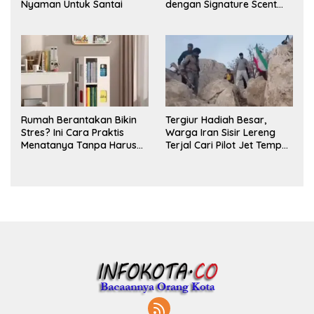
Nyaman Untuk Santai
dengan Signature Scent
untuk Ritual Layering
Parfum
Rumah Berantakan Bikin
Tergiur Hadiah Besar,
Stres? Ini Cara Praktis
Warga Iran Sisir Lereng
Menatanya Tanpa Harus
Terjal Cari Pilot Jet Tempur
Renovasi
AS yang Hilang