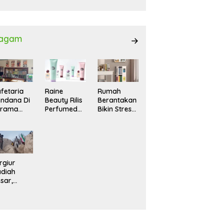
027
agam
fetaria
Raine
Rumah
ndana Di
Beauty Rilis
Berantakan
srama
Perfumed
Bikin Stres?
hasiswi
Body Lotion
Ini Cara
MA,
dengan
Praktis
yaman
Signature
Menatanya
tuk
Scent untuk
Tanpa
ntai
Ritual
Harus
Layering
Renovasi
rgiur
Parfum
diah
sar,
rga Iran
sir Lereng
rjal Cari
lot Jet