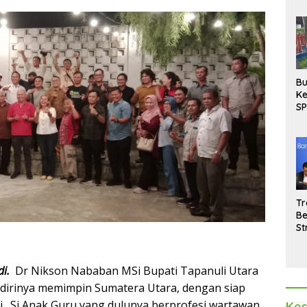
Bu
Ke
SP
Gu
Di
hi
Tr
Be
St
M
La
Pe
di.
Dr Nikson Nababan MSi Bupati Tapanuli Utara
dirinya memimpin Sumatera Utara, dengan siap
i. Si Anak Guru yang dulunya berprofesi wartawan,
Kes