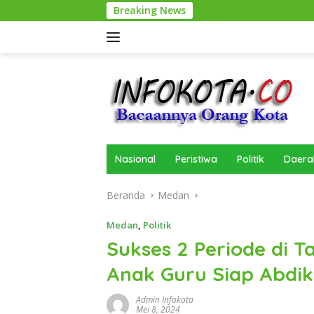
Langsung
Breaking News
Serapan
ke
konten
Nasional
Peristiwa
Politik
Daera
Beranda
Medan
Medan
,
Politik
Sukses 2 Periode di T
Anak Guru Siap Abdik
Admin Infokota
Mei 8, 2024