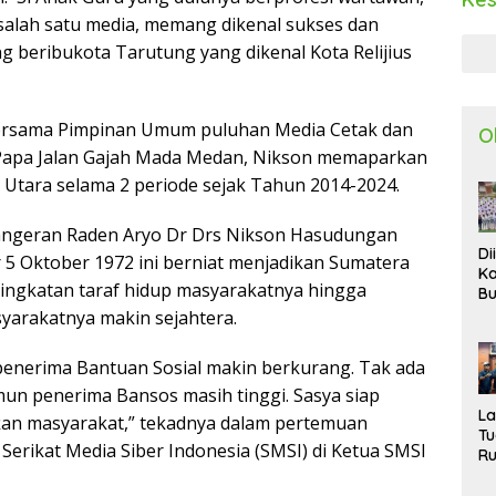
k salah satu media, memang dikenal sukses dan
 beribukota Tarutung yang dikenal Kota Relijius
bersama Pimpinan Umum puluhan Media Cetak dan
O
ig Papa Jalan Gajah Mada Medan, Nikson memaparkan
 Utara selama 2 periode sejak Tahun 2014-2024.
Pangeran Raden Aryo Dr Drs Nikson Hasudungan
Di
5 Oktober 1972 ini berniat menjadikan Sumatera
Ka
ingkatan taraf hidup masyarakatnya hingga
Bu
Ta
yarakatnya makin sejahtera.
R
Uj
penerima Bantuan Sosial makin berkurang. Tak ada
Ke
mun penerima Bansos masih tinggi. Sasya siap
S
W
L
kan masyarakat,” tekadnya dalam pertemuan
T
erikat Media Siber Indonesia (SMSI) di Ketua SMSI
R
d
P