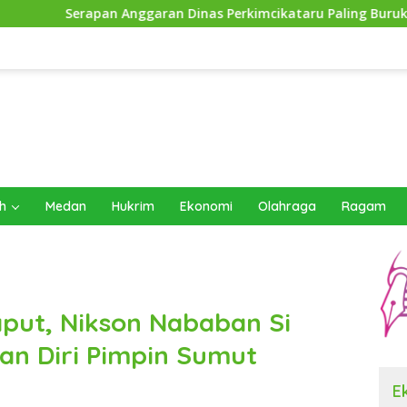
 Anggaran Dinas Perkimcikataru Paling Buruk, Plh Sekda: Kami 
h
Medan
Hukrim
Ekonomi
Olahraga
Ragam
aput, Nikson Nababan Si
an Diri Pimpin Sumut
E