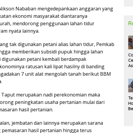
2
 Nikson Nababan mengedepankaan anggaran yang
atan ekonomi masyarakat diantaranya
R
 murah, mendorong penggunaan lahan tidur
m nyata lainnya.
ng tak digunakan petani alias lahan tidur, Pemkab
ngga memberikan subsidi pupuk hingga lahan
Ca
ali digunakan petani kembali berdampak
Ce
A
nominya ratusan kali lipat hasilny di banding
Ma
adakan 7 unit alat mengolah tanah berikut BBM
U
.
N
Un
Sa
en Taput merupakan nadi perekonomian maka
Te
rong peningkatan usaha pertanian mulai dari
Ha
Be
asaran hasil pertanian.
Wa
Si
 jalan, jembatan dan lainnya merupakan sarana
Te
 pemasaran hasil pertanian hingga terus
Pi