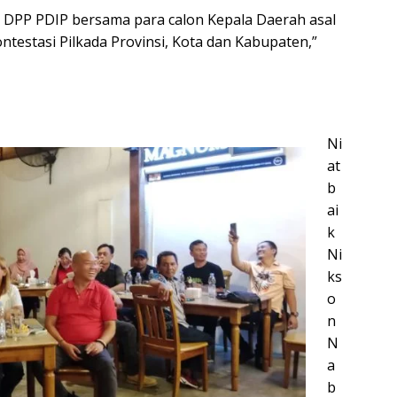
e DPP PDIP bersama para calon Kepala Daerah asal
testasi Pilkada Provinsi, Kota dan Kabupaten,”
t
Ni
at
b
ai
k
Ni
ks
o
n
N
a
b