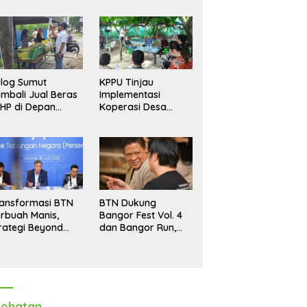
log Sumut
KPPU Tinjau
mbali Jual Beras
Implementasi
HP di Depan
Koperasi Desa
dang, Stok
Merah Putih di Desa
pastikan Aman
Marindal II
ngga Akhir Tahun
ansformasi BTN
BTN Dukung
rbuah Manis,
Bangor Fest Vol. 4
rategi Beyond
dan Bangor Run,
ortgage Dorong
Perluas Ekosistem
ba Melonjak 40,8
Transaksi Digital
rsen
ehatan