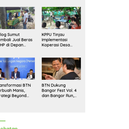
log Sumut
KPPU Tinjau
mbali Jual Beras
Implementasi
HP di Depan
Koperasi Desa
dang, Stok
Merah Putih di Desa
pastikan Aman
Marindal II
ngga Akhir Tahun
ansformasi BTN
BTN Dukung
rbuah Manis,
Bangor Fest Vol. 4
rategi Beyond
dan Bangor Run,
ortgage Dorong
Perluas Ekosistem
ba Melonjak 40,8
Transaksi Digital
rsen
ehatan