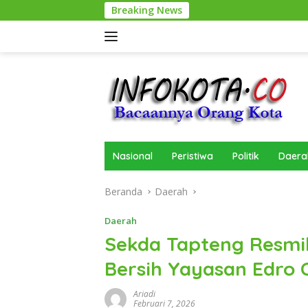
Langsung
Breaking News
ke
konten
Nasional
Peristiwa
Politik
Daera
Beranda
Daerah
Daerah
Sekda Tapteng Resm
Bersih Yayasan Edro
Ariadi
Februari 7, 2026