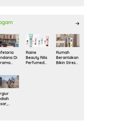
027
agam
fetaria
Raine
Rumah
ndana Di
Beauty Rilis
Berantakan
srama
Perfumed
Bikin Stres?
hasiswi
Body Lotion
Ini Cara
MA,
dengan
Praktis
yaman
Signature
Menatanya
tuk
Scent untuk
Tanpa
ntai
Ritual
Harus
Layering
Renovasi
rgiur
Parfum
diah
sar,
rga Iran
sir Lereng
rjal Cari
lot Jet