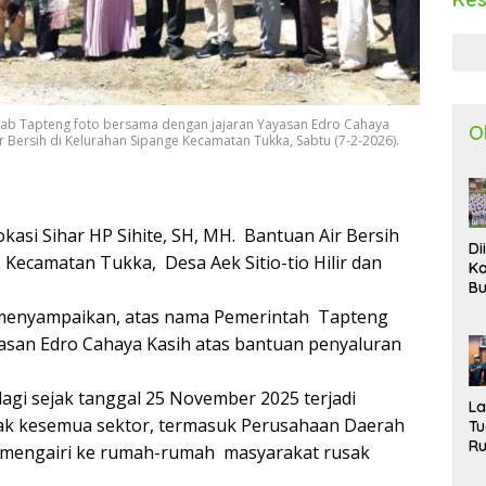
kab Tapteng foto bersama dengan jajaran Yayasan Edro Cahaya
O
r Bersih di Kelurahan Sipange Kecamatan Tukka, Sabtu (7-2-2026).
kasi Sihar HP Sihite, SH, MH. Bantuan Air Bersih
Di
 Kecamatan Tukka, Desa Aek Sitio-tio Hilir dan
Ka
Bu
Ta
 menyampaikan, atas nama Pemerintah Tapteng
R
san Edro Cahaya Kasih atas bantuan penyaluran
Uj
Ke
S
lagi sejak tanggal 25 November 2025 terjadi
W
L
pak kesemua sektor, termasuk Perusahaan Daerah
T
R
i mengairi ke rumah-rumah masyarakat rusak
d
P