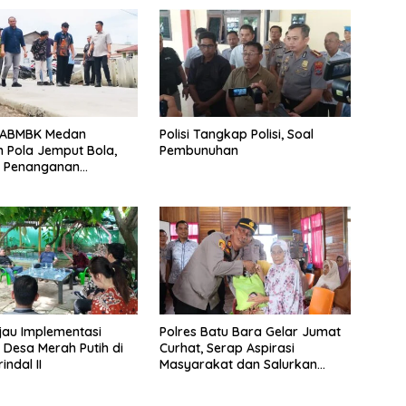
DABMBK Medan
Polisi Tangkap Polisi, Soal
 Pola Jemput Bola,
Pembunuhan
t Penanganan
uktur hingga Tingkat
an
jau Implementasi
Polres Batu Bara Gelar Jumat
 Desa Merah Putih di
Curhat, Serap Aspirasi
ndal II
Masyarakat dan Salurkan
Bantuan Sosial