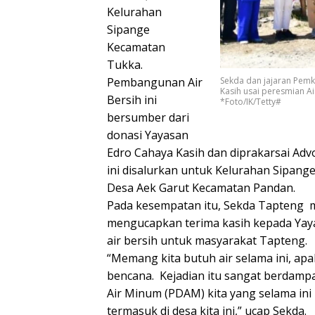
Kelurahan
Sipange
Kecamatan
Tukka.
Sekda dan jajaran Pem
Pembangunan Air
Kasih usai peresmian Ai
Bersih ini
*Foto/IK/Tetty#
bersumber dari
donasi Yayasan
Edro Cahaya Kasih dan diprakarsai Advo
ini disalurkan untuk Kelurahan Sipange
Desa Aek Garut Kecamatan Pandan.
Pada kesempatan itu, Sekda Tapteng
mengucapkan terima kasih kepada Yaya
air bersih untuk masyarakat Tapteng.
“Memang kita butuh air selama ini, apa
bencana. Kejadian itu sangat berdam
Air Minum (PDAM) kita yang selama in
termasuk di desa kita ini,” ucap Sekda.