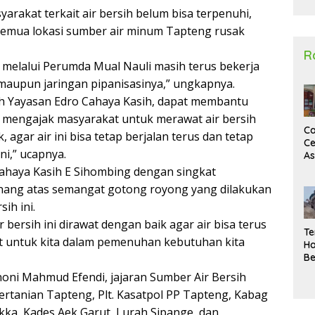
2
yarakat terkait air bersih belum bisa terpenuhi,
 semua lokasi sumber air minum Tapteng rusak
R
melalui Perumda Mual Nauli masih terus bekerja
aupun jaringan pipanisasinya,” ungkapnya.
h Yayasan Edro Cahaya Kasih, dapat membantu
mi mengajak masyarakat untuk merawat air bersih
Ca
 agar air ini bisa tetap berjalan terus dan tetap
Ce
i,” ucapnya.
A
Ma
Cahaya Kasih E Sihombing dengan singkat
U
nang atas semangat gotong royong yang dilakukan
N
ih ini.
Un
Sa
bersih ini dirawat dengan baik agar air bisa terus
Te
t untuk kita dalam pemenuhan kebutuhan kita
Ha
Be
Wa
noni Mahmud Efendi, jajaran Sumber Air Bersih
Si
Pertanian Tapteng, Plt. Kasatpol PP Tapteng, Kabag
Te
Pi
kka, Kades Aek Garut, Lurah Sipange, dan