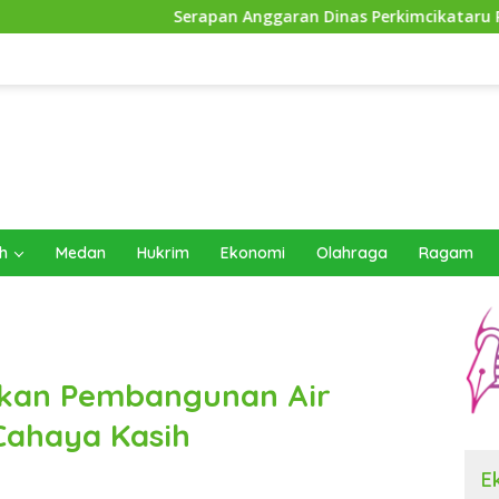
Serapan Anggaran Dinas Perkimcikataru Paling Buruk, Plh Se
h
Medan
Hukrim
Ekonomi
Olahraga
Ragam
ikan Pembangunan Air
 Cahaya Kasih
E