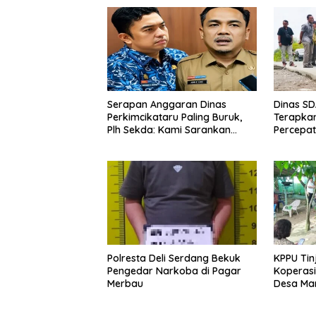
Serapan Anggaran Dinas
Dinas S
Perkimcikataru Paling Buruk,
Terapkan
Plh Sekda: Kami Sarankan
Percepa
Dievaluasi
Infrastr
Kecamat
Polresta Deli Serdang Bekuk
KPPU Tin
Pengedar Narkoba di Pagar
Koperasi
Merbau
Desa Mari