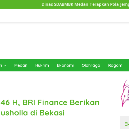
Dinas SDABMBK Medan Terapkan Pola Jemput Bola, Percepat 
h
Medan
Hukrim
Ekonomi
Olahraga
Ragam
6 H, BRI Finance Berikan
sholla di Bekasi
E