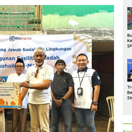
Bu
Ke
SP
Gu
Di
hi
Tr
Be
St
M
La
Pe
Kes