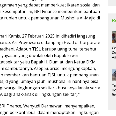
2
agamaan yang dapat memperkuat ikatan sosial dan
 kesempatan ini, BRI Finance memberikan bantuan
uta rupiah untuk pembangunan Musholla Al-Majid di
R
ari Kamis, 27 Februari 2025 ini dihadiri langsung
nance, Ari Prayuwana didampingi Head of Corporate
Ca
amadhani. Adapun TJSL berupa uang tunai tersebut
Ce
 yayasan yang diwakili oleh Bapak Erwin
A
at sekitar yaitu Bapak H. Dumiati dan Ketua DKM
Ma
U
Dalam sambutannya, Asep Supriadi mengungkapkan,
N
telah memberikan bantuan TJSL untuk pembangunan
Un
Sa
sjid yang lumayan jauh, musholla ini nantinya bisa
Te
gi warga lingkungan sekitar khususnya lansia serta
Ha
 bagi anak-anak di lingkungan sekitar).”
Be
Wa
Si
 BRI Finance, Wahyudi Darmawan, menyampaikan,
Te
 ingin berkontribusi dalam menciptakan lingkungan
Pi