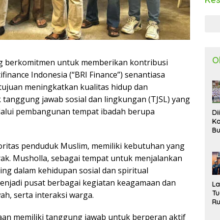
O
g berkomitmen untuk memberikan kontribusi
ifinance Indonesia (“BRI Finance”) senantiasa
tujuan meningkatkan kualitas hidup dan
k tanggung jawab sosial dan lingkungan (TJSL) yang
melalui pembangunan tempat ibadah berupa
Di
Ka
Bu
Ta
ritas penduduk Muslim, memiliki kebutuhan yang
R
Uj
layak. Musholla, sebagai tempat untuk menjalankan
Ke
ing dalam kehidupan sosial dan spiritual
S
 menjadi pusat berbagai kegiatan keagamaan dan
W
L
T
ah, serta interaksi warga.
R
d
an memiliki tanggung jawab untuk berperan aktif
P