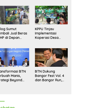
log Sumut
KPPU Tinjau
mbali Jual Beras
Implementasi
HP di Depan
Koperasi Desa
dang, Stok
Merah Putih di Desa
pastikan Aman
Marindal II
ngga Akhir Tahun
ansformasi BTN
BTN Dukung
rbuah Manis,
Bangor Fest Vol. 4
rategi Beyond
dan Bangor Run,
ortgage Dorong
Perluas Ekosistem
ba Melonjak 40,8
Transaksi Digital
rsen
ehatan