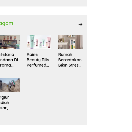
027
agam
fetaria
Raine
Rumah
ndana Di
Beauty Rilis
Berantakan
srama
Perfumed
Bikin Stres?
hasiswi
Body Lotion
Ini Cara
MA,
dengan
Praktis
yaman
Signature
Menatanya
tuk
Scent untuk
Tanpa
ntai
Ritual
Harus
Layering
Renovasi
rgiur
Parfum
diah
sar,
rga Iran
sir Lereng
rjal Cari
lot Jet