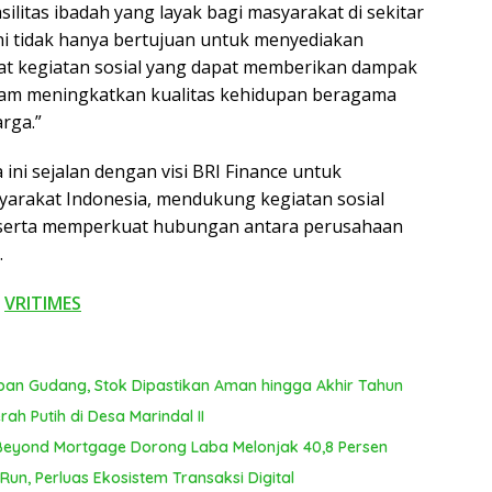
T
ilitas ibadah yang layak bagi masyarakat di sekitar
ya
i tidak hanya bertujuan untuk menyediakan
sat kegiatan sosial yang dapat memberikan dampak
alam meningkatkan kualitas kehidupan beragama
rga.”
i sejalan dengan visi BRI Finance untuk
arakat Indonesia, mendukung kegiatan sosial
 serta memperkuat hubungan antara perusahaan
.
i
VRITIMES
pan Gudang, Stok Dipastikan Aman hingga Akhir Tahun
ah Putih di Desa Marindal II
 Beyond Mortgage Dorong Laba Melonjak 40,8 Persen
un, Perluas Ekosistem Transaksi Digital