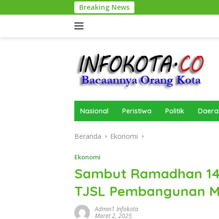
Langsung
Breaking News
ke
konten
Nasional
Peristiwa
Politik
Daera
Beranda
Ekonomi
Ekonomi
Sambut Ramadhan 144
TJSL Pembangunan Mu
Admin1 Infokota
Maret 2, 2025