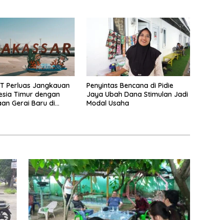
Melonjak 40,8 Persen
T Perluas Jangkauan
Penyintas Bencana di Pidie
esia Timur dengan
Jaya Ubah Dana Stimulan Jadi
n Gerai Baru di
Modal Usaha
udio Mall Makassar