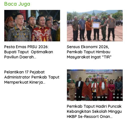
Baca Juga
Pesta Emas PRSU 2026:
Sensus Ekonomi 2026,
Bupati Taput Optimalkan
Pemkab Taput Himbau
Paviliun Daerah
Masyarakat Ingat “TIR”
Mendongkrak Ekonomi
Rakyat
Pelantikan 17 Pejabat
Administrator Pemkab Taput
Memperkuat Kinerja
Perangkat Daerah
Pemkab Taput Hadiri Puncak
Kebangkitan Sekolah Minggu
HKBP Se-Ressort Onan
Hasang