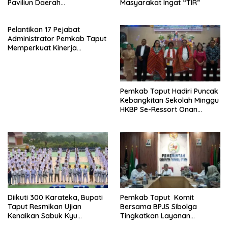
Paviliun Daerah
Masyarakat Ingat “TIR”
Mendongkrak Ekonomi
Rakyat
Pelantikan 17 Pejabat
Administrator Pemkab Taput
Memperkuat Kinerja
Perangkat Daerah
Pemkab Taput Hadiri Puncak
Kebangkitan Sekolah Minggu
HKBP Se-Ressort Onan
Hasang
Diikuti 300 Karateka, Bupati
Pemkab Taput Komit
Taput Resmikan Ujian
Bersama BPJS Sibolga
Kenaikan Sabuk Kyu
Tingkatkan Layanan
Wadokai
Kesehatan