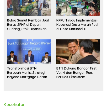
Bulog Sumut Kembali Jual
KPPU Tinjau Implementasi
Beras SPHP di Depan
Koperasi Desa Merah Putih
Gudang, Stok Dipastikan
di Desa Marindal II
Aman hingga Akhir Tahun
Transformasi BTN
BTN Dukung Bangor Fest
Berbuah Manis, Strategi
Vol. 4 dan Bangor Run,
Beyond Mortgage Dorong
Perluas Ekosistem
Laba Melonjak 40,8 Persen
Transaksi Digital
Kesehatan