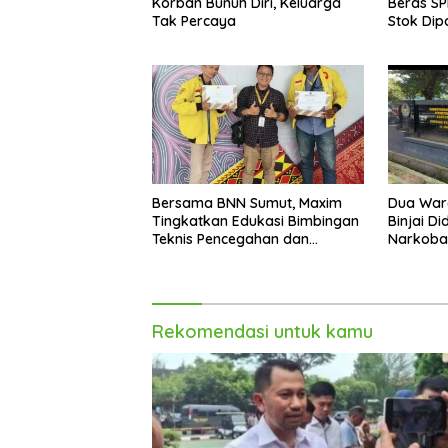
Korban Bunuh Diri, Keluarga
Beras SP
Tak Percaya
Stok Dip
Akhir Ta
Bersama BNN Sumut, Maxim
Dua War
Tingkatkan Edukasi Bimbingan
Binjai D
Teknis Pencegahan dan
Narkoba
Pemberantasan Narkotika
Rekomendasi untuk kamu