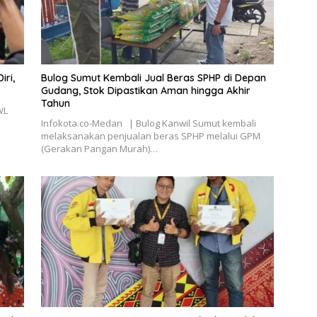
ri,
Bulog Sumut Kembali Jual Beras SPHP di Depan
Gudang, Stok Dipastikan Aman hingga Akhir
Tahun
WL
i
Infokota.co-Medan | Bulog Kanwil Sumut kembali
melaksanakan penjualan beras SPHP melalui GPM
(Gerakan Pangan Murah)…