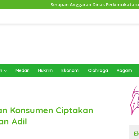
Serapan Anggaran Dinas Perkimcikataru Paling Buruk, Plh Se
h
Medan
Hukrim
Ekonomi
Olahraga
Ragam
an Konsumen Ciptakan
n Adil
E