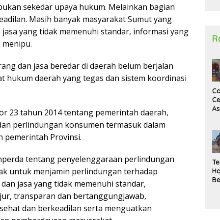
ukan sekedar upaya hukum. Melainkan bagian
2
adilan. Masih banyak masyarakat Sumut yang
jasa yang tidak memenuhi standar, informasi yang
R
g menipu.
g dan jasa beredar di daerah belum berjalan
t hukum daerah yang tegas dan sistem koordinasi
Ca
Ce
A
 23 tahun 2014 tentang pemerintah daerah,
Ma
dan perlindungan konsumen termasuk dalam
U
N
 pemerintah Provinsi.
Un
Sa
perda tentang penyelenggaraan perlindungan
Te
k untuk menjamin perlindungan terhadap
Ha
Be
 dan jasa yang tidak memenuhi standar,
Wa
jur, transparan dan bertanggungjawab,
Si
Te
 sehat dan berkeadilan serta menguatkan
Pi