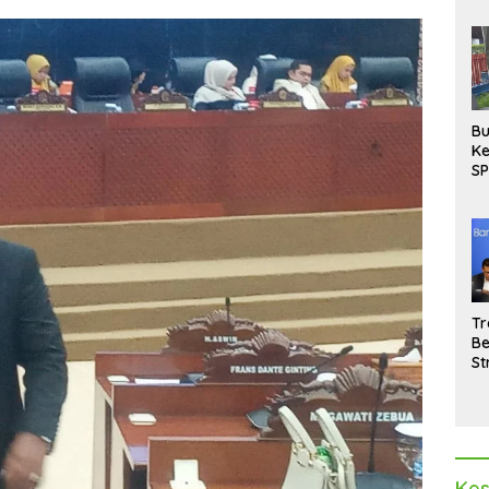
Bu
Ke
SP
Gu
Di
hi
Tr
Be
St
M
La
Pe
Kes