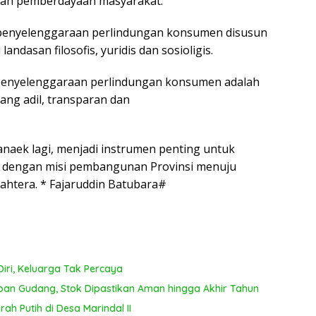
dan pemberdayaan masyarakat.
T
ya
penyelenggaraan perlindungan konsumen disusun
ndasan filosofis, yuridis dan sosioligis.
 penyelenggaraan perlindungan konsumen adalah
ng adil, transparan dan
anaek lagi, menjadi instrumen penting untuk
n dengan misi pembangunan Provinsi menuju
ahtera. * Fajaruddin Batubara#
iri, Keluarga Tak Percaya
pan Gudang, Stok Dipastikan Aman hingga Akhir Tahun
ah Putih di Desa Marindal II