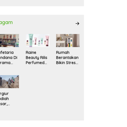
027
agam
fetaria
Raine
Rumah
ndana Di
Beauty Rilis
Berantakan
srama
Perfumed
Bikin Stres?
hasiswi
Body Lotion
Ini Cara
MA,
dengan
Praktis
yaman
Signature
Menatanya
tuk
Scent untuk
Tanpa
ntai
Ritual
Harus
Layering
Renovasi
rgiur
Parfum
diah
sar,
rga Iran
sir Lereng
rjal Cari
lot Jet