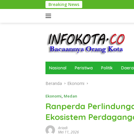
Langsung
Breaking News
ke
konten
Nasional
Peristiwa
Politik
Daera
Beranda
Ekonomi
Ekonomi
,
Medan
Ranperda Perlindung
Ekosistem Perdaganga
Ariadi
Mei 11, 2026