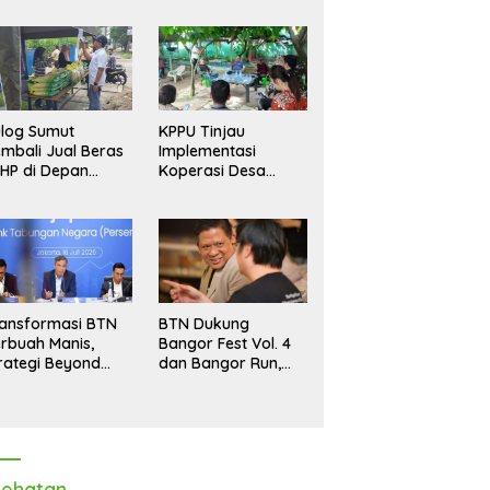
log Sumut
KPPU Tinjau
mbali Jual Beras
Implementasi
HP di Depan
Koperasi Desa
dang, Stok
Merah Putih di Desa
pastikan Aman
Marindal II
ngga Akhir Tahun
ansformasi BTN
BTN Dukung
rbuah Manis,
Bangor Fest Vol. 4
rategi Beyond
dan Bangor Run,
ortgage Dorong
Perluas Ekosistem
ba Melonjak 40,8
Transaksi Digital
rsen
ehatan