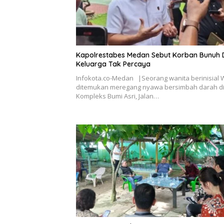
Kapolrestabes Medan Sebut Korban Bunuh Di
Keluarga Tak Percaya
Infokota.co-Medan |Seorang wanita berinisial 
ditemukan meregang nyawa bersimbah darah d
Kompleks Bumi Asri, Jalan…