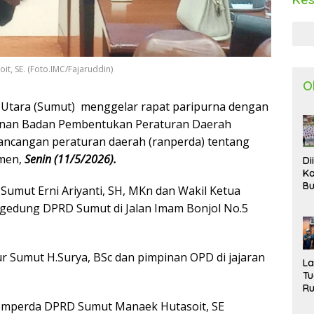
, SE. (Foto.IMC/Fajaruddin)
O
Utara (Sumut) menggelar rapat paripurna dengan
inan Badan Pembentukan Peraturan Daerah
ncangan peraturan daerah (ranperda) tentang
umen,
Senin (11/5/2026).
Di
Ka
Bu
Sumut Erni Ariyanti, SH, MKn dan Wakil Ketua
Ta
 gedung DPRD Sumut di Jalan Imam Bonjol No.5
R
Uj
Ke
S
ur Sumut H.Surya, BSc dan pimpinan OPD di jajaran
W
L
T
R
d
apemperda DPRD Sumut Manaek Hutasoit, SE
P