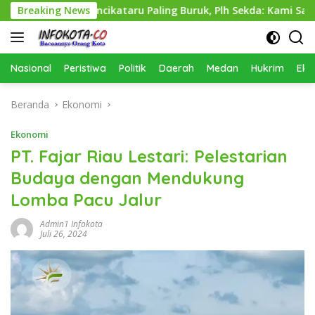
Langsung
as Perkimcikataru Paling Buruk, Plh Sekda: Kami Sarankan Diev
Breaking News
ke
konten
Nasional
Peristiwa
Politik
Daerah
Medan
Hukrim
Eko
Beranda
Ekonomi
Ekonomi
PT. Fajar Riau Lestari: Pelestarian
Budaya dengan Mendukung
Lomba Pacu Jalur
Admin1 Infokota
Juli 26, 2024