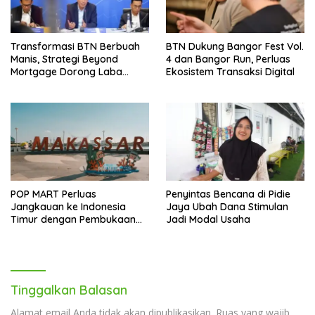
Transformasi BTN Berbuah
BTN Dukung Bangor Fest Vol.
Manis, Strategi Beyond
4 dan Bangor Run, Perluas
Mortgage Dorong Laba
Ekosistem Transaksi Digital
Melonjak 40,8 Persen
POP MART Perluas
Penyintas Bencana di Pidie
Jangkauan ke Indonesia
Jaya Ubah Dana Stimulan
Timur dengan Pembukaan
Jadi Modal Usaha
Gerai Baru di Trans Studio
Mall Makassar
Tinggalkan Balasan
Alamat email Anda tidak akan dipublikasikan.
Ruas yang wajib