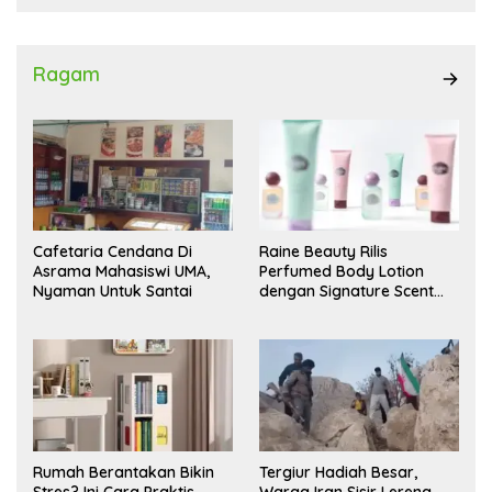
Ragam
Cafetaria Cendana Di
Raine Beauty Rilis
Asrama Mahasiswi UMA,
Perfumed Body Lotion
Nyaman Untuk Santai
dengan Signature Scent
untuk Ritual Layering
Parfum
Rumah Berantakan Bikin
Tergiur Hadiah Besar,