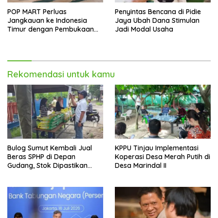
POP MART Perluas
Penyintas Bencana di Pidie
Jangkauan ke Indonesia
Jaya Ubah Dana Stimulan
Timur dengan Pembukaan
Jadi Modal Usaha
Gerai Baru di Trans Studio
Mall Makassar
Rekomendasi untuk kamu
Bulog Sumut Kembali Jual
KPPU Tinjau Implementasi
Beras SPHP di Depan
Koperasi Desa Merah Putih di
Gudang, Stok Dipastikan
Desa Marindal II
Aman hingga Akhir Tahun