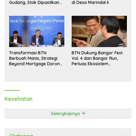
Gudang, Stok Dipastikan
di Desa Marindal II
Aman hingga Akhir Tahun
Transformasi BTN
BTN Dukung Bangor Fest
Berbuah Manis, Strategi
Vol. 4 dan Bangor Run,
Beyond Mortgage Dorong
Perluas Ekosistem
Laba Melonjak 40,8 Persen
Transaksi Digital
Kesehatan
Selengkapnya