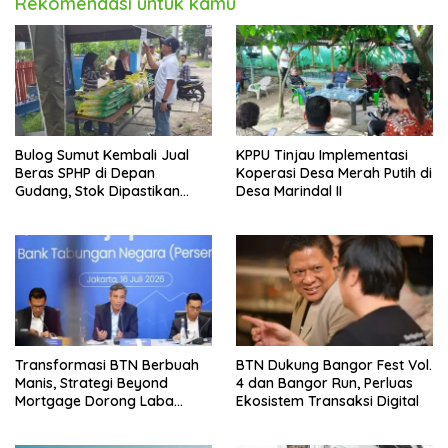
Rekomendasi untuk kamu
Bulog Sumut Kembali Jual
KPPU Tinjau Implementasi
Beras SPHP di Depan
Koperasi Desa Merah Putih di
Gudang, Stok Dipastikan
Desa Marindal II
Aman hingga Akhir Tahun
Transformasi BTN Berbuah
BTN Dukung Bangor Fest Vol.
Manis, Strategi Beyond
4 dan Bangor Run, Perluas
Mortgage Dorong Laba
Ekosistem Transaksi Digital
Melonjak 40,8 Persen