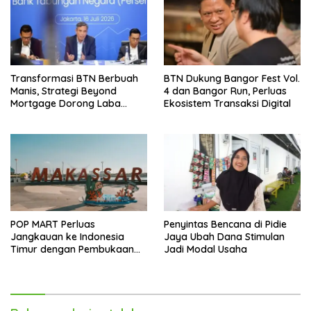
Transformasi BTN Berbuah
BTN Dukung Bangor Fest Vol.
Manis, Strategi Beyond
4 dan Bangor Run, Perluas
Mortgage Dorong Laba
Ekosistem Transaksi Digital
Melonjak 40,8 Persen
POP MART Perluas
Penyintas Bencana di Pidie
Jangkauan ke Indonesia
Jaya Ubah Dana Stimulan
Timur dengan Pembukaan
Jadi Modal Usaha
Gerai Baru di Trans Studio
Mall Makassar