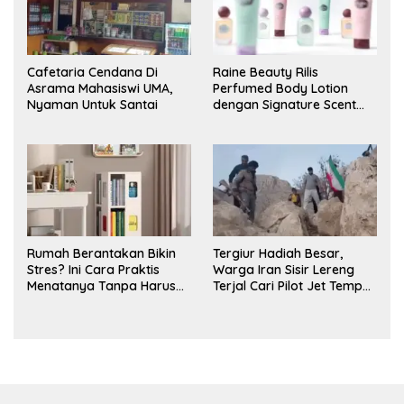
Cafetaria Cendana Di
Raine Beauty Rilis
Asrama Mahasiswi UMA,
Perfumed Body Lotion
Nyaman Untuk Santai
dengan Signature Scent
untuk Ritual Layering
Parfum
Rumah Berantakan Bikin
Tergiur Hadiah Besar,
Stres? Ini Cara Praktis
Warga Iran Sisir Lereng
Menatanya Tanpa Harus
Terjal Cari Pilot Jet Tempur
Renovasi
AS yang Hilang