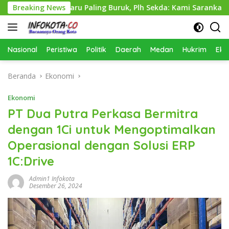
Langsung
mcikataru Paling Buruk, Plh Sekda: Kami Sarankan Dievaluasi
Breaking News
ke
konten
Nasional
Peristiwa
Politik
Daerah
Medan
Hukrim
Eko
Beranda
Ekonomi
Ekonomi
PT Dua Putra Perkasa Bermitra
dengan 1Ci untuk Mengoptimalkan
Operasional dengan Solusi ERP
1C:Drive
Admin1 Infokota
Desember 26, 2024