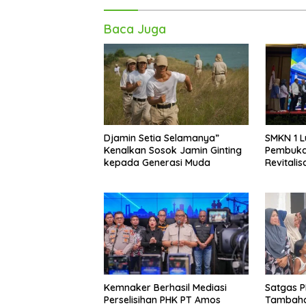
Baca Juga
Djamin Setia Selamanya”
SMKN 1 L
Kenalkan Sosok Jamin Ginting
Pembuka
kepada Generasi Muda
Revitali
Indusri 
Kemnaker Berhasil Mediasi
Satgas P
Perselisihan PHK PT Amos
Tambaha