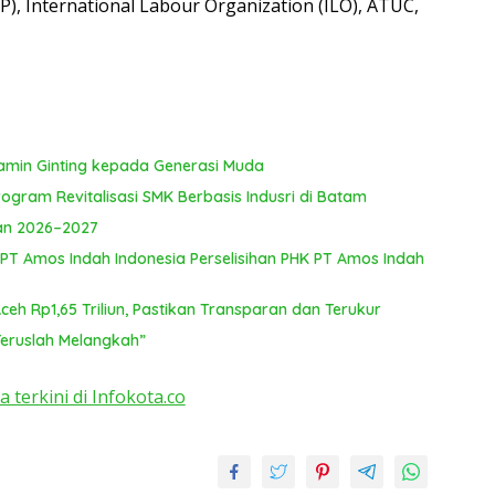
P), International Labour Organization (ILO), ATUC,
amin Ginting kepada Generasi Muda
gram Revitalisasi SMK Berbasis Indusri di Batam
lan 2026–2027
 PT Amos Indah Indonesia Perselisihan PHK PT Amos Indah
h Rp1,65 Triliun, Pastikan Transparan dan Terukur
Teruslah Melangkah”
a terkini di Infokota.co