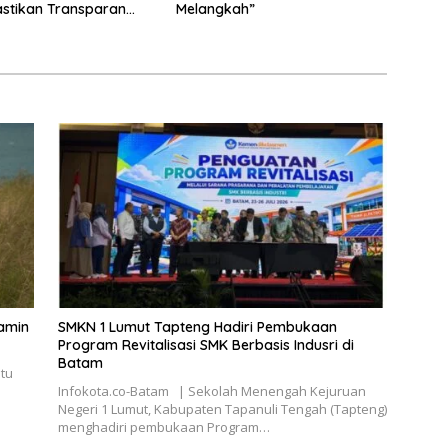
Pastikan Transparan
Melangkah”
kur
amin
SMKN 1 Lumut Tapteng Hadiri Pembukaan
Program Revitalisasi SMK Berbasis Indusri di
Batam
atu
Infokota.co-Batam | Sekolah Menengah Kejuruan
Negeri 1 Lumut, Kabupaten Tapanuli Tengah (Tapteng)
menghadiri pembukaan Program…