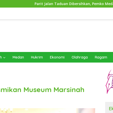
arit Jalan Taduan Dibersihkan, Pemko Medan Siapkan Pemasan
h
Medan
Hukrim
Ekonomi
Olahraga
Ragam
smikan Museum Marsinah
E