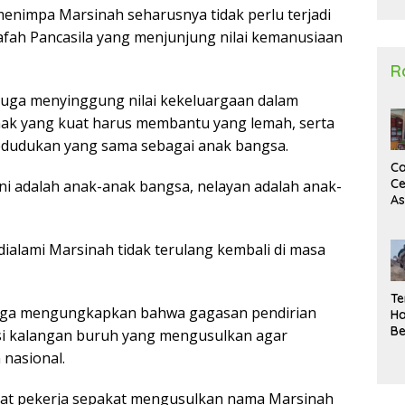
enimpa Marsinah seharusnya tidak perlu terjadi
2
safah Pancasila yang menjunjung nilai kemanusiaan
R
juga menyinggung nilai kekeluargaan dalam
ak yang kuat harus membantu yang lemah, serta
edudukan yang sama sebagai anak bangsa.
Ca
Ce
ni adalah anak-anak bangsa, nelayan adalah anak-
A
Ma
U
dialami Marsinah tidak terulang kembali di masa
N
Un
Sa
Te
juga mengungkapkan bahwa gagasan pendirian
Ha
Be
si kalangan buruh yang mengusulkan agar
Wa
nasional.
Si
Te
Pi
kat pekerja sepakat mengusulkan nama Marsinah