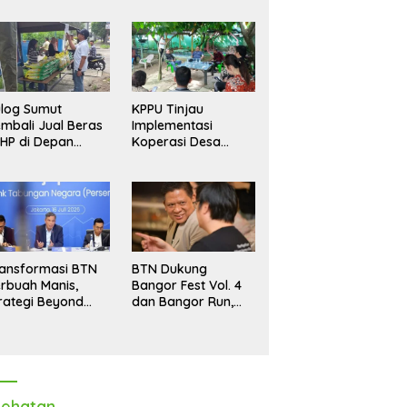
log Sumut
KPPU Tinjau
mbali Jual Beras
Implementasi
HP di Depan
Koperasi Desa
dang, Stok
Merah Putih di Desa
pastikan Aman
Marindal II
ngga Akhir Tahun
ansformasi BTN
BTN Dukung
rbuah Manis,
Bangor Fest Vol. 4
rategi Beyond
dan Bangor Run,
ortgage Dorong
Perluas Ekosistem
ba Melonjak 40,8
Transaksi Digital
rsen
ehatan