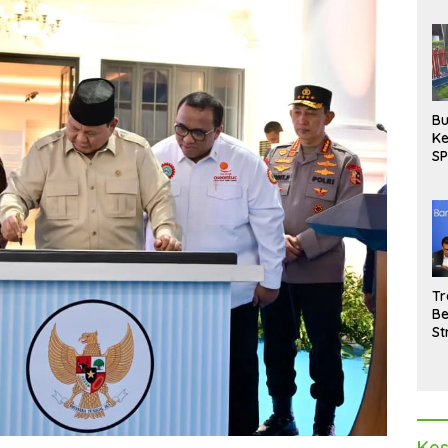
Bu
Ke
SP
Gu
Di
hi
Tr
Be
St
M
La
Pe
Kes