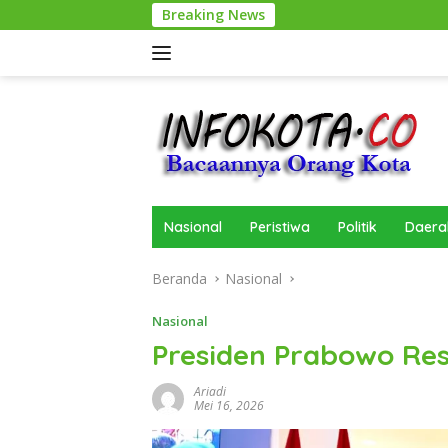
Langsung
Breaking News
P
ke
konten
Nasional
Peristiwa
Politik
Daera
Beranda
Nasional
Nasional
Presiden Prabowo Re
Ariadi
Mei 16, 2026