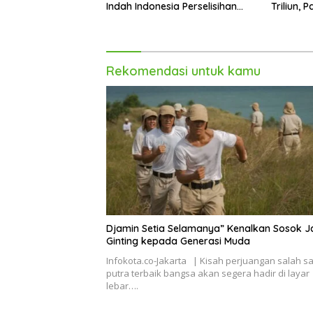
Indah Indonesia Perselisihan
Triliun, 
PHK PT Amos Indah Indonesia
dan Teru
Rekomendasi untuk kamu
Djamin Setia Selamanya” Kenalkan Sosok J
Ginting kepada Generasi Muda
Infokota.co-Jakarta | Kisah perjuangan salah s
putra terbaik bangsa akan segera hadir di layar
lebar….