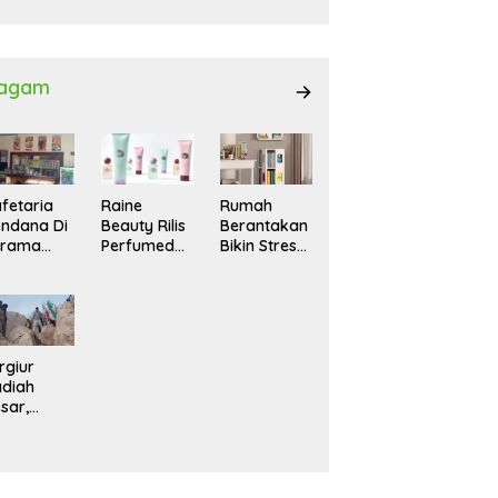
027
agam
fetaria
Raine
Rumah
ndana Di
Beauty Rilis
Berantakan
srama
Perfumed
Bikin Stres?
hasiswi
Body Lotion
Ini Cara
MA,
dengan
Praktis
yaman
Signature
Menatanya
tuk
Scent untuk
Tanpa
ntai
Ritual
Harus
Layering
Renovasi
rgiur
Parfum
diah
sar,
rga Iran
sir Lereng
rjal Cari
lot Jet