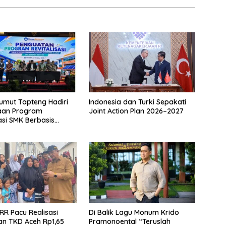
umut Tapteng Hadiri
Indonesia dan Turki Sepakati
an Program
Joint Action Plan 2026–2027
sasi SMK Berbasis
di Batam
RR Pacu Realisasi
Di Balik Lagu Monum Krido
n TKD Aceh Rp1,65
Pramonoental “Teruslah