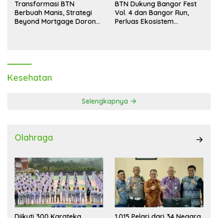
Transformasi BTN
BTN Dukung Bangor Fest
Berbuah Manis, Strategi
Vol. 4 dan Bangor Run,
Beyond Mortgage Dorong
Perluas Ekosistem
Laba Melonjak 40,8 Persen
Transaksi Digital
Kesehatan
Selengkapnya
Olahraga
Diikuti 300 Karateka,
1.015 Pelari dari 34 Negara