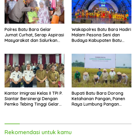
Polres Batu Bara Gelar
Wakapolres Batu Bara Hadiri
Jumat Curhat, Serap Aspirasi
Malam Pesona Seni dan
Masyarakat dan Salurkan
Budaya Kabupaten Batu
Bantuan Sosial
Bara di PRSU 2026
Kantor Imigrasi Kelas II TPI P.
Bupati Batu Bara Dorong
Siantar Bersinergi Dengan
Ketahanan Pangan, Panen
Pemko Tebing Tinggi Gelar
Raya Lumbung Pangan
Sosialisasi Desa Binaan
Baznas jadi Bukti
Imigrasi
Rekomendasi untuk kamu