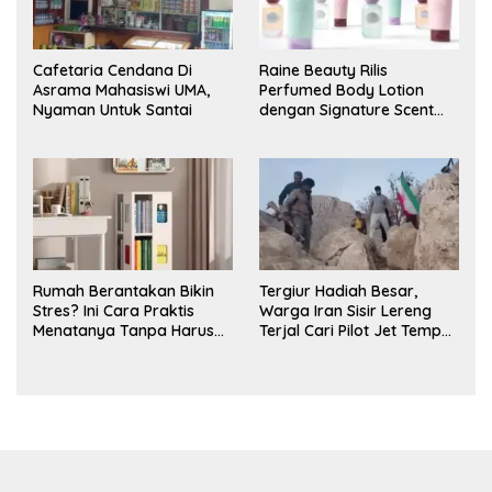
Cafetaria Cendana Di
Raine Beauty Rilis
Asrama Mahasiswi UMA,
Perfumed Body Lotion
Nyaman Untuk Santai
dengan Signature Scent
untuk Ritual Layering
Parfum
Rumah Berantakan Bikin
Tergiur Hadiah Besar,
Stres? Ini Cara Praktis
Warga Iran Sisir Lereng
Menatanya Tanpa Harus
Terjal Cari Pilot Jet Tempur
Renovasi
AS yang Hilang