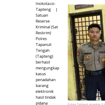
Inokota.co-
Tapteng |
Satuan
Reserse
Kriminal (Sat
Reskrim)
Polres
Tapanuli
Tengah
(Tapteng)
berhasil
mengungkap
kasus
penadahan
barang
elektronik
hasil tindak
pidana
Polres Tapteng amankan 3 p