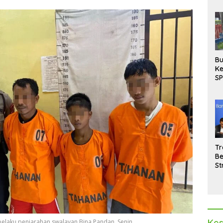
Bu
Ke
SP
Gu
Di
hi
Tr
Be
St
M
La
Pe
Kes
elaku penjarahan swalayan Bina Pandan, Senin