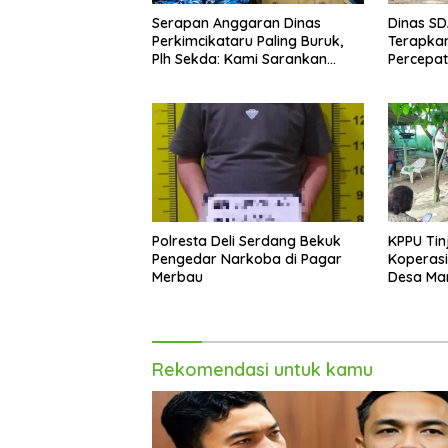
Serapan Anggaran Dinas
Dinas S
Perkimcikataru Paling Buruk,
Terapkan
Plh Sekda: Kami Sarankan
Percepa
Dievaluasi
Infrastr
Kecamat
Polresta Deli Serdang Bekuk
KPPU Tin
Pengedar Narkoba di Pagar
Koperasi
Merbau
Desa Mari
Rekomendasi untuk kamu