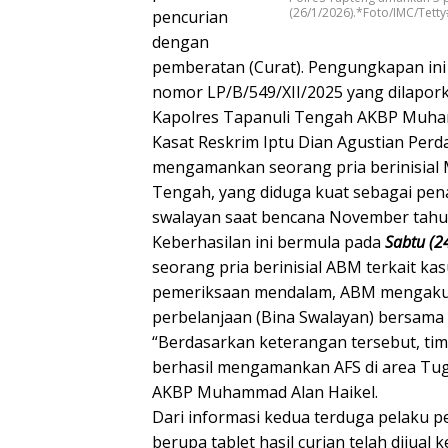
(26/1/2026).*Foto/IMC/Tett
pencurian
dengan
pemberatan (Curat). Pengungkapan ini
nomor LP/B/549/XII/2025 yang dilapor
Kapolres Tapanuli Tengah AKBP Muhammad
Kasat Reskrim Iptu Dian Agustian Perd
mengamankan seorang pria berinisial 
Tengah, yang diduga kuat sebagai pena
swalayan saat bencana November tahu
Keberhasilan ini bermula pada
Sabtu (2
seorang pria berinisial ABM terkait kas
pemeriksaan mendalam, ABM mengaku p
perbelanjaan (Bina Swalayan) bersama 
“Berdasarkan keterangan tersebut, ti
berhasil mengamankan AFS di area Tugu
AKBP Muhammad Alan Haikel.
Dari informasi kedua terduga pelaku p
berupa tablet hasil curian telah dijua