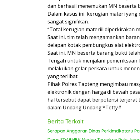
dan berhasil menemukan MN beserta bar
Dalam kasus ini, kerugian materi yang
sangat signifikan.
“Total kerugian materiil diperkirakan m
Saat ini, tim telah mengamankan baran
delapan kotak pembungkus alat elektro
Saat ini, MN beserta barang bukti tel
Tengah untuk menjalani pemeriksaan le
melakukan gelar perkara untuk menen
yang terlibat.
Pihak Polres Tapteng mengimbau masya
elektronik dengan harga di bawah pas
hal tersebut dapat berpotensi terjera
dalam Undang Undang.*Tetty#
Berita Terkait
Serapan Anggaran Dinas Perkimcikataru Pal
Dinas SDABMBK Medan Terapkan Pola Jemput