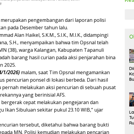
y#
 merupakan pengembangan dari laporan polisi
kan pada Desember tahun lalu.
 Alan Haikel, S.K.M., S.I.K., M.I.K., didampingi
O
ana, S.H., menyampaikan bahwa tim Opsnal telah
MN (38), warga Kalangan, Kabupaten Tapanuli
dah barang hasil curian pada aksi penjarahan bina
n 2025.
Di
4/1/2026)
malam, saat Tim Opsnal mengamankan
Ka
us pencurian ponsel di lokasi berbeda. Dari hasil
Bu
Ta
ernah melakukan aksi pencurian di sebuah pusat
R
rekannya yang berinisial AFS.
Uj
Ke
m bergerak cepat melakukan pengejaran dan
S
 Ikan Sibuluan sekitar pukul 23.10 WIB,” ujar
W
L
T
R
encurian tersebut, diketahui bahwa barang bukti
d
l kepada MN. Polisi kemudian melakukan pencarian
P