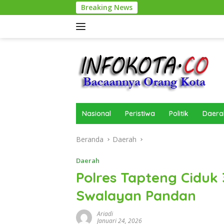
Langsung
Breaking News
ke
konten
Nasional
Peristiwa
Politik
Daera
Beranda
Daerah
Daerah
Polres Tapteng Ciduk 
Swalayan Pandan
Ariadi
Januari 24, 2026