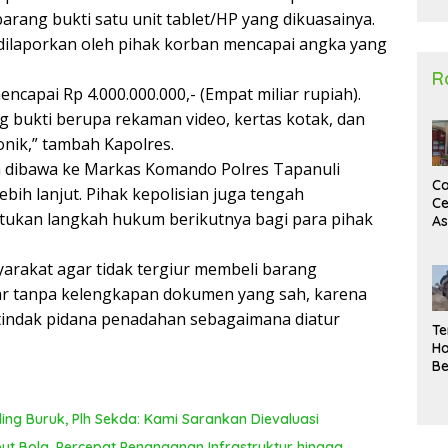
2
ang bukti satu unit tablet/HP yang dikuasainya.
 dilaporkan oleh pihak korban mencapai angka yang
R
encapai Rp 4.000.000.000,- (Empat miliar rupiah).
g bukti berupa rekaman video, kertas kotak, dan
nik,” tambah Kapolres.
ah dibawa ke Markas Komando Polres Tapanuli
Ca
bih lanjut. Pihak kepolisian juga tengah
Ce
tukan langkah hukum berikutnya bagi para pihak
A
Ma
U
rakat agar tidak tergiur membeli barang
N
ar tanpa kelengkapan dokumen yang sah, karena
Un
Sa
t tindak pidana penadahan sebagaimana diatur
Te
Ha
Be
Wa
Si
ing Buruk, Plh Sekda: Kami Sarankan Dievaluasi
Te
Pi
 Bola, Percepat Penanganan Infrastruktur hingga