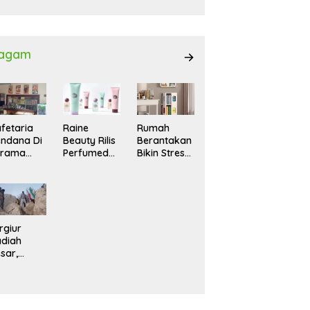
027
agam
fetaria
Raine
Rumah
ndana Di
Beauty Rilis
Berantakan
srama
Perfumed
Bikin Stres?
hasiswi
Body Lotion
Ini Cara
MA,
dengan
Praktis
yaman
Signature
Menatanya
tuk
Scent untuk
Tanpa
ntai
Ritual
Harus
Layering
Renovasi
rgiur
Parfum
diah
sar,
rga Iran
sir Lereng
rjal Cari
lot Jet