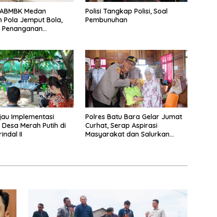
DABMBK Medan
Polisi Tangkap Polisi, Soal
 Pola Jemput Bola,
Pembunuhan
t Penanganan
uktur hingga Tingkat
an
jau Implementasi
Polres Batu Bara Gelar Jumat
 Desa Merah Putih di
Curhat, Serap Aspirasi
ndal II
Masyarakat dan Salurkan
Bantuan Sosial