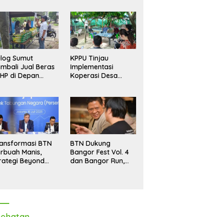
log Sumut
KPPU Tinjau
mbali Jual Beras
Implementasi
HP di Depan
Koperasi Desa
dang, Stok
Merah Putih di Desa
pastikan Aman
Marindal II
ngga Akhir Tahun
ansformasi BTN
BTN Dukung
rbuah Manis,
Bangor Fest Vol. 4
rategi Beyond
dan Bangor Run,
ortgage Dorong
Perluas Ekosistem
ba Melonjak 40,8
Transaksi Digital
rsen
ehatan