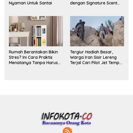
Nyaman Untuk Santai
dengan Signature Scent
untuk Ritual Layering
Parfum
Rumah Berantakan Bikin
Tergiur Hadiah Besar,
Stres? Ini Cara Praktis
Warga Iran Sisir Lereng
Menatanya Tanpa Harus
Terjal Cari Pilot Jet Tempur
Renovasi
AS yang Hilang