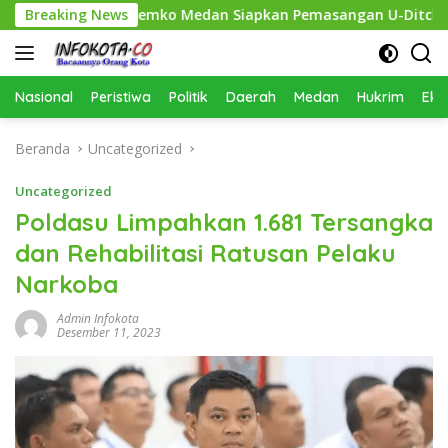
Langsung
bersihkan, Pemko Medan Siapkan Pemasangan U-Ditch pada 2027
Breaking News
ke
konten
Nasional
Peristiwa
Politik
Daerah
Medan
Hukrim
Eko
Beranda
Uncategorized
Uncategorized
Poldasu Limpahkan 1.681 Tersangka
dan Rehabilitasi Ratusan Pelaku
Narkoba
Admin Infokota
Desember 11, 2023