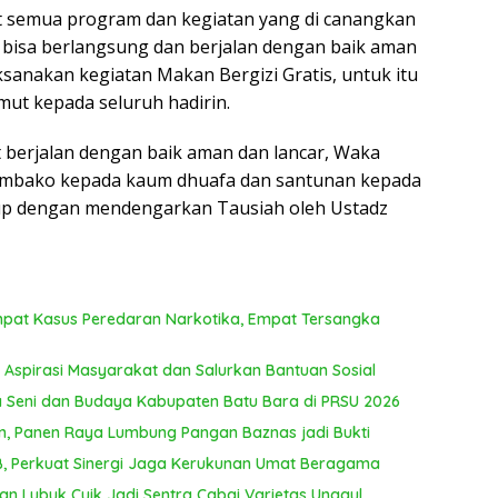
T
t semua program dan kegiatan yang di canangkan
ya
 bisa berlangsung dan berjalan dengan baik aman
aksanakan kegiatan Makan Bergizi Gratis, untuk itu
mut kepada seluruh hadirin.
 berjalan dengan baik aman dan lancar, Waka
embako kepada kaum dhuafa dan santunan kepada
utup dengan mendengarkan Tausiah oleh Ustadz
mpat Kasus Peredaran Narkotika, Empat Tersangka
 Aspirasi Masyarakat dan Salurkan Bantuan Sosial
 Seni dan Budaya Kabupaten Batu Bara di PRSU 2026
, Panen Raya Lumbung Pangan Baznas jadi Bukti
UB, Perkuat Sinergi Jaga Kerukunan Umat Beragama
n Lubuk Cuik Jadi Sentra Cabai Varietas Unggul