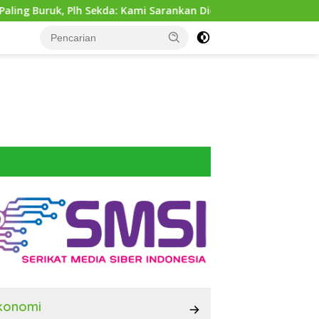
Sekda: Kami Sarankan Dievaluasi
Dinas SDABMBK Medan 
konomi