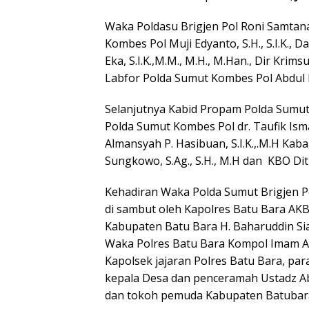
Waka Poldasu Brigjen Pol Roni Samtana,
Kombes Pol Muji Edyanto, S.H., S.I.K.,
Eka, S.I.K.,M.M., M.H., M.Han., Dir Krim
Labfor Polda Sumut Kombes Pol Abdul 
Selanjutnya Kabid Propam Polda Sumut 
Polda Sumut Kombes Pol dr. Taufik Ism
Almansyah P. Hasibuan, S.I.K.,.M.H Ka
Sungkowo, S.Ag., S.H., M.H dan KBO Dit
Kehadiran Waka Polda Sumut Brigjen P
di sambut oleh Kapolres Batu Bara AKBP 
Kabupaten Batu Bara H. Baharuddin Sia
Waka Polres Batu Bara Kompol Imam Alri
Kapolsek jajaran Polres Batu Bara, pa
kepala Desa dan penceramah Ustadz Ab
dan tokoh pemuda Kabupaten Batubar