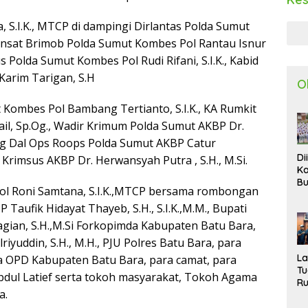
 S.I.K., MTCP di dampingi Dirlantas Polda Sumut
 Dansat Brimob Polda Sumut Kombes Pol Rantau Isnur
sus Polda Sumut Kombes Pol Rudi Rifani, S.I.K., Kabid
Karim Tarigan, S.H
O
Kombes Pol Bambang Tertianto, S.I.K., KA Rumkit
ail, Sp.Og., Wadir Krimum Polda Sumut AKBP Dr.
bag Dal Ops Roops Polda Sumut AKBP Catur
Di
 Krimsus AKBP Dr. Herwansyah Putra , S.H., M.Si.
Ka
Bu
ol Roni Samtana, S.I.K.,MTCP bersama rombongan
Ta
R
Taufik Hidayat Thayeb, S.H., S.I.K.,M.M., Bupati
Uj
gian, S.H.,M.Si Forkopimda Kabupaten Batu Bara,
Ke
yuddin, S.H., M.H., PJU Polres Batu Bara, para
S
W
L
ra OPD Kabupaten Batu Bara, para camat, para
T
dul Latief serta tokoh masyarakat, Tokoh Agama
R
a.
d
P