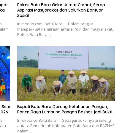
mpat
Polres Batu Bara Gelar Jumat Curhat, Serap
gka
Aspirasi Masyarakat dan Salurkan Bantuan
Sosial
s
Inimedan.com -Batu Bara | Dalam rangka
dalam
memperkuat kemitraan antara Polri dan masyarakat,
Polres Batu Bara…
 Seni
Bupati Batu Bara Dorong Ketahanan Pangan,
2026
Panen Raya Lumbung Pangan Baznas jadi Bukti
ra
Infokota.co-Batu Bara | Sebagai bukti nyata sinergi
Batu
antara Pemerintah Kabupaten Batu Bara dan BAZNAS
dalam…