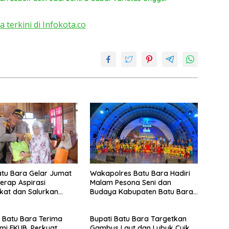
a terkini di Infokota.co
atu Bara Gelar Jumat
Wakapolres Batu Bara Hadiri
Serap Aspirasi
Malam Pesona Seni dan
kat dan Salurkan
Budaya Kabupaten Batu Bara
Sosial
di PRSU 2026
 Batu Bara Terima
Bupati Batu Bara Targetkan
hmi FKUB, Perkuat
Gambus Laut dan Lubuk Cuik