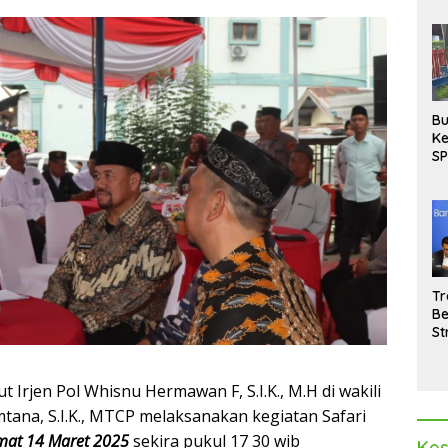
Bu
Ke
SP
Gu
Di
hi
Tr
Be
St
M
La
Pe
 Irjen Pol Whisnu Hermawan F, S.I.K., M.H di wakili
tana, S.I.K., MTCP melaksanakan kegiatan Safari
mat 14 Maret 2025
sekira pukul 17 30 wib
Kes