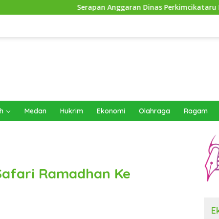
Serapan Anggaran Dinas Perkimcikataru Paling Buruk, Plh 
h
Medan
Hukrim
Ekonomi
Olahraga
Ragam
Safari Ramadhan Ke
E