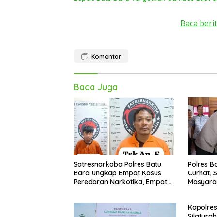
Baca berit
Komentar
Baca Juga
Satresnarkoba Polres Batu
Polres B
Bara Ungkap Empat Kasus
Curhat, 
Peredaran Narkotika, Empat
Masyara
Tersangka Diamankan
Bantuan 
Kapolres
Silatura