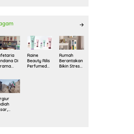
027
agam
fetaria
Raine
Rumah
ndana Di
Beauty Rilis
Berantakan
srama
Perfumed
Bikin Stres?
hasiswi
Body Lotion
Ini Cara
MA,
dengan
Praktis
yaman
Signature
Menatanya
tuk
Scent untuk
Tanpa
ntai
Ritual
Harus
Layering
Renovasi
rgiur
Parfum
diah
sar,
rga Iran
sir Lereng
rjal Cari
lot Jet