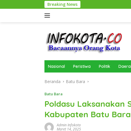
Langsung
Breaking News
ke
konten
Nasional
Peristiwa
Politik
Daera
Beranda
Batu Bara
Batu Bara
Poldasu Laksanakan 
Kabupaten Batu Bara
Admin Infokota
Maret 14, 2025