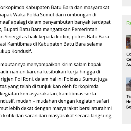
2
 Forkopimda Kabupaten Batu Bara dan masyarakat
bapak Waka Polda Sumut dan rombongan di
aaf apalagi dalam penyambutan banyak terdapat
R
, Bupati Batu Bara mengatakan Pemerintah
 Sinergitas baik kepada kodim, polres Batu Bara
uasi Kamtibmas di Kabupaten Batu Bara selama
ukup Kondusif.
Ca
Ce
ambutannya menyampaikan kirim salam bapak
A
Ma
adir namun karena kesibukan kerja hingga di
U
rigjen Pol Roni, dalam hal ini Poldasu Sumut juga
N
Un
tas yang telah di tunjuk kan oleh forkopimda
Sa
kegiatan kemasyarakatan, kamtibmas serta
Te
ondusif, mudah – mudahan dengan kegiatan safari
Ha
Be
mut lebih dekat dengan masyarakat bersilaturahmi
Wa
kritik dan saran dari masyarakat secara langsung,
Si
Te
Pi