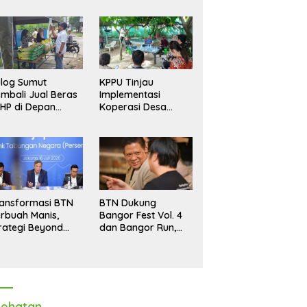
log Sumut
KPPU Tinjau
mbali Jual Beras
Implementasi
HP di Depan
Koperasi Desa
dang, Stok
Merah Putih di Desa
pastikan Aman
Marindal II
ngga Akhir Tahun
ansformasi BTN
BTN Dukung
rbuah Manis,
Bangor Fest Vol. 4
rategi Beyond
dan Bangor Run,
ortgage Dorong
Perluas Ekosistem
ba Melonjak 40,8
Transaksi Digital
rsen
ehatan