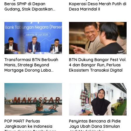
Beras SPHP di Depan
Koperasi Desa Merah Putih di
Gudang, Stok Dipastikan
Desa Marindal II
Aman hingga Akhir Tahun
Transformasi BTN Berbuah
BTN Dukung Bangor Fest Vol.
Manis, Strategi Beyond
4 dan Bangor Run, Perluas
Mortgage Dorong Laba
Ekosistem Transaksi Digital
Melonjak 40,8 Persen
POP MART Perluas
Penyintas Bencana di Pidie
Jangkauan ke Indonesia
Jaya Ubah Dana Stimulan