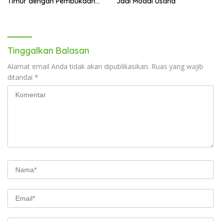
Timur dengan Pembukaan
Jadi Modal Usaha
Gerai Baru di Trans Studio
Mall Makassar
Tinggalkan Balasan
Alamat email Anda tidak akan dipublikasikan.
Ruas yang wajib
ditandai
*