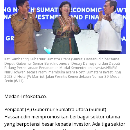
Ket.Gambar :Pj Gubernur Sumatra Utara (Sumut) Hassanudin bersama
Deputi Gubernur Senior Bank Indonesia Destry Damayanti dan Deputi
Bidang Perencanaan Penanaman Modal Kementerian Investasi/BKPM
Nurul Ichwan secara resmi membuka acara North Sumatera Invest (NSI)
2023 di Hotel JW Marriot, Jalan Perintis Kemerdekaan Nomor 39, Medan,
Senin (6/11).
Medan-Infokota.co.
Penjabat (Pj) Gubernur Sumatra Utara (Sumut)
Hassanudin mempromosikan berbagai sektor utama
yang berpotensi besar kepada investor. Ada tiga sektor