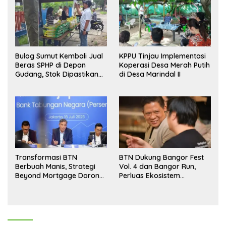
Bulog Sumut Kembali Jual
KPPU Tinjau Implementasi
Beras SPHP di Depan
Koperasi Desa Merah Putih
Gudang, Stok Dipastikan
di Desa Marindal II
Aman hingga Akhir Tahun
Transformasi BTN
BTN Dukung Bangor Fest
Berbuah Manis, Strategi
Vol. 4 dan Bangor Run,
Beyond Mortgage Dorong
Perluas Ekosistem
Laba Melonjak 40,8 Persen
Transaksi Digital