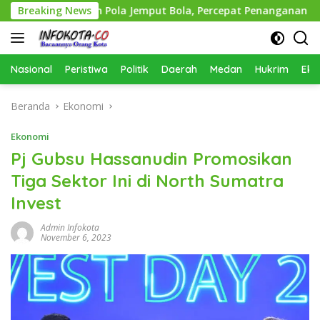
Langsung
erapkan Pola Jemput Bola, Percepat Penanganan Infrastrukt
Breaking News
ke
konten
Nasional
Peristiwa
Politik
Daerah
Medan
Hukrim
Eko
Beranda
Ekonomi
Ekonomi
Pj Gubsu Hassanudin Promosikan
Tiga Sektor Ini di North Sumatra
Invest
Admin Infokota
November 6, 2023