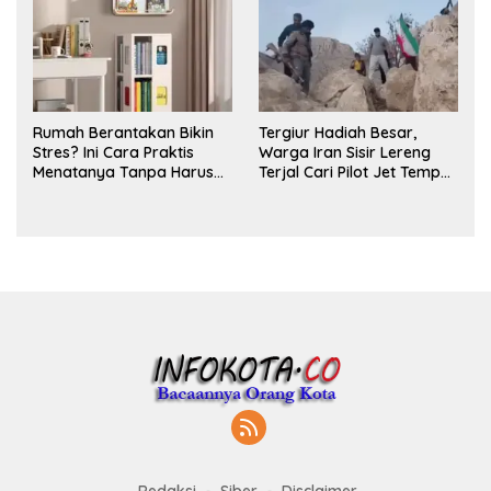
Rumah Berantakan Bikin
Tergiur Hadiah Besar,
Stres? Ini Cara Praktis
Warga Iran Sisir Lereng
Menatanya Tanpa Harus
Terjal Cari Pilot Jet Tempur
Renovasi
AS yang Hilang
Redaksi
Siber
Disclaimer