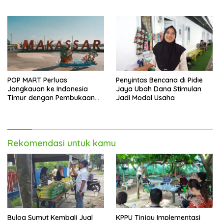
Melonjak 40,8 Persen
POP MART Perluas
Penyintas Bencana di Pidie
Jangkauan ke Indonesia
Jaya Ubah Dana Stimulan
Timur dengan Pembukaan
Jadi Modal Usaha
Gerai Baru di Trans Studio
Mall Makassar
Rekomendasi untuk kamu
Bulog Sumut Kembali Jual
KPPU Tinjau Implementasi