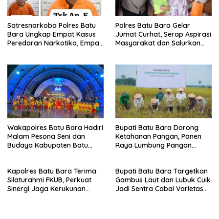
Satresnarkoba Polres Batu
Polres Batu Bara Gelar
Bara Ungkap Empat Kasus
Jumat Curhat, Serap Aspirasi
Peredaran Narkotika, Empat
Masyarakat dan Salurkan
Tersangka Diamankan
Bantuan Sosial
Wakapolres Batu Bara Hadiri
Bupati Batu Bara Dorong
Malam Pesona Seni dan
Ketahanan Pangan, Panen
Budaya Kabupaten Batu
Raya Lumbung Pangan
Bara di PRSU 2026
Baznas jadi Bukti
Kapolres Batu Bara Terima
Bupati Batu Bara Targetkan
Silaturahmi FKUB, Perkuat
Gambus Laut dan Lubuk Cuik
Sinergi Jaga Kerukunan
Jadi Sentra Cabai Varietas
Umat Beragama
Unggul