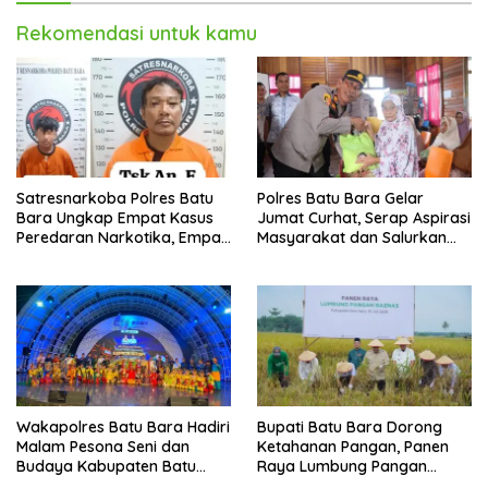
Rekomendasi untuk kamu
Satresnarkoba Polres Batu
Polres Batu Bara Gelar
Bara Ungkap Empat Kasus
Jumat Curhat, Serap Aspirasi
Peredaran Narkotika, Empat
Masyarakat dan Salurkan
Tersangka Diamankan
Bantuan Sosial
Wakapolres Batu Bara Hadiri
Bupati Batu Bara Dorong
Malam Pesona Seni dan
Ketahanan Pangan, Panen
Budaya Kabupaten Batu
Raya Lumbung Pangan
Bara di PRSU 2026
Baznas jadi Bukti