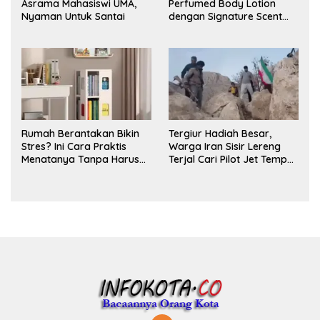
Asrama Mahasiswi UMA,
Perfumed Body Lotion
Nyaman Untuk Santai
dengan Signature Scent
untuk Ritual Layering
Parfum
Rumah Berantakan Bikin
Tergiur Hadiah Besar,
Stres? Ini Cara Praktis
Warga Iran Sisir Lereng
Menatanya Tanpa Harus
Terjal Cari Pilot Jet Tempur
Renovasi
AS yang Hilang