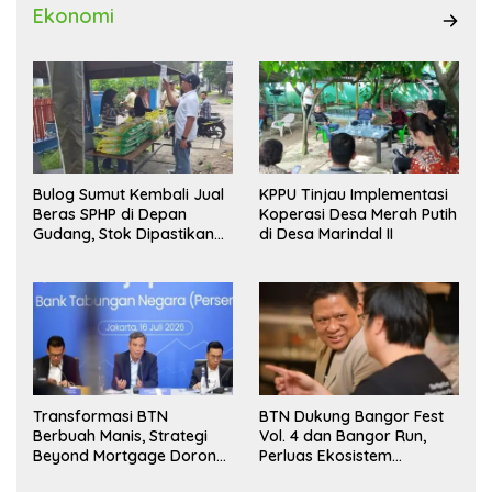
Ekonomi
Bulog Sumut Kembali Jual
KPPU Tinjau Implementasi
Beras SPHP di Depan
Koperasi Desa Merah Putih
Gudang, Stok Dipastikan
di Desa Marindal II
Aman hingga Akhir Tahun
Transformasi BTN
BTN Dukung Bangor Fest
Berbuah Manis, Strategi
Vol. 4 dan Bangor Run,
Beyond Mortgage Dorong
Perluas Ekosistem
Laba Melonjak 40,8 Persen
Transaksi Digital