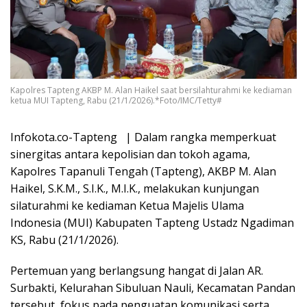
Kapolres Tapteng AKBP M. Alan Haikel saat bersilahturahmi ke kediaman
ketua MUI Tapteng, Rabu (21/1/2026).*Foto/IMC/Tetty#
Infokota.co-Tapteng | Dalam rangka memperkuat
sinergitas antara kepolisian dan tokoh agama,
Kapolres Tapanuli Tengah (Tapteng), AKBP M. Alan
Haikel, S.K.M., S.I.K., M.I.K., melakukan kunjungan
silaturahmi ke kediaman Ketua Majelis Ulama
Indonesia (MUI) Kabupaten Tapteng Ustadz Ngadiman
KS, Rabu (21/1/2026).
Pertemuan yang berlangsung hangat di Jalan AR.
Surbakti, Kelurahan Sibuluan Nauli, Kecamatan Pandan
tersebut, fokus pada penguatan komunikasi serta