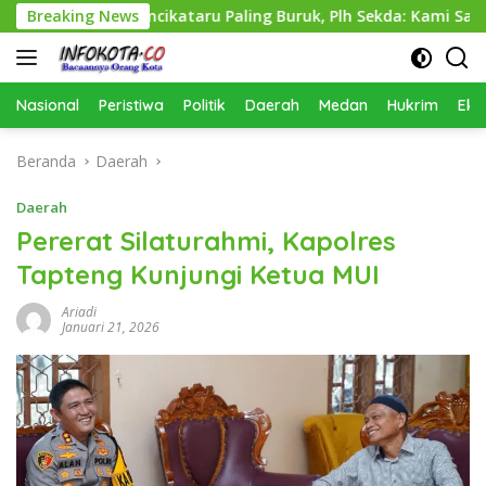
Langsung
as Perkimcikataru Paling Buruk, Plh Sekda: Kami Sarankan Diev
Breaking News
ke
konten
Nasional
Peristiwa
Politik
Daerah
Medan
Hukrim
Eko
Beranda
Daerah
Daerah
Pererat Silaturahmi, Kapolres
Tapteng Kunjungi Ketua MUI
Ariadi
Januari 21, 2026