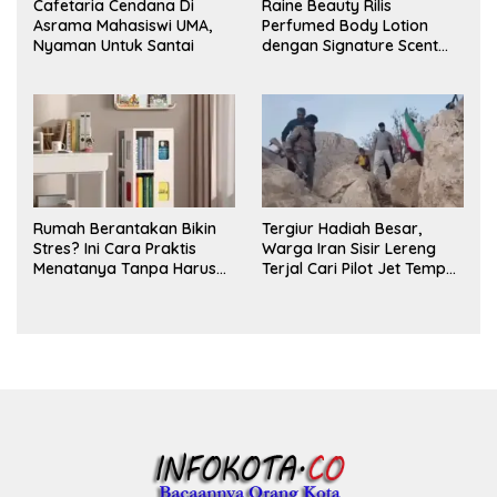
Cafetaria Cendana Di
Raine Beauty Rilis
Asrama Mahasiswi UMA,
Perfumed Body Lotion
Nyaman Untuk Santai
dengan Signature Scent
untuk Ritual Layering
Parfum
Rumah Berantakan Bikin
Tergiur Hadiah Besar,
Stres? Ini Cara Praktis
Warga Iran Sisir Lereng
Menatanya Tanpa Harus
Terjal Cari Pilot Jet Tempur
Renovasi
AS yang Hilang