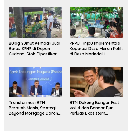
Bulog Sumut Kembali Jual
KPPU Tinjau Implementasi
Beras SPHP di Depan
Koperasi Desa Merah Putih
Gudang, Stok Dipastikan
di Desa Marindal II
Aman hingga Akhir Tahun
Transformasi BTN
BTN Dukung Bangor Fest
Berbuah Manis, Strategi
Vol. 4 dan Bangor Run,
Beyond Mortgage Dorong
Perluas Ekosistem
Laba Melonjak 40,8 Persen
Transaksi Digital