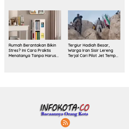
untuk Ritual Layering
Parfum
Rumah Berantakan Bikin
Tergiur Hadiah Besar,
Stres? Ini Cara Praktis
Warga Iran Sisir Lereng
Menatanya Tanpa Harus
Terjal Cari Pilot Jet Tempur
Renovasi
AS yang Hilang