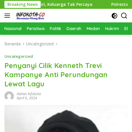
Langsung
uh Diri, Keluarga Tak Percaya
Breaking News
Polresta Deli Serdang 
ke
konten
Nasional
Peristiwa
Politik
Daerah
Medan
Hukrim
Eko
Beranda
Uncategorized
Uncategorized
Penyanyi Cilik Kenneth Trevi
Kampanye Anti Perundungan
Lewat Lagu
Admin Infokota
April 6, 2024