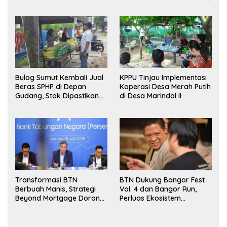
Bulog Sumut Kembali Jual
KPPU Tinjau Implementasi
Beras SPHP di Depan
Koperasi Desa Merah Putih
Gudang, Stok Dipastikan
di Desa Marindal II
Aman hingga Akhir Tahun
Transformasi BTN
BTN Dukung Bangor Fest
Berbuah Manis, Strategi
Vol. 4 dan Bangor Run,
Beyond Mortgage Dorong
Perluas Ekosistem
Laba Melonjak 40,8 Persen
Transaksi Digital