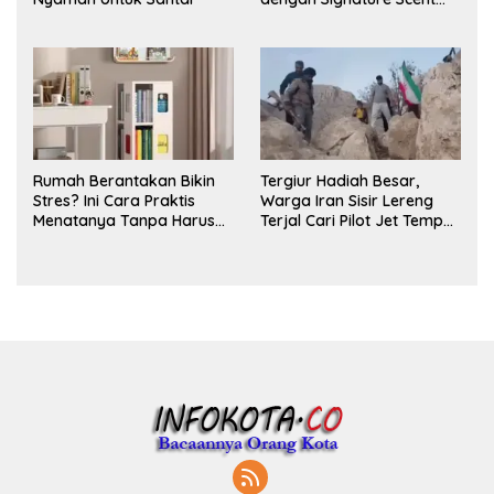
untuk Ritual Layering
Parfum
Rumah Berantakan Bikin
Tergiur Hadiah Besar,
Stres? Ini Cara Praktis
Warga Iran Sisir Lereng
Menatanya Tanpa Harus
Terjal Cari Pilot Jet Tempur
Renovasi
AS yang Hilang