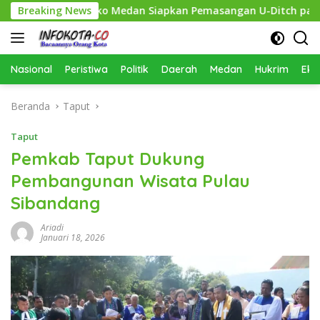
Langsung
ihkan, Pemko Medan Siapkan Pemasangan U-Ditch pada 2027
Breaking News
ke
konten
Nasional
Peristiwa
Politik
Daerah
Medan
Hukrim
Eko
Beranda
Taput
Taput
Pemkab Taput Dukung
Pembangunan Wisata Pulau
Sibandang
Ariadi
Januari 18, 2026