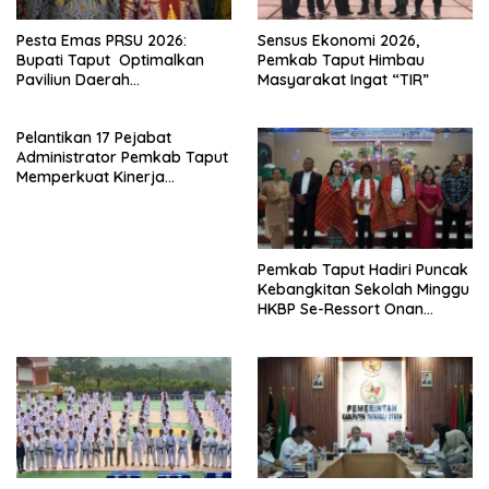
Pesta Emas PRSU 2026:
Sensus Ekonomi 2026,
Bupati Taput Optimalkan
Pemkab Taput Himbau
Paviliun Daerah
Masyarakat Ingat “TIR”
Mendongkrak Ekonomi
Rakyat
Pelantikan 17 Pejabat
Administrator Pemkab Taput
Memperkuat Kinerja
Perangkat Daerah
Pemkab Taput Hadiri Puncak
Kebangkitan Sekolah Minggu
HKBP Se-Ressort Onan
Hasang