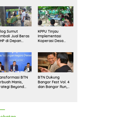
log Sumut
KPPU Tinjau
mbali Jual Beras
Implementasi
HP di Depan
Koperasi Desa
dang, Stok
Merah Putih di Desa
pastikan Aman
Marindal II
ngga Akhir Tahun
ansformasi BTN
BTN Dukung
rbuah Manis,
Bangor Fest Vol. 4
rategi Beyond
dan Bangor Run,
ortgage Dorong
Perluas Ekosistem
ba Melonjak 40,8
Transaksi Digital
rsen
ehatan