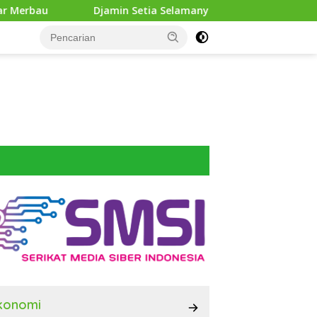
in Setia Selamanya” Kenalkan Sosok Jamin Ginting kepada Ge
konomi