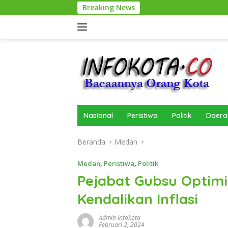
Langsung
Breaking News
Polresta Deli
ke
konten
Nasional
Peristiwa
Politik
Daera
Beranda
Medan
Medan
,
Peristiwa
,
Politik
Pejabat Gubsu Optimis 
Kendalikan Inflasi
Admin Infokota
Februari 2, 2024