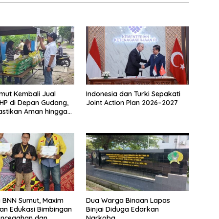
mut Kembali Jual
Indonesia dan Turki Sepakati
HP di Depan Gudang,
Joint Action Plan 2026–2027
astikan Aman hingga
hun
 BNN Sumut, Maxim
Dua Warga Binaan Lapas
an Edukasi Bimbingan
Binjai Diduga Edarkan
encegahan dan
Narkoba