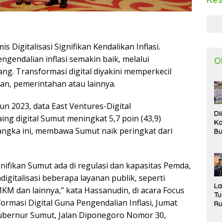
Digitalisasi Signifikan Kendalikan Inflasi.
gendalian inflasi semakin baik, melalui
O
ang. Transformasi digital diyakini memperkecil
n, pemerintahan atau lainnya.
un 2023, data East Ventures-Digital
Di
ing digital Sumut meningkat 5,7 poin (43,9)
Ka
 angka ini, membawa Sumut naik peringkat dari
Bu
Ta
R
Uj
gnifikan Sumut ada di regulasi dan kapasitas Pemda,
Ke
S
digitalisasi beberapa layanan publik, seperti
W
L
M dan lainnya,” kata Hassanudin, di acara Focus
T
ormasi Digital Guna Pengendalian Inflasi, Jumat
R
d
r Gubernur Sumut, Jalan Diponegoro Nomor 30,
P