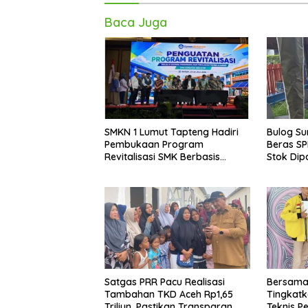
Baca Juga
SMKN 1 Lumut Tapteng Hadiri
Bulog Su
Pembukaan Program
Beras SP
Revitalisasi SMK Berbasis
Stok Dip
Indusri di Batam
Akhir Ta
Satgas PRR Pacu Realisasi
Bersama
Tambahan TKD Aceh Rp1,65
Tingkatk
Triliun, Pastikan Transparan
Teknis P