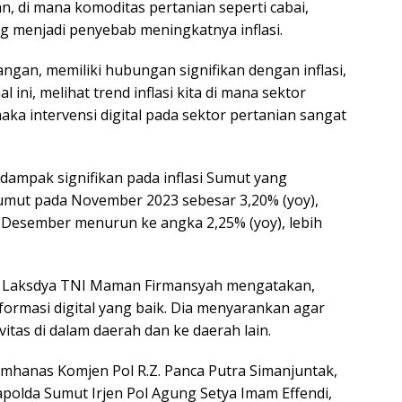
ian, di mana komoditas pertanian seperti cabai,
T
ya
g menjadi penyebab meningkatnya inflasi.
uangan, memiliki hubungan signifikan dengan inflasi,
 ini, melihat trend inflasi kita di mana sektor
maka intervensi digital pada sektor pertanian sangat
ampak signifikan pada inflasi Sumut yang
i Sumut pada November 2023 sebesar 3,20% (yoy),
 di Desember menurun ke angka 2,25% (yoy), lebih
s Laksdya TNI Maman Firmansyah mengatakan,
ormasi digital yang baik. Dia menyarankan agar
as di dalam daerah dan ke daerah lain.
emhanas Komjen Pol R.Z. Panca Putra Simanjuntak,
polda Sumut Irjen Pol Agung Setya Imam Effendi,