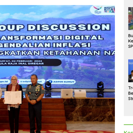
Bu
Ke
SP
Gu
Di
hi
Tr
Be
St
M
La
Pe
Kes