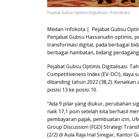
Pejabat Gubsu Optimis Digitalisasi. (Foto/ik/ari)
Medan-Infokota | Pejabat Gubsu Optimis 
Penjabat Gubsu Hassanudin optimis, pen
transformasi digital, pada berbagai bid
berbagai hambatan, bidang perdaganga
Pejabat Gubsu Optimis Digitalisasi. Tah
Competitiveness Index (EV-DCI), daya sa
dibanding tahun 2022 (38,2). Kenaikan
posisi 13 ke posisi 10.
“Ada 9 pilar yang diukur, perubahan si
naik 17,1 poin setelah kita berhasil men
pembayaran pajak, pembuatan izin, UMK
Group Discussion (FGD) Strategi Transf
(2/2) di Aula Raja Inal Siregar, Kanto