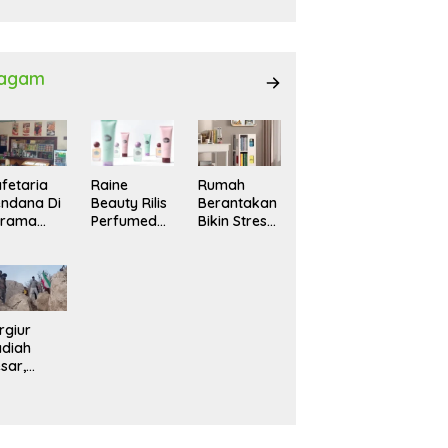
027
agam
fetaria
Raine
Rumah
ndana Di
Beauty Rilis
Berantakan
srama
Perfumed
Bikin Stres?
hasiswi
Body Lotion
Ini Cara
MA,
dengan
Praktis
yaman
Signature
Menatanya
tuk
Scent untuk
Tanpa
ntai
Ritual
Harus
Layering
Renovasi
rgiur
Parfum
diah
sar,
rga Iran
sir Lereng
rjal Cari
lot Jet