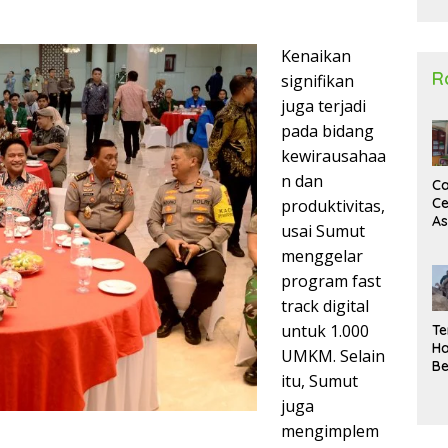
2
Kenaikan
R
signifikan
juga terjadi
pada bidang
kewirausahaa
n dan
Ca
Ce
produktivitas,
A
usai Sumut
Ma
menggelar
U
N
program fast
Un
track digital
Sa
untuk 1.000
Te
Ha
UMKM. Selain
Be
itu, Sumut
Wa
Si
juga
Te
mengimplem
Pi