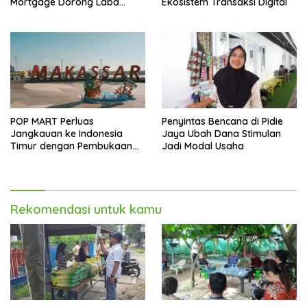
Mortgage Dorong Laba
Ekosistem Transaksi Digital
Melonjak 40,8 Persen
POP MART Perluas
Penyintas Bencana di Pidie
Jangkauan ke Indonesia
Jaya Ubah Dana Stimulan
Timur dengan Pembukaan
Jadi Modal Usaha
Gerai Baru di Trans Studio
Mall Makassar
Rekomendasi untuk kamu