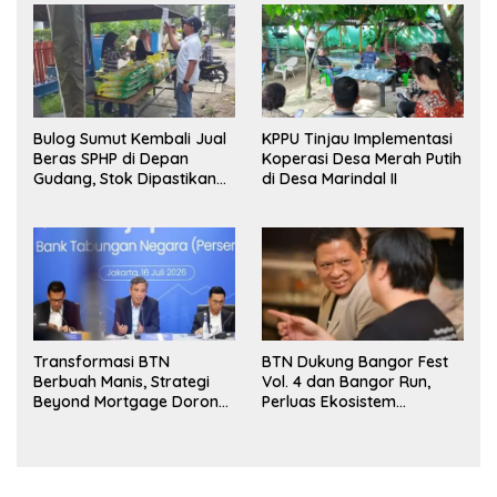
Bulog Sumut Kembali Jual
KPPU Tinjau Implementasi
Beras SPHP di Depan
Koperasi Desa Merah Putih
Gudang, Stok Dipastikan
di Desa Marindal II
Aman hingga Akhir Tahun
Transformasi BTN
BTN Dukung Bangor Fest
Berbuah Manis, Strategi
Vol. 4 dan Bangor Run,
Beyond Mortgage Dorong
Perluas Ekosistem
Laba Melonjak 40,8 Persen
Transaksi Digital