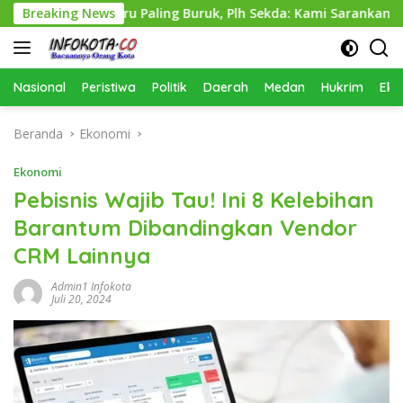
Langsung
ikataru Paling Buruk, Plh Sekda: Kami Sarankan Dievaluasi
Breaking News
ke
konten
Nasional
Peristiwa
Politik
Daerah
Medan
Hukrim
Eko
Beranda
Ekonomi
Ekonomi
Pebisnis Wajib Tau! Ini 8 Kelebihan
Barantum Dibandingkan Vendor
CRM Lainnya
Admin1 Infokota
Juli 20, 2024