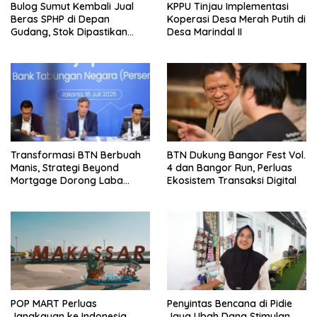
Bulog Sumut Kembali Jual
KPPU Tinjau Implementasi
Beras SPHP di Depan
Koperasi Desa Merah Putih di
Gudang, Stok Dipastikan
Desa Marindal II
Aman hingga Akhir Tahun
Transformasi BTN Berbuah
BTN Dukung Bangor Fest Vol.
Manis, Strategi Beyond
4 dan Bangor Run, Perluas
Mortgage Dorong Laba
Ekosistem Transaksi Digital
Melonjak 40,8 Persen
POP MART Perluas
Penyintas Bencana di Pidie
Jangkauan ke Indonesia
Jaya Ubah Dana Stimulan