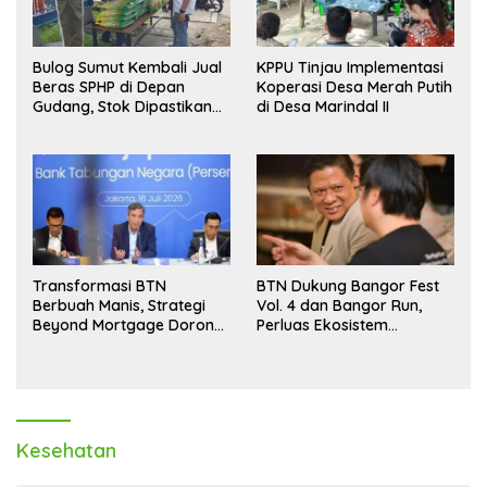
Bulog Sumut Kembali Jual
KPPU Tinjau Implementasi
Beras SPHP di Depan
Koperasi Desa Merah Putih
Gudang, Stok Dipastikan
di Desa Marindal II
Aman hingga Akhir Tahun
Transformasi BTN
BTN Dukung Bangor Fest
Berbuah Manis, Strategi
Vol. 4 dan Bangor Run,
Beyond Mortgage Dorong
Perluas Ekosistem
Laba Melonjak 40,8 Persen
Transaksi Digital
Kesehatan