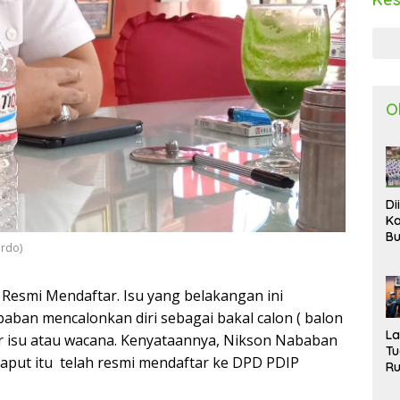
O
Di
Ka
Bu
ardo)
Ta
R
Uj
esmi Mendaftar. Isu yang belakangan ini
Ke
ban mencalonkan diri sebagai bakal calon ( balon
S
W
L
ar isu atau wacana. Kenyataannya, Nikson Nababan
T
aput itu telah resmi mendaftar ke DPD PDIP
R
d
P