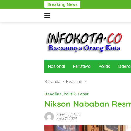
Langsung
Breaking News
ke
konten
Nasional
Peristiwa
Politik
Daera
Beranda
Headline
Headline
,
Politik
,
Taput
Nikson Nababan Resm
Admin Infokota
April 7, 2024