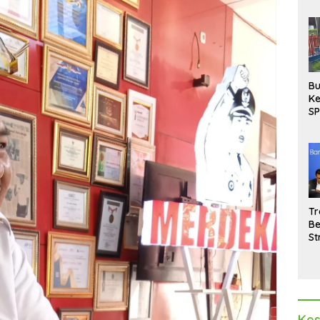
Bu
Ke
SP
Gu
Di
hi
Tr
Be
St
M
La
Pe
Kes