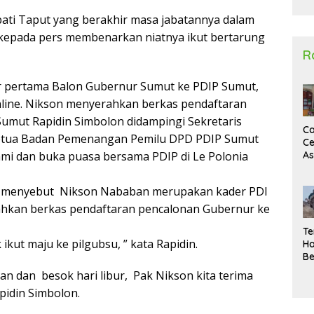
2
ati Taput yang berakhir masa jabatannya dalam
kepada pers membenarkan niatnya ikut bertarung
R
 pertama Balon Gubernur Sumut ke PDIP Sumut,
 online. Nikson menyerahkan berkas pendaftaran
Sumut Rapidin Simbolon didampingi Sekretaris
Ca
 Ketua Badan Pemenangan Pemilu DPD PDIP Sumut
Ce
A
hmi dan buka puasa bersama PDIP di Le Polonia
Ma
U
on menyebut Nikson Nababan merupakan kader PDI
N
Un
ahkan berkas pendaftaran pencalonan Gubernur ke
Sa
Te
ikut maju ke pilgubsu, ” kata Rapidin.
Ha
Be
Wa
n dan besok hari libur, Pak Nikson kita terima
Si
pidin Simbolon.
Te
Pi