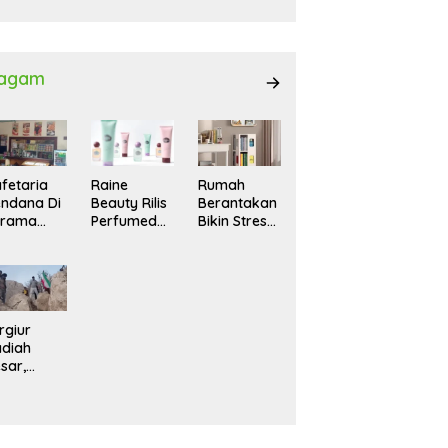
027
agam
fetaria
Raine
Rumah
ndana Di
Beauty Rilis
Berantakan
srama
Perfumed
Bikin Stres?
hasiswi
Body Lotion
Ini Cara
MA,
dengan
Praktis
yaman
Signature
Menatanya
tuk
Scent untuk
Tanpa
ntai
Ritual
Harus
Layering
Renovasi
rgiur
Parfum
diah
sar,
rga Iran
sir Lereng
rjal Cari
lot Jet