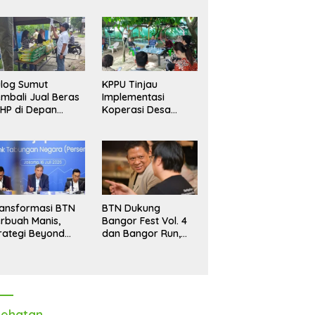
log Sumut
KPPU Tinjau
mbali Jual Beras
Implementasi
HP di Depan
Koperasi Desa
dang, Stok
Merah Putih di Desa
pastikan Aman
Marindal II
ngga Akhir Tahun
ansformasi BTN
BTN Dukung
rbuah Manis,
Bangor Fest Vol. 4
rategi Beyond
dan Bangor Run,
ortgage Dorong
Perluas Ekosistem
ba Melonjak 40,8
Transaksi Digital
rsen
ehatan