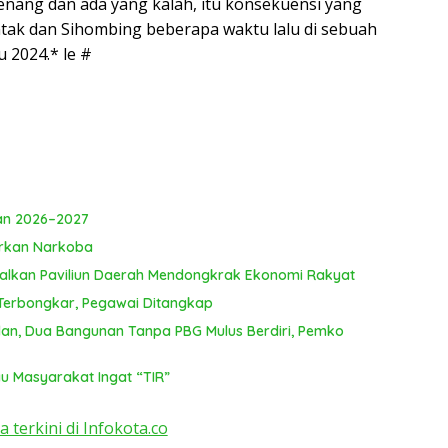
menang dan ada yang kalah, itu konsekuensi yang
ntak dan Sihombing beberapa waktu lalu di sebuah
u 2024.* le #
lan 2026–2027
arkan Narkoba
alkan Paviliun Daerah Mendongkrak Ekonomi Rakyat
 Terbongkar, Pegawai Ditangkap
n, Dua Bangunan Tanpa PBG Mulus Berdiri, Pemko
 Masyarakat Ingat “TIR”
a terkini di Infokota.co