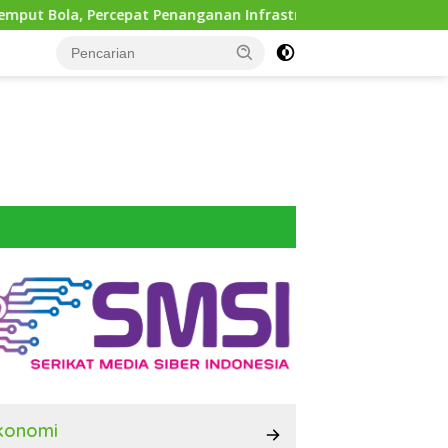
 Penanganan Infrastruktur hingga Tingkat Kecamatan
konomi