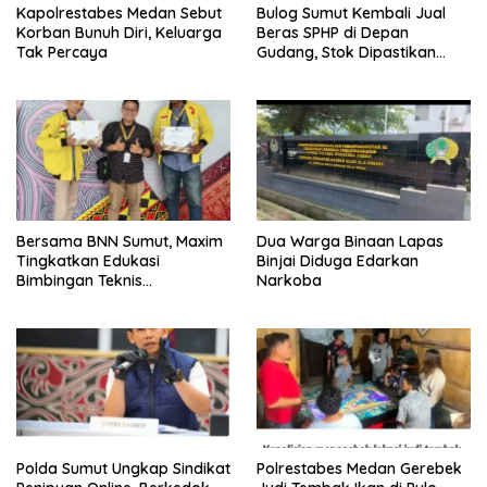
Kapolrestabes Medan Sebut
Bulog Sumut Kembali Jual
Korban Bunuh Diri, Keluarga
Beras SPHP di Depan
Tak Percaya
Gudang, Stok Dipastikan
Aman hingga Akhir Tahun
Bersama BNN Sumut, Maxim
Dua Warga Binaan Lapas
Tingkatkan Edukasi
Binjai Diduga Edarkan
Bimbingan Teknis
Narkoba
Pencegahan dan
Pemberantasan Narkotika
Polda Sumut Ungkap Sindikat
Polrestabes Medan Gerebek