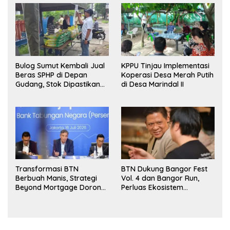
Bulog Sumut Kembali Jual
KPPU Tinjau Implementasi
Beras SPHP di Depan
Koperasi Desa Merah Putih
Gudang, Stok Dipastikan
di Desa Marindal II
Aman hingga Akhir Tahun
Transformasi BTN
BTN Dukung Bangor Fest
Berbuah Manis, Strategi
Vol. 4 dan Bangor Run,
Beyond Mortgage Dorong
Perluas Ekosistem
Laba Melonjak 40,8 Persen
Transaksi Digital