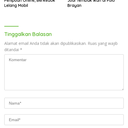
Penipuan Online, Berkedok
Judi Tembak Ikan di Pulo
Lelang Mobil
Brayan
Tinggalkan Balasan
Alamat email Anda tidak akan dipublikasikan.
Ruas yang wajib
ditandai
*