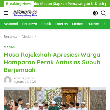
Langsung
sihkan, Pemko Medan Siapkan Pemasangan U-Ditch pada 2027
Breaking News
ke
konten
Nasional
Peristiwa
Politik
Daerah
Medan
Hukrim
Eko
Beranda
Medan
Medan
Musa Rajekshah Apresiasi Warga
Hamparan Perak Antusias Subuh
Berjemaah
Admin Infokota
Agustus 19, 2023