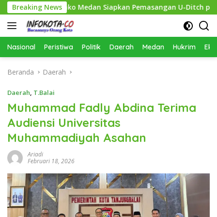
Langsung
ihkan, Pemko Medan Siapkan Pemasangan U-Ditch pada 2027
Breaking News
ke
konten
Nasional
Peristiwa
Politik
Daerah
Medan
Hukrim
Eko
Beranda
Daerah
Daerah
,
T.Balai
Muhammad Fadly Abdina Terima
Audiensi Universitas
Muhammadiyah Asahan
Ariadi
Februari 18, 2026