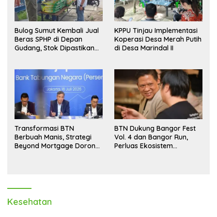
Bulog Sumut Kembali Jual
KPPU Tinjau Implementasi
Beras SPHP di Depan
Koperasi Desa Merah Putih
Gudang, Stok Dipastikan
di Desa Marindal II
Aman hingga Akhir Tahun
Transformasi BTN
BTN Dukung Bangor Fest
Berbuah Manis, Strategi
Vol. 4 dan Bangor Run,
Beyond Mortgage Dorong
Perluas Ekosistem
Laba Melonjak 40,8 Persen
Transaksi Digital
Kesehatan