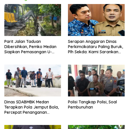
Parit Jalan Taduan
Serapan Anggaran Dinas
Dibersihkan, Pemko Medan
Perkimcikataru Paling Buruk,
Siapkan Pemasangan U-
Plh Sekda: Kami Sarankan
Ditch pada 2027
Dievaluasi
Dinas SDABMBK Medan
Polisi Tangkap Polisi, Soal
Terapkan Pola Jemput Bola,
Pembunuhan
Percepat Penanganan
Infrastruktur hingga Tingkat
Kecamatan