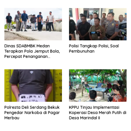
Ditch pada 2027
Dievaluasi
Dinas SDABMBK Medan
Polisi Tangkap Polisi, Soal
Terapkan Pola Jemput Bola,
Pembunuhan
Percepat Penanganan
Infrastruktur hingga Tingkat
Kecamatan
Polresta Deli Serdang Bekuk
KPPU Tinjau Implementasi
Pengedar Narkoba di Pagar
Koperasi Desa Merah Putih di
Merbau
Desa Marindal II