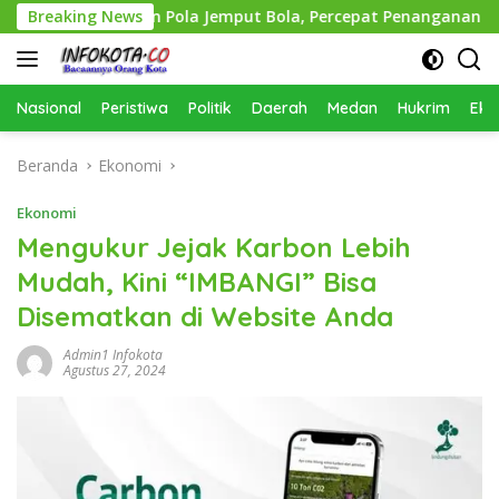
Langsung
Terapkan Pola Jemput Bola, Percepat Penanganan Infrastrukt
Breaking News
ke
konten
Nasional
Peristiwa
Politik
Daerah
Medan
Hukrim
Eko
Beranda
Ekonomi
Ekonomi
Mengukur Jejak Karbon Lebih
Mudah, Kini “IMBANGI” Bisa
Disematkan di Website Anda
Admin1 Infokota
Agustus 27, 2024