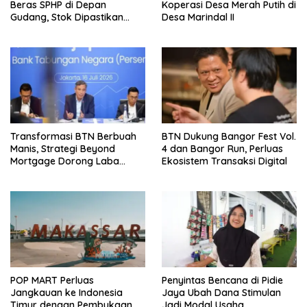
Beras SPHP di Depan
Koperasi Desa Merah Putih di
Gudang, Stok Dipastikan
Desa Marindal II
Aman hingga Akhir Tahun
Transformasi BTN Berbuah
BTN Dukung Bangor Fest Vol.
Manis, Strategi Beyond
4 dan Bangor Run, Perluas
Mortgage Dorong Laba
Ekosistem Transaksi Digital
Melonjak 40,8 Persen
POP MART Perluas
Penyintas Bencana di Pidie
Jangkauan ke Indonesia
Jaya Ubah Dana Stimulan
Timur dengan Pembukaan
Jadi Modal Usaha