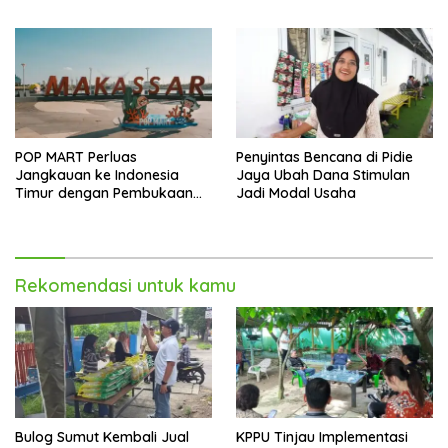
Melonjak 40,8 Persen
POP MART Perluas
Penyintas Bencana di Pidie
Jangkauan ke Indonesia
Jaya Ubah Dana Stimulan
Timur dengan Pembukaan
Jadi Modal Usaha
Gerai Baru di Trans Studio
Mall Makassar
Rekomendasi untuk kamu
Bulog Sumut Kembali Jual
KPPU Tinjau Implementasi