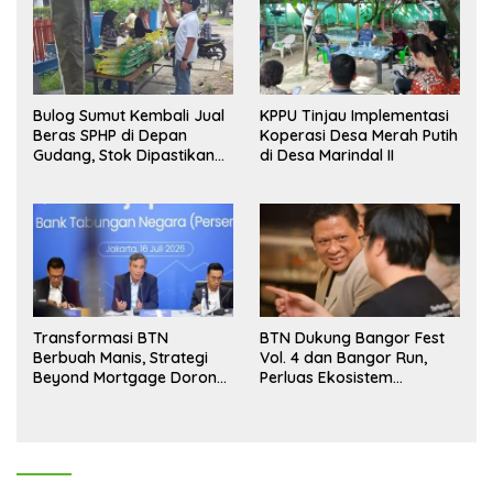
Bulog Sumut Kembali Jual
KPPU Tinjau Implementasi
Beras SPHP di Depan
Koperasi Desa Merah Putih
Gudang, Stok Dipastikan
di Desa Marindal II
Aman hingga Akhir Tahun
Transformasi BTN
BTN Dukung Bangor Fest
Berbuah Manis, Strategi
Vol. 4 dan Bangor Run,
Beyond Mortgage Dorong
Perluas Ekosistem
Laba Melonjak 40,8 Persen
Transaksi Digital