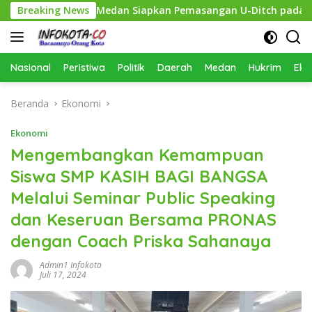
Langsung
n, Pemko Medan Siapkan Pemasangan U-Ditch pada 2027
Breaking News
ke
konten
Nasional
Peristiwa
Politik
Daerah
Medan
Hukrim
Eko
Beranda
Ekonomi
Ekonomi
Mengembangkan Kemampuan
Siswa SMP KASIH BAGI BANGSA
Melalui Seminar Public Speaking
dan Keseruan Bersama PRONAS
dengan Coach Priska Sahanaya
Admin1 Infokota
Juli 17, 2024