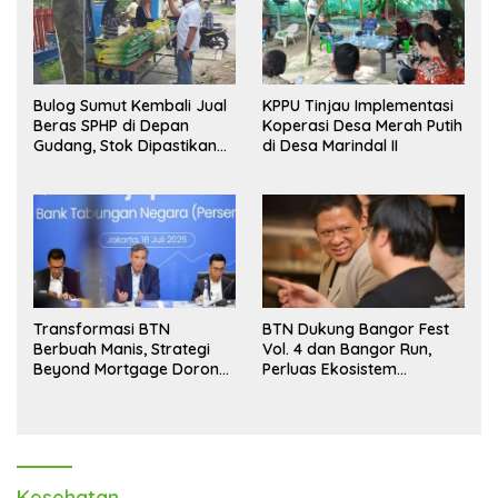
Bulog Sumut Kembali Jual
KPPU Tinjau Implementasi
Beras SPHP di Depan
Koperasi Desa Merah Putih
Gudang, Stok Dipastikan
di Desa Marindal II
Aman hingga Akhir Tahun
Transformasi BTN
BTN Dukung Bangor Fest
Berbuah Manis, Strategi
Vol. 4 dan Bangor Run,
Beyond Mortgage Dorong
Perluas Ekosistem
Laba Melonjak 40,8 Persen
Transaksi Digital
Kesehatan