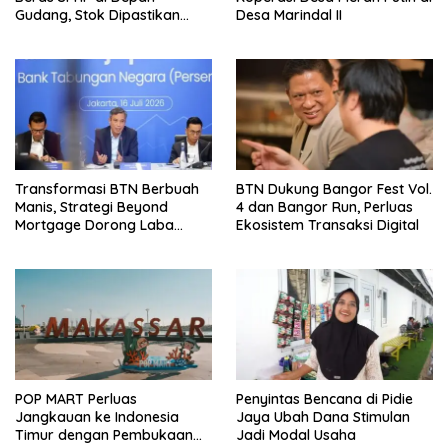
Gudang, Stok Dipastikan
Desa Marindal II
Aman hingga Akhir Tahun
Transformasi BTN Berbuah
BTN Dukung Bangor Fest Vol.
Manis, Strategi Beyond
4 dan Bangor Run, Perluas
Mortgage Dorong Laba
Ekosistem Transaksi Digital
Melonjak 40,8 Persen
POP MART Perluas
Penyintas Bencana di Pidie
Jangkauan ke Indonesia
Jaya Ubah Dana Stimulan
Timur dengan Pembukaan
Jadi Modal Usaha