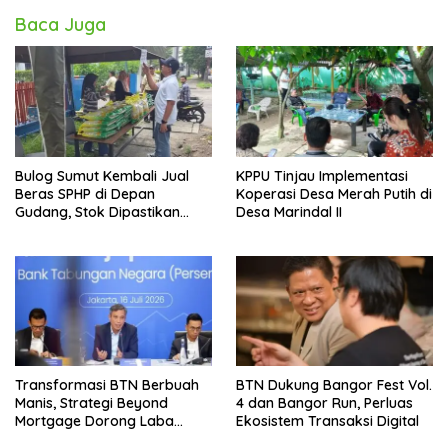
Baca Juga
Bulog Sumut Kembali Jual
KPPU Tinjau Implementasi
Beras SPHP di Depan
Koperasi Desa Merah Putih di
Gudang, Stok Dipastikan
Desa Marindal II
Aman hingga Akhir Tahun
Transformasi BTN Berbuah
BTN Dukung Bangor Fest Vol.
Manis, Strategi Beyond
4 dan Bangor Run, Perluas
Mortgage Dorong Laba
Ekosistem Transaksi Digital
Melonjak 40,8 Persen