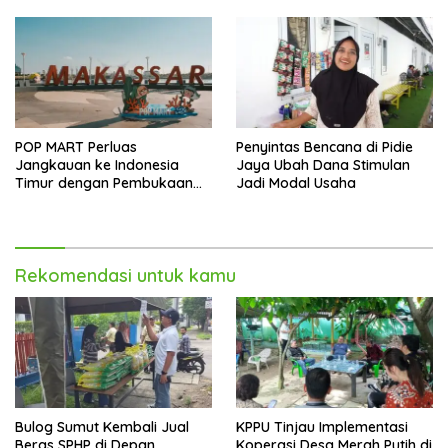
POP MART Perluas
Penyintas Bencana di Pidie
Jangkauan ke Indonesia
Jaya Ubah Dana Stimulan
Timur dengan Pembukaan
Jadi Modal Usaha
Gerai Baru di Trans Studio
Mall Makassar
Rekomendasi untuk kamu
Bulog Sumut Kembali Jual
KPPU Tinjau Implementasi
Beras SPHP di Depan
Koperasi Desa Merah Putih di