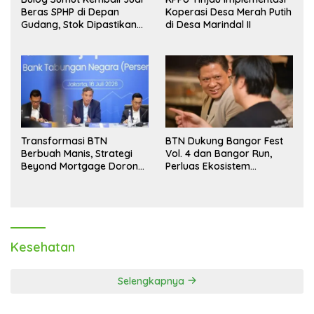
Beras SPHP di Depan
Koperasi Desa Merah Putih
Gudang, Stok Dipastikan
di Desa Marindal II
Aman hingga Akhir Tahun
Transformasi BTN
BTN Dukung Bangor Fest
Berbuah Manis, Strategi
Vol. 4 dan Bangor Run,
Beyond Mortgage Dorong
Perluas Ekosistem
Laba Melonjak 40,8 Persen
Transaksi Digital
Kesehatan
Selengkapnya