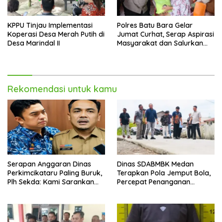
KPPU Tinjau Implementasi
Polres Batu Bara Gelar
Koperasi Desa Merah Putih di
Jumat Curhat, Serap Aspirasi
Desa Marindal II
Masyarakat dan Salurkan
Bantuan Sosial
Rekomendasi untuk kamu
Serapan Anggaran Dinas
Dinas SDABMBK Medan
Perkimcikataru Paling Buruk,
Terapkan Pola Jemput Bola,
Plh Sekda: Kami Sarankan
Percepat Penanganan
Dievaluasi
Infrastruktur hingga Tingkat
Kecamatan