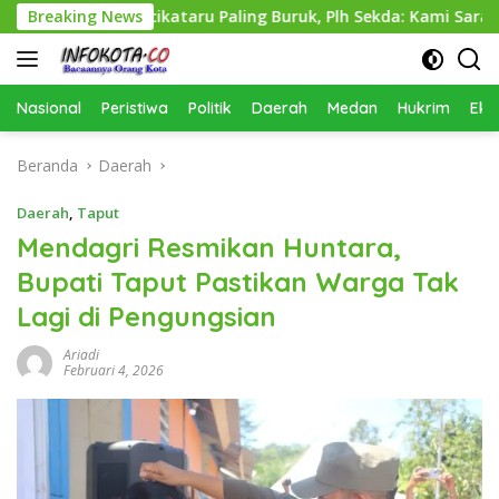
Langsung
Perkimcikataru Paling Buruk, Plh Sekda: Kami Sarankan Dievalu
Breaking News
ke
konten
Nasional
Peristiwa
Politik
Daerah
Medan
Hukrim
Eko
Beranda
Daerah
Daerah
,
Taput
Mendagri Resmikan Huntara,
Bupati Taput Pastikan Warga Tak
Lagi di Pengungsian
Ariadi
Februari 4, 2026