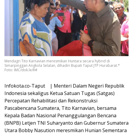
Mendagri Tito Karnavian meresmikan Huntara secara hybrid di
Simarpinggan Angkola Selatan, dihadiri Bupati Taput JTP Hurabarat.*
Foto: IMC/dok.le/R#
Infokota.co-Taput | ‎Menteri Dalam Negeri Republik
Indonesia sekaligus Ketua Satuan Tugas (Satgas)
Percepatan Rehabilitasi dan Rekonstruksi
Pascabencana Sumatera, Tito Karnavian, bersama
Kepala Badan Nasional Penanggulangan Bencana
(BNPB) Letjen TNI Suharyanto dan Gubernur Sumatera
Utara Bobby Nasution meresmikan Hunian Sementara