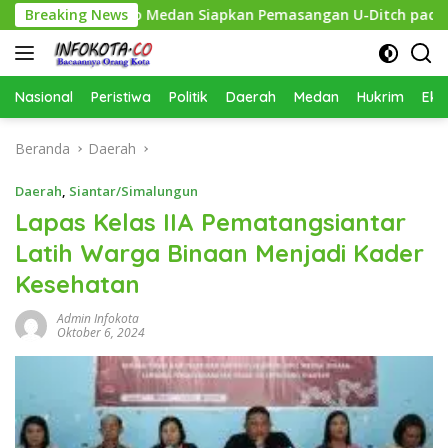
Langsung
kan, Pemko Medan Siapkan Pemasangan U-Ditch pada 2027
Breaking News
ke
konten
Nasional
Peristiwa
Politik
Daerah
Medan
Hukrim
Eko
Beranda
Daerah
Daerah
,
Siantar/Simalungun
Lapas Kelas IIA Pematangsiantar
Latih Warga Binaan Menjadi Kader
Kesehatan
Admin Infokota
Oktober 6, 2024