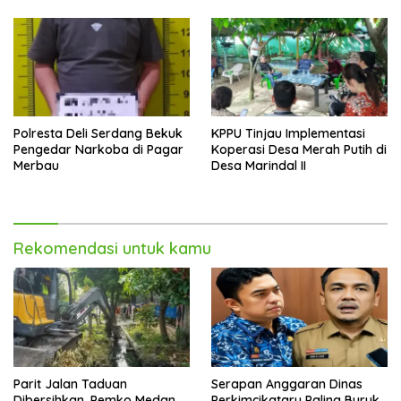
Kecamatan
Polresta Deli Serdang Bekuk
KPPU Tinjau Implementasi
Pengedar Narkoba di Pagar
Koperasi Desa Merah Putih di
Merbau
Desa Marindal II
Rekomendasi untuk kamu
Parit Jalan Taduan
Serapan Anggaran Dinas
Dibersihkan, Pemko Medan
Perkimcikataru Paling Buruk,