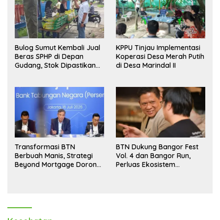
Bulog Sumut Kembali Jual
KPPU Tinjau Implementasi
Beras SPHP di Depan
Koperasi Desa Merah Putih
Gudang, Stok Dipastikan
di Desa Marindal II
Aman hingga Akhir Tahun
Transformasi BTN
BTN Dukung Bangor Fest
Berbuah Manis, Strategi
Vol. 4 dan Bangor Run,
Beyond Mortgage Dorong
Perluas Ekosistem
Laba Melonjak 40,8 Persen
Transaksi Digital