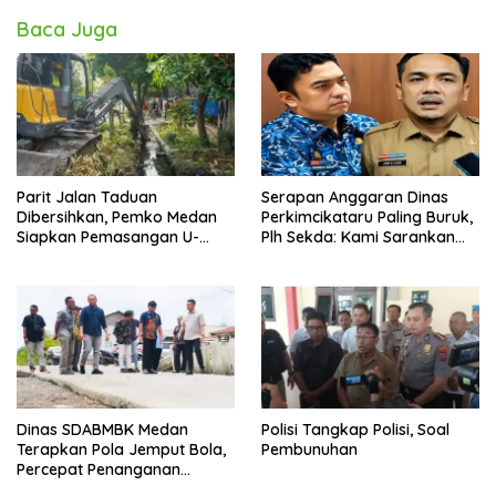
Baca Juga
Parit Jalan Taduan
Serapan Anggaran Dinas
Dibersihkan, Pemko Medan
Perkimcikataru Paling Buruk,
Siapkan Pemasangan U-
Plh Sekda: Kami Sarankan
Ditch pada 2027
Dievaluasi
Dinas SDABMBK Medan
Polisi Tangkap Polisi, Soal
Terapkan Pola Jemput Bola,
Pembunuhan
Percepat Penanganan
Infrastruktur hingga Tingkat