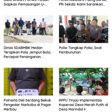
Siapkan Pemasangan U-
Plh Sekda: Kami Sarankan
Ditch pada 2027
Dievaluasi
Dinas SDABMBK Medan
Polisi Tangkap Polisi, Soal
Terapkan Pola Jemput Bola,
Pembunuhan
Percepat Penanganan
Infrastruktur hingga Tingkat
Kecamatan
Polresta Deli Serdang Bekuk
KPPU Tinjau Implementasi
Pengedar Narkoba di Pagar
Koperasi Desa Merah Putih di
Merbau
Desa Marindal II