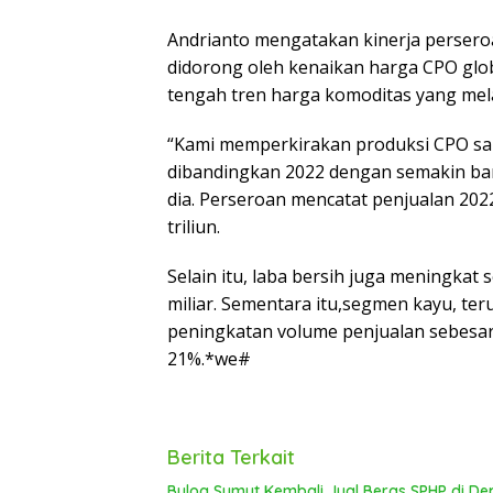
Andrianto mengatakan kinerja perser
didorong oleh kenaikan harga CPO globa
tengah tren harga komoditas yang mel
“Kami memperkirakan produksi CPO sam
dibandingkan 2022 dengan semakin ba
dia. Perseroan mencatat penjualan 2022 
triliun.
Selain itu, laba bersih juga meningkat 
miliar. Sementara itu,segmen kayu, t
peningkatan volume penjualan sebesar
21%.*we#
Berita Terkait
Bulog Sumut Kembali Jual Beras SPHP di De