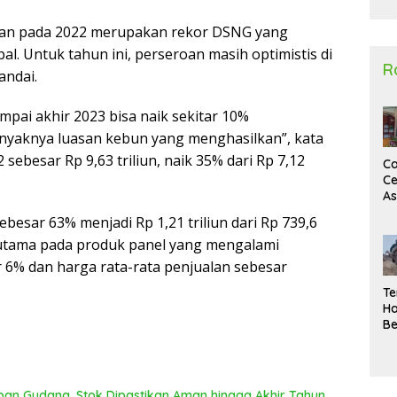
2
oan pada 2022 merupakan rekor DSNG yang
l. Untuk tahun ini, perseroan masih optimistis di
R
andai.
pai akhir 2023 bisa naik sekitar 10%
nyaknya luasan kebun yang menghasilkan”, kata
sebesar Rp 9,63 triliun, naik 35% dari Rp 7,12
Ca
Ce
A
Ma
sebesar 63% menjadi Rp 1,21 triliun dari Rp 739,6
U
erutama pada produk panel yang mengalami
N
Un
 6% dan harga rata-rata penjualan sebesar
Sa
Te
Ha
Be
Wa
Si
Te
Pi
pan Gudang, Stok Dipastikan Aman hingga Akhir Tahun