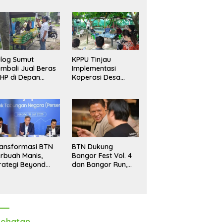
log Sumut
KPPU Tinjau
mbali Jual Beras
Implementasi
HP di Depan
Koperasi Desa
dang, Stok
Merah Putih di Desa
pastikan Aman
Marindal II
ngga Akhir Tahun
ansformasi BTN
BTN Dukung
rbuah Manis,
Bangor Fest Vol. 4
rategi Beyond
dan Bangor Run,
ortgage Dorong
Perluas Ekosistem
ba Melonjak 40,8
Transaksi Digital
rsen
ehatan