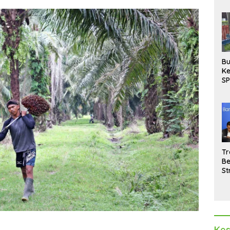
Bu
Ke
SP
Gu
Di
hi
Tr
Be
St
M
La
Pe
Kes