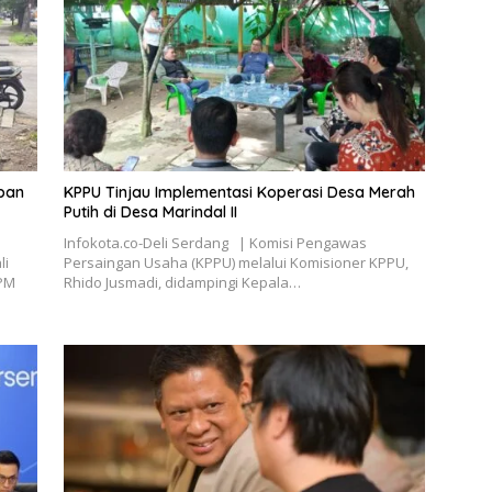
epan
KPPU Tinjau Implementasi Koperasi Desa Merah
Putih di Desa Marindal II
Infokota.co-Deli Serdang | Komisi Pengawas
li
Persaingan Usaha (KPPU) melalui Komisioner KPPU,
GPM
Rhido Jusmadi, didampingi Kepala…