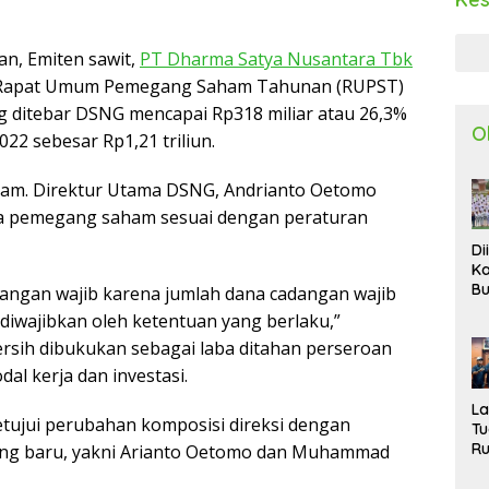
an, Emiten sawit,
PT Dharma Satya Nusantara Tbk
t Rapat Umum Pemegang Saham Tahunan (RUPST)
ng ditebar DSNG mencapai Rp318 miliar atau 26,3%
O
022 sebesar Rp1,21 triliun.
aham. Direktur Utama DSNG, Andrianto Oetomo
da pemegang saham sesuai dengan peraturan
Di
Ka
Bu
dangan wajib karena jumlah dana cadangan wajib
Ta
iwajibkan oleh ketentuan yang berlaku,”
R
bersih dibukukan sebagai laba ditahan perseroan
Uj
Ke
l kerja dan investasi.
S
W
L
tujui perubahan komposisi direksi dengan
T
R
yang baru, yakni Arianto Oetomo dan Muhammad
d
P