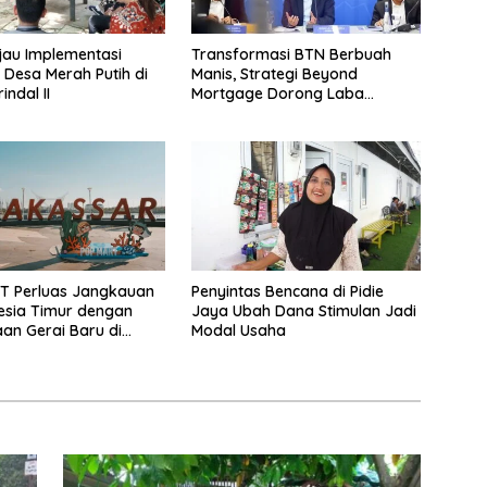
jau Implementasi
Transformasi BTN Berbuah
 Desa Merah Putih di
Manis, Strategi Beyond
ndal II
Mortgage Dorong Laba
Melonjak 40,8 Persen
T Perluas Jangkauan
Penyintas Bencana di Pidie
esia Timur dengan
Jaya Ubah Dana Stimulan Jadi
n Gerai Baru di
Modal Usaha
udio Mall Makassar