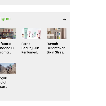
027
agam
fetaria
Raine
Rumah
ndana Di
Beauty Rilis
Berantakan
srama
Perfumed
Bikin Stres?
hasiswi
Body Lotion
Ini Cara
MA,
dengan
Praktis
yaman
Signature
Menatanya
tuk
Scent untuk
Tanpa
ntai
Ritual
Harus
Layering
Renovasi
rgiur
Parfum
diah
sar,
rga Iran
sir Lereng
rjal Cari
lot Jet