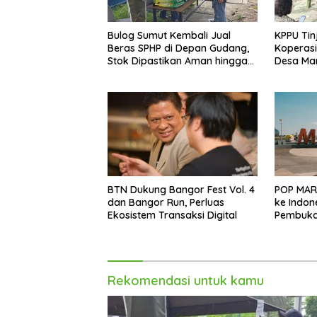
Bulog Sumut Kembali Jual
KPPU Tin
Beras SPHP di Depan Gudang,
Koperasi
Stok Dipastikan Aman hingga
Desa Mari
Akhir Tahun
BTN Dukung Bangor Fest Vol. 4
POP MAR
dan Bangor Run, Perluas
ke Indon
Ekosistem Transaksi Digital
Pembukaa
Trans St
Rekomendasi untuk kamu