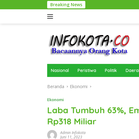
Langsung
Breaking News
ke
konten
Nasional
Peristiwa
Politik
Daera
Beranda
Ekonomi
Ekonomi
Laba Tumbuh 63%, Emi
Rp318 Miliar
Admin Infokota
Juni 11, 2023