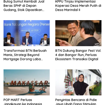
Bulog Sumut Kembali Jual
KPPU Tinjau Implementasi
Beras SPHP di Depan
Koperasi Desa Merah Putih di
Gudang, Stok Dipastikan
Desa Marindal II
Aman hingga Akhir Tahun
Transformasi BTN Berbuah
BTN Dukung Bangor Fest Vol.
Manis, Strategi Beyond
4 dan Bangor Run, Perluas
Mortgage Dorong Laba
Ekosistem Transaksi Digital
Melonjak 40,8 Persen
POP MART Perluas
Penyintas Bencana di Pidie
Jangkauan ke Indonesia
Jaya Ubah Dana Stimulan