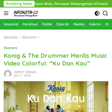
Langsung
 Pola Jemput Bola, Percepat Penanganan Infrastruktur hingg
Breaking News
ke
konten
Nasional
Peristiwa
Politik
Daerah
Medan
Hukrim
Eko
Beranda
Ekonomi
Ekonomi
Konig & The Drummer Merilis Music
Video Colorful: “Ku Dan Kau”
Admin1 Infokota
Juli 17, 2024