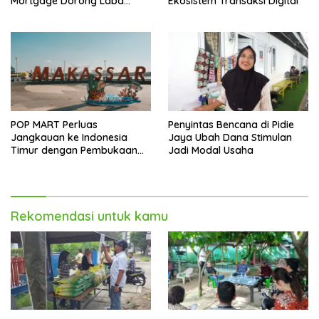
Mortgage Dorong Laba
Ekosistem Transaksi Digital
Melonjak 40,8 Persen
POP MART Perluas
Penyintas Bencana di Pidie
Jangkauan ke Indonesia
Jaya Ubah Dana Stimulan
Timur dengan Pembukaan
Jadi Modal Usaha
Gerai Baru di Trans Studio
Mall Makassar
Rekomendasi untuk kamu