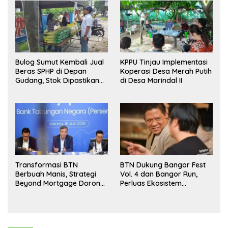
Bulog Sumut Kembali Jual
KPPU Tinjau Implementasi
Beras SPHP di Depan
Koperasi Desa Merah Putih
Gudang, Stok Dipastikan
di Desa Marindal II
Aman hingga Akhir Tahun
Transformasi BTN
BTN Dukung Bangor Fest
Berbuah Manis, Strategi
Vol. 4 dan Bangor Run,
Beyond Mortgage Dorong
Perluas Ekosistem
Laba Melonjak 40,8 Persen
Transaksi Digital