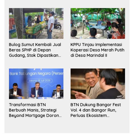
Bulog Sumut Kembali Jual
KPPU Tinjau Implementasi
Beras SPHP di Depan
Koperasi Desa Merah Putih
Gudang, Stok Dipastikan
di Desa Marindal II
Aman hingga Akhir Tahun
Transformasi BTN
BTN Dukung Bangor Fest
Berbuah Manis, Strategi
Vol. 4 dan Bangor Run,
Beyond Mortgage Dorong
Perluas Ekosistem
Laba Melonjak 40,8 Persen
Transaksi Digital