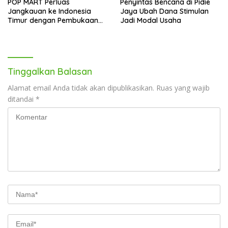
POP MART Perluas
Penyintas Bencana di Pidie
Jangkauan ke Indonesia
Jaya Ubah Dana Stimulan
Timur dengan Pembukaan
Jadi Modal Usaha
Gerai Baru di Trans Studio
Mall Makassar
Tinggalkan Balasan
Alamat email Anda tidak akan dipublikasikan.
Ruas yang wajib
ditandai
*