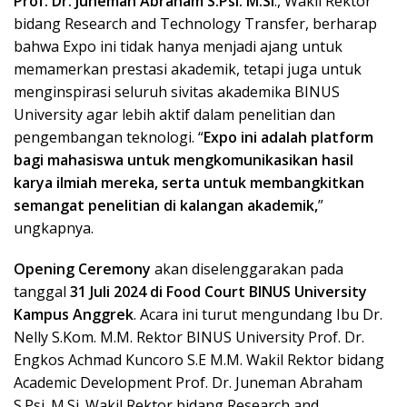
Prof. Dr. Juneman Abraham S.Psi. M.Si
., Wakil Rektor
bidang Research and Technology Transfer, berharap
bahwa Expo ini tidak hanya menjadi ajang untuk
memamerkan prestasi akademik, tetapi juga untuk
menginspirasi seluruh sivitas akademika BINUS
University agar lebih aktif dalam penelitian dan
pengembangan teknologi. “
Expo ini adalah platform
bagi mahasiswa untuk mengkomunikasikan hasil
karya ilmiah mereka, serta untuk membangkitkan
semangat penelitian di kalangan akademik,
”
ungkapnya.
Opening Ceremony
akan diselenggarakan pada
tanggal
31 Juli 2024 di Food Court BINUS University
Kampus Anggrek
. Acara ini turut mengundang Ibu Dr.
Nelly S.Kom. M.M. Rektor BINUS University Prof. Dr.
Engkos Achmad Kuncoro S.E M.M. Wakil Rektor bidang
Academic Development Prof. Dr. Juneman Abraham
S.Psi. M.Si. Wakil Rektor bidang Research and