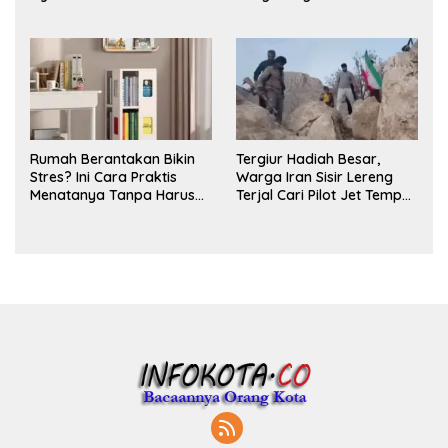
untuk Ritual Layering
Parfum
Rumah Berantakan Bikin
Tergiur Hadiah Besar,
Stres? Ini Cara Praktis
Warga Iran Sisir Lereng
Menatanya Tanpa Harus
Terjal Cari Pilot Jet Tempur
Renovasi
AS yang Hilang