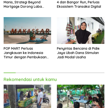
Manis, Strategi Beyond
4 dan Bangor Run, Perluas
Mortgage Dorong Laba
Ekosistem Transaksi Digital
Melonjak 40,8 Persen
POP MART Perluas
Penyintas Bencana di Pidie
Jangkauan ke Indonesia
Jaya Ubah Dana Stimulan
Timur dengan Pembukaan
Jadi Modal Usaha
Gerai Baru di Trans Studio
Mall Makassar
Rekomendasi untuk kamu