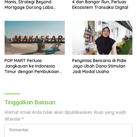
Manis, Strategi Beyond
4 dan Bangor Run, Perluas
Mortgage Dorong Laba
Ekosistem Transaksi Digital
Melonjak 40,8 Persen
POP MART Perluas
Penyintas Bencana di Pidie
Jangkauan ke Indonesia
Jaya Ubah Dana Stimulan
Timur dengan Pembukaan
Jadi Modal Usaha
Gerai Baru di Trans Studio
Mall Makassar
Tinggalkan Balasan
Alamat email Anda tidak akan dipublikasikan.
Ruas yang wajib
ditandai
*