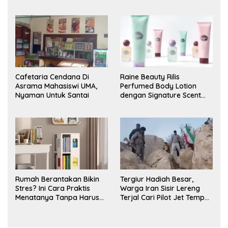
Cafetaria Cendana Di
Raine Beauty Rilis
Asrama Mahasiswi UMA,
Perfumed Body Lotion
Nyaman Untuk Santai
dengan Signature Scent
untuk Ritual Layering
Parfum
Rumah Berantakan Bikin
Tergiur Hadiah Besar,
Stres? Ini Cara Praktis
Warga Iran Sisir Lereng
Menatanya Tanpa Harus
Terjal Cari Pilot Jet Tempur
Renovasi
AS yang Hilang