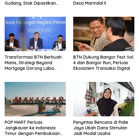
Gudang, Stok Dipastikan
Desa Marindal II
Aman hingga Akhir Tahun
Transformasi BTN Berbuah
BTN Dukung Bangor Fest Vol.
Manis, Strategi Beyond
4 dan Bangor Run, Perluas
Mortgage Dorong Laba
Ekosistem Transaksi Digital
Melonjak 40,8 Persen
POP MART Perluas
Penyintas Bencana di Pidie
Jangkauan ke Indonesia
Jaya Ubah Dana Stimulan
Timur dengan Pembukaan
Jadi Modal Usaha