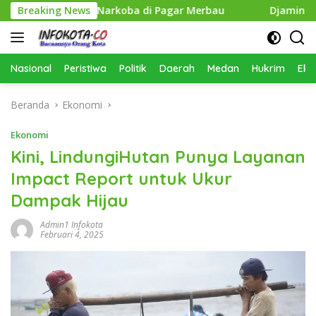
Langsung
engedar Narkoba di Pagar Merbau
Breaking News
Djamin Setia Selaman
ke
konten
Nasional
Peristiwa
Politik
Daerah
Medan
Hukrim
Eko
Beranda
Ekonomi
Ekonomi
Kini, LindungiHutan Punya Layanan
Impact Report untuk Ukur
Dampak Hijau
Admin1 Infokota
Februari 4, 2025